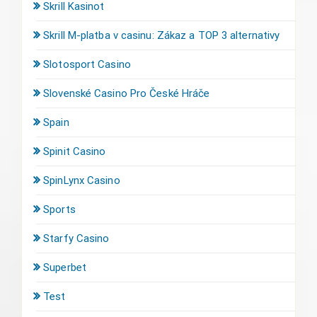
Skrill Kasinot
Skrill M-platba v casinu: Zákaz a TOP 3 alternativy
Slotosport Casino
Slovenské Casino Pro České Hráče
Spain
Spinit Casino
SpinLynx Casino
Sports
Starfy Casino
Superbet
Test