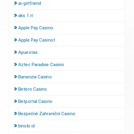
ai-girlfriend
aks 1 it
Apple Pay Casino
Apple Pay Casinot
Apuestas
Aztec Paradise Casino
Bananzia Casino
Betero Casino
Betportal Casino
Bezpečné Zahraniční Casino
binobi id