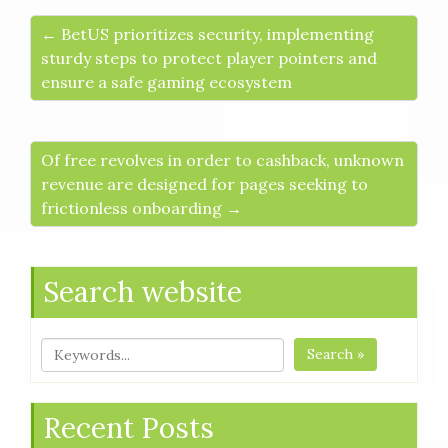
← BetUS prioritizes security, implementing
sturdy steps to protect player pointers and
ensure a safe gaming ecosystem
Of free revolves in order to cashback, unknown
revenue are designed for pages seeking to
frictionless onboarding →
Search website
Search »
Recent Posts