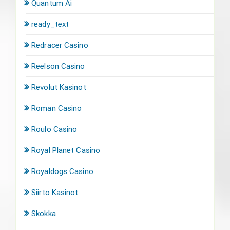
Quantum Ai
ready_text
Redracer Casino
Reelson Casino
Revolut Kasinot
Roman Casino
Roulo Casino
Royal Planet Casino
Royaldogs Casino
Siirto Kasinot
Skokka