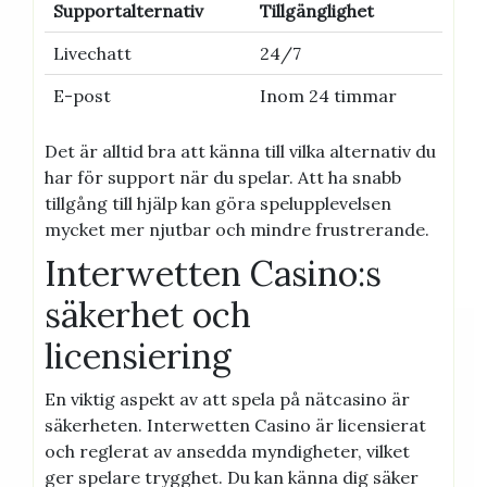
Supportalternativ
Tillgänglighet
Livechatt
24/7
E-post
Inom 24 timmar
Det är alltid bra att känna till vilka alternativ du
har för support när du spelar. Att ha snabb
tillgång till hjälp kan göra spelupplevelsen
mycket mer njutbar och mindre frustrerande.
Interwetten Casino:s
säkerhet och
licensiering
En viktig aspekt av att spela på nätcasino är
säkerheten. Interwetten Casino är licensierat
och reglerat av ansedda myndigheter, vilket
ger spelare trygghet. Du kan känna dig säker