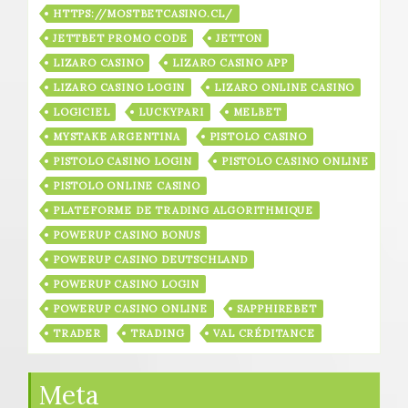
HTTPS://MOSTBETCASINO.CL/
JETTBET PROMO CODE
JETTON
LIZARO CASINO
LIZARO CASINO APP
LIZARO CASINO LOGIN
LIZARO ONLINE CASINO
LOGICIEL
LUCKYPARI
MELBET
MYSTAKE ARGENTINA
PISTOLO CASINO
PISTOLO CASINO LOGIN
PISTOLO CASINO ONLINE
PISTOLO ONLINE CASINO
PLATEFORME DE TRADING ALGORITHMIQUE
POWERUP CASINO BONUS
POWERUP CASINO DEUTSCHLAND
POWERUP CASINO LOGIN
POWERUP CASINO ONLINE
SAPPHIREBET
TRADER
TRADING
VAL CRÉDITANCE
Meta