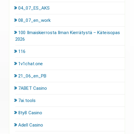
04_07_ES_AKS
08_07_en_work
100 Ilmaiskierrosta Ilman Kierrätystä – Käteisopas
2026
116
1v1chat.one
21_06_en_PB
7ABET Casino
7ai.tools
8ty8 Casino
Adell Casino