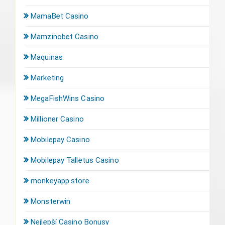
MamaBet Casino
Mamzinobet Casino
Maquinas
Marketing
MegaFishWins Casino
Millioner Casino
Mobilepay Casino
Mobilepay Talletus Casino
monkeyapp.store
Monsterwin
Nejlepší Casino Bonusy