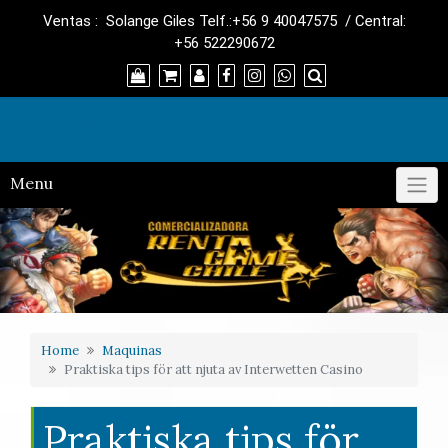
Skip
Ventas : Solange Giles Telf.:+56 9 40047575 / Central:
to
+56 522290672
content
RentaGame
Menu
Home
Maquinas
Praktiska tips för att njuta av Interwetten Casino
Praktiska tips för