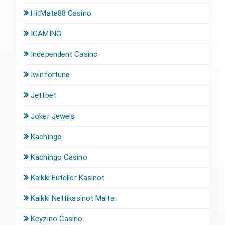
HitMate88 Casino
IGAMING
Independent Casino
Iwinfortune
Jettbet
Joker Jewels
Kachingo
Kachingo Casino
Kaikki Euteller Kasinot
Kaikki Nettikasinot Malta
Keyzino Casino