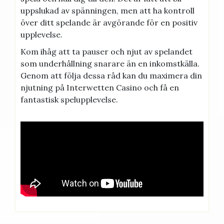
uppslukad av spänningen, men att ha kontroll
över ditt spelande är avgörande för en positiv
upplevelse.
Kom ihåg att ta pauser och njut av spelandet
som underhållning snarare än en inkomstkälla.
Genom att följa dessa råd kan du maximera din
njutning på Interwetten Casino och få en
fantastisk spelupplevelse.