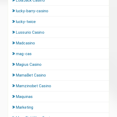
LolaJack Casino
lucky-barry-casino
lucky-twice
Lussurio Casino
Madcasino
mag-cas
Magius Casino
MamaBet Casino
Mamzinobet Casino
Maquinas
Marketing