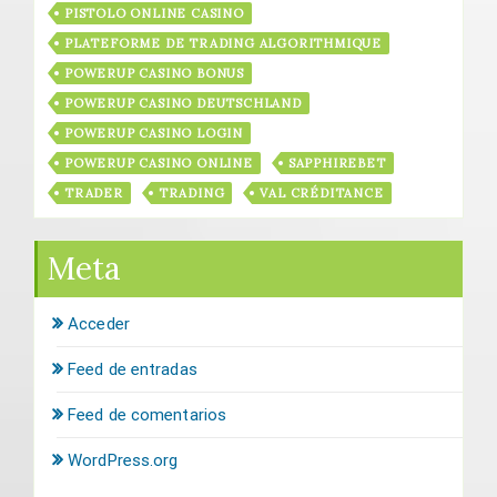
PISTOLO ONLINE CASINO
PLATEFORME DE TRADING ALGORITHMIQUE
POWERUP CASINO BONUS
POWERUP CASINO DEUTSCHLAND
POWERUP CASINO LOGIN
POWERUP CASINO ONLINE
SAPPHIREBET
TRADER
TRADING
VAL CRÉDITANCE
Meta
Acceder
Feed de entradas
Feed de comentarios
WordPress.org