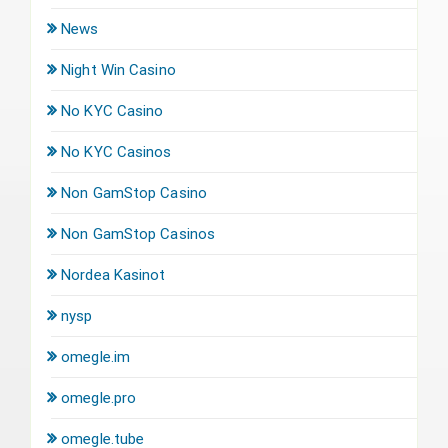
News
Night Win Casino
No KYC Casino
No KYC Casinos
Non GamStop Casino
Non GamStop Casinos
Nordea Kasinot
nysp
omegle.im
omegle.pro
omegle.tube