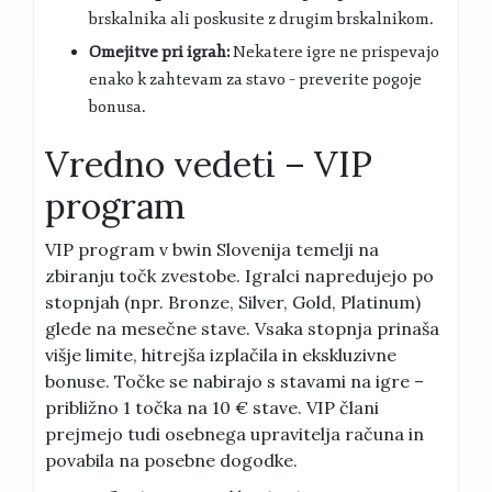
brskalnika ali poskusite z drugim brskalnikom.
Omejitve pri igrah:
Nekatere igre ne prispevajo
enako k zahtevam za stavo – preverite pogoje
bonusa.
Vredno vedeti – VIP
program
VIP program v bwin Slovenija temelji na
zbiranju točk zvestobe. Igralci napredujejo po
stopnjah (npr. Bronze, Silver, Gold, Platinum)
glede na mesečne stave. Vsaka stopnja prinaša
višje limite, hitrejša izplačila in ekskluzivne
bonuse. Točke se nabirajo s stavami na igre –
približno 1 točka na 10 € stave. VIP člani
prejmejo tudi osebnega upravitelja računa in
povabila na posebne dogodke.