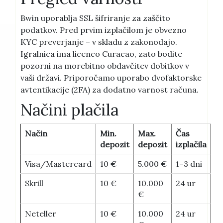
Bwin uporablja SSL šifriranje za zaščito
podatkov. Pred prvim izplačilom je obvezno
KYC preverjanje – v skladu z zakonodajo.
Igralnica ima licenco Curacao, zato bodite
pozorni na morebitno obdavčitev dobitkov v
vaši državi. Priporočamo uporabo dvofaktorske
avtentikacije (2FA) za dodatno varnost računa.
Načini plačila
Način
Min.
Max.
Čas
depozit
depozit
izplačila
Visa/Mastercard
10 €
5.000 €
1–3 dni
Skrill
10 €
10.000
24 ur
€
Neteller
10 €
10.000
24 ur