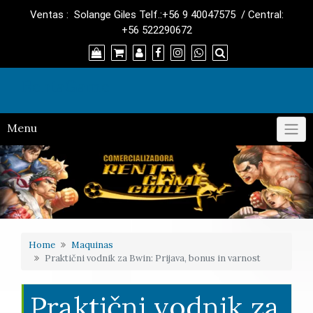
Skip
Ventas : Solange Giles Telf.:+56 9 40047575 / Central:
to
+56 522290672
content
RentaGame
Menu
Home
Maquinas
Praktični vodnik za Bwin: Prijava, bonus in varnost
Praktični vodnik za