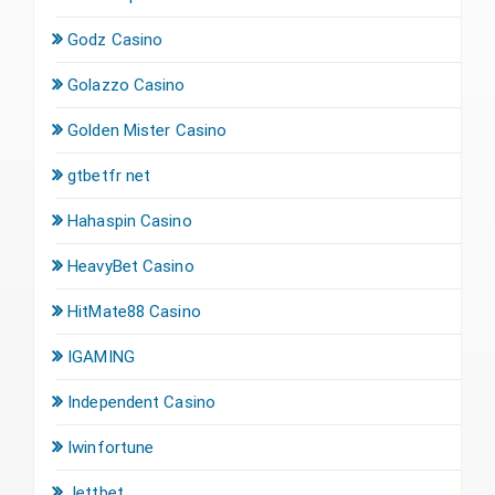
Godz Casino
Golazzo Casino
Golden Mister Casino
gtbetfr net
Hahaspin Casino
HeavyBet Casino
HitMate88 Casino
IGAMING
Independent Casino
Iwinfortune
Jettbet