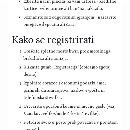
Izberite način plačila, ki vam ustreza – kreditne
kartice, e-denarnice ali bančna nakazila.
Seznanite se z odgovornim igranjem – nastavite
omejitve depozita ali časa.
Kako se registrirati
Obiščite spletno mesto bwin prek mobilnega
brskalnika ali namizja.
Kliknite gumb “Registracija” (običajno zgoraj
desno).
Izpolnite obrazec z osebnimi podatki: ime,
priimek, datum rojstva, naslov, e-pošta in
telefonska številka.
Ustvarite uporabniško ime in močno geslo (vsaj
8 znakov, velike/male črke in številke).
Potrdite svojo e-pošto prek povezave v prejetem
sporočilu.