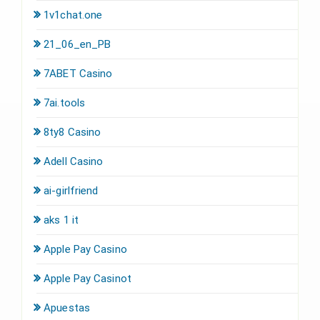
1v1chat.one
21_06_en_PB
7ABET Casino
7ai.tools
8ty8 Casino
Adell Casino
ai-girlfriend
aks 1 it
Apple Pay Casino
Apple Pay Casinot
Apuestas