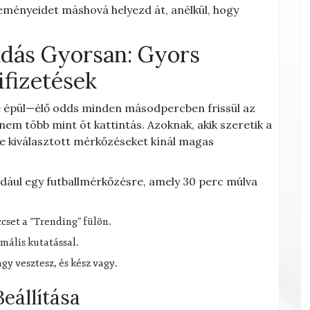
reményeidet máshová helyezd át, anélkül, hogy
dás Gyorsan: Gyors
ifizetések
e épül—élő odds minden másodpercben frissül az
em több mint öt kattintás. Azoknak, akik szeretik a
őre kiválasztott mérkőzéseket kínál magas
ldául egy futballmérkőzésre, amely 30 perc múlva
set a “Trending” fülön.
mális kutatással.
y vesztesz, és kész vagy.
eállítása