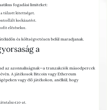
atikus fogadási limiteket:
a túlzott kitettséget.
ntrollált kockázatért.
ofit elérésekor.
játékidőn és költségvetésen belül maradjanak.
gyorsaság a
t ad az azonnaliságnak—a tranzakciók másodpercek
révén. A játékosok Bitcoin vagy Ethereum
őgépeken vagy élő játékokon, anélkül, hogy
átutalsz €20-at.