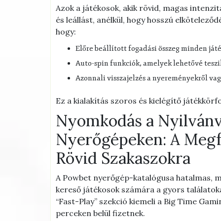
Azok a játékosok, akik rövid, magas intenzit
és leállást, anélkül, hogy hosszú elkötelező
hogy:
Előre beállított fogadási összeg minden ját
Auto-spin funkciók, amelyek lehetővé teszi
Azonnali visszajelzés a nyereményekről vag
Ez a kialakítás szoros és kielégítő játékkörf
Nyomkodás a Nyilvánv
Nyerőgépeken: A Megfe
Rövid Szakaszokra
A Powbet nyerőgép-katalógusa hatalmas, mé
kereső játékosok számára a gyors találatoka
“Fast-Play” szekció kiemeli a Big Time Gam
perceken belül fizetnek.