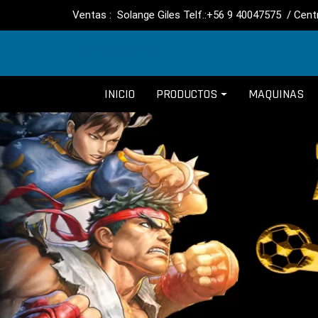
Skip
Ventas : Solange Giles Telf.:+56 9 40047575 / Cent
to
content
RentaGame
INICIO
PRODUCTOS
MAQUINAS