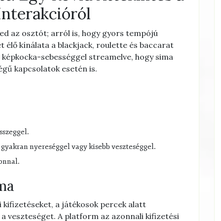
Interakcióról
ed az osztót; arról is, hogy gyors tempójú
 élő kínálata a blackjack, roulette és baccarat
 képkocka-sebességgel streamelve, hogy sima
égű kapcsolatok esetén is.
sszeggel.
, gyakran nyereséggel vagy kisebb veszteséggel.
onnal.
lma
i kifizetéseket, a játékosok percek alatt
 a veszteséget. A platform az azonnali kifizetési