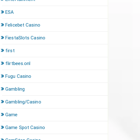
ESA
Felicebet Casino
FiestaSlots Casino
first
flirtbees.onl
Fugu Casino
Gambling
Gambling/Casino
Game
Game Spot Casino