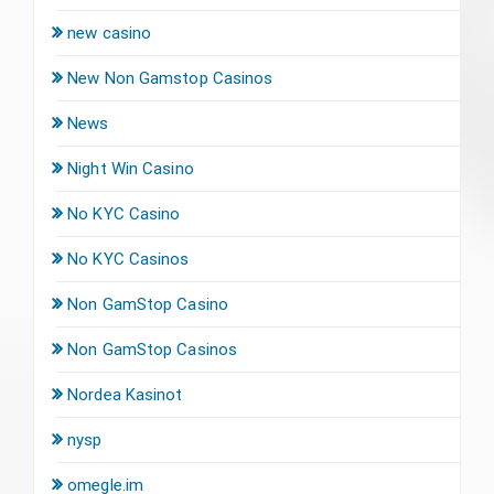
new casino
New Non Gamstop Casinos
News
Night Win Casino
No KYC Casino
No KYC Casinos
Non GamStop Casino
Non GamStop Casinos
Nordea Kasinot
nysp
omegle.im