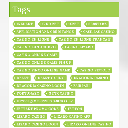
Tags
1REDBET
1RED BET
1XBET
888STARZ
APPLICATION VAL CRÉDITANCE
CASILLAS CASINO
CASINO EN LIGNE
CASINO EN LIGNE FRANÇAIS
CASINO KUN AGUERO
CASINO LIZARO
CASINO ONLINE GAME
CASINO ONLINE GAME PIN UP
CASINO PINCO ONLINE GAME
CASINO PISTOLO
DBBET
DBBET CASINO
DRAGONIA CASINO
DRAGONIA CASINO LOGIN
FAIRPARI
FORTUNAZO
GETX CASINO
HTTPS://MOSTBETCASINO.CL/
JETTBET PROMO CODE
JETTON
LIZARO CASINO
LIZARO CASINO APP
LIZARO CASINO LOGIN
LIZARO ONLINE CASINO