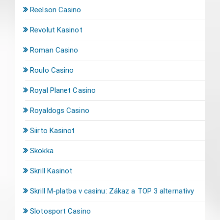
Reelson Casino
Revolut Kasinot
Roman Casino
Roulo Casino
Royal Planet Casino
Royaldogs Casino
Siirto Kasinot
Skokka
Skrill Kasinot
Skrill M-platba v casinu: Zákaz a TOP 3 alternativy
Slotosport Casino