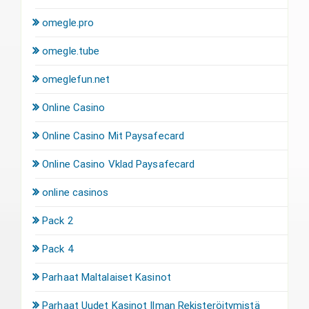
omegle.pro
omegle.tube
omeglefun.net
Online Casino
Online Casino Mit Paysafecard
Online Casino Vklad Paysafecard
online casinos
Pack 2
Pack 4
Parhaat Maltalaiset Kasinot
Parhaat Uudet Kasinot Ilman Rekisteröitymistä