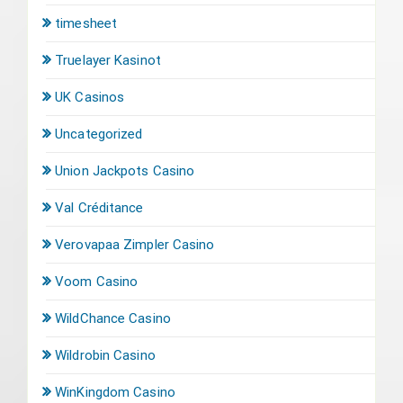
timesheet
Truelayer Kasinot
UK Casinos
Uncategorized
Union Jackpots Casino
Val Créditance
Verovapaa Zimpler Casino
Voom Casino
WildChance Casino
Wildrobin Casino
WinKingdom Casino