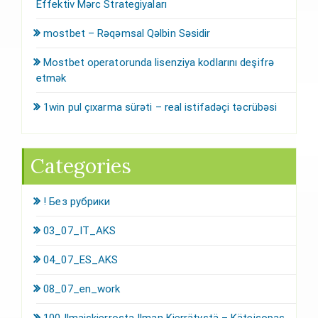
Effektiv Mərc Strategiyaları
mostbet – Rəqəmsal Qəlbin Səsidir
Mostbet operatorunda lisenziya kodlarını deşifrə
etmək
1win pul çıxarma sürəti – real istifadəçi təcrübəsi
Categories
! Без рубрики
03_07_IT_AKS
04_07_ES_AKS
08_07_en_work
100 Ilmaiskierrosta Ilman Kierrätystä – Käteisopas