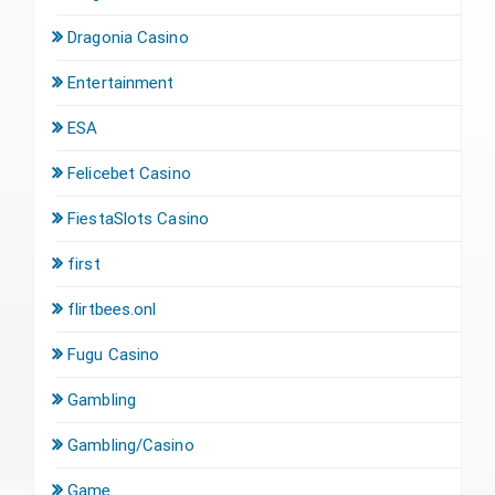
Dragonia Casino
Entertainment
ESA
Felicebet Casino
FiestaSlots Casino
first
flirtbees.onl
Fugu Casino
Gambling
Gambling/Casino
Game