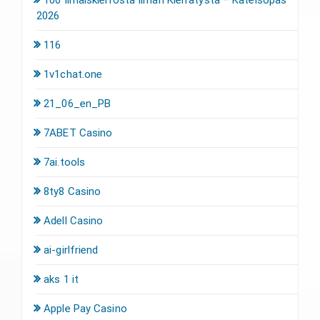
2026
116
1v1chat.one
21_06_en_PB
7ABET Casino
7ai.tools
8ty8 Casino
Adell Casino
ai-girlfriend
aks 1 it
Apple Pay Casino