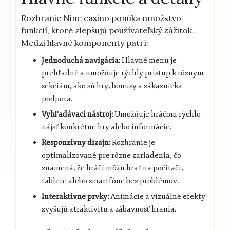
Rozhranie Nine casino ponúka množstvo
funkcií, ktoré zlepšujú používateľský zážitok.
Medzi hlavné komponenty patrí:
Jednoduchá navigácia:
Hlavné menu je
prehľadné a umožňuje rýchly prístup k rôznym
sekciám, ako sú hry, bonusy a zákaznícka
podpora.
Vyhľadávací nástroj:
Umožňuje hráčom rýchlo
nájsť konkrétne hry alebo informácie.
Responzívny dizajn:
Rozhranie je
optimalizované pre rôzne zariadenia, čo
znamená, že hráči môžu hrať na počítači,
tablete alebo smartfóne bez problémov.
Interaktívne prvky:
Animácie a vizuálne efekty
zvyšujú atraktivitu a zábavnosť hrania.