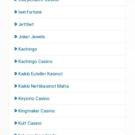
Iwinfortune
Jettbet
Joker Jewels
Kachingo
Kachingo Casino
Kaikki Euteller Kasinot
Kaikki Nettikasinot Malta
Keyzino Casino
Kingmaker Casino
Kult Casino