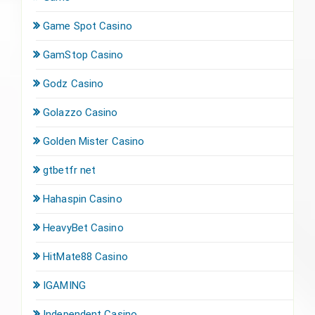
Game Spot Casino
GamStop Casino
Godz Casino
Golazzo Casino
Golden Mister Casino
gtbetfr net
Hahaspin Casino
HeavyBet Casino
HitMate88 Casino
IGAMING
Independent Casino