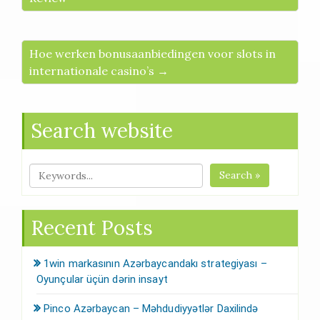
Hoe werken bonusaanbiedingen voor slots in
internationale casino’s →
Search website
Search »
Recent Posts
1win markasının Azərbaycandakı strategiyası –
Oyunçular üçün dərin insayt
Pinco Azərbaycan – Məhdudiyyətlər Daxilində