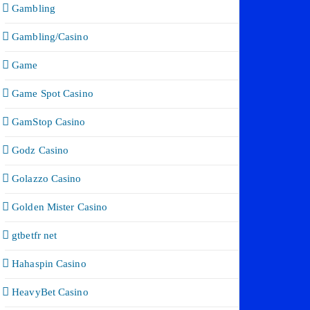
Gambling
Gambling/Casino
Game
Game Spot Casino
GamStop Casino
Godz Casino
Golazzo Casino
Golden Mister Casino
gtbetfr net
Hahaspin Casino
HeavyBet Casino