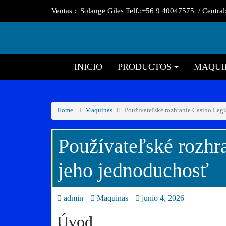
Skip
Ventas : Solange Giles Telf.:+56 9 40047575 / Centra
to
content
RentaGame
INICIO
PRODUCTOS
MAQUI
Home
Maquinas
Používateľské rozhranie Casino Leg
Používateľské rozhr
jeho jednoduchosť
admin
Maquinas
junio 4, 2026
Úvod