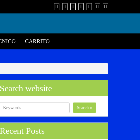
CNICO
CARRITO
Search website
Search »
Recent Posts