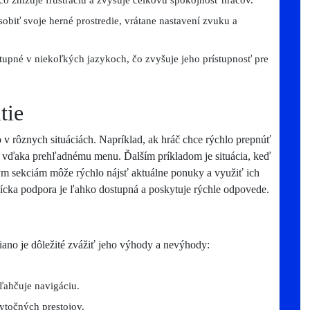
čo znižuje frustráciu a zvyšuje celkovú spokojnosť hráčov.
obiť svoje herné prostredie, vrátane nastavení zvuku a
tupné v niekoľkých jazykoch, čo zvyšuje jeho prístupnosť pre
tie
v rôznych situáciách. Napríklad, ak hráč chce rýchlo prepnúť
 vďaka prehľadnému menu. Ďalším príkladom je situácia, keď
m sekciám môže rýchlo nájsť aktuálne ponuky a využiť ich
nícka podpora je ľahko dostupná a poskytuje rýchle odpovede.
iano je dôležité zvážiť jeho výhody a nevýhody:
uľahčuje navigáciu.
bytočných prestojov.