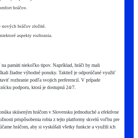
omfort hráčov.
 nových hráčov zložité.
iektoré aspekty rozhrania.
 na pamäti niekoľko tipov. Napríklad, hráči by mali
škali žiadne výhodné ponuky. Taktiež je odporúčané využiť
aviť rozhranie podľa svojich preferencií. V prípade
nícku podporu, ktorá je dostupná 24/7.
ponúka skúseným hráčom v Slovensku jednoduché a efektívne
ožnosti prispôsobenia robia z tejto platformy skvelú voľbu pre
účame hráčom, aby si vyskúšali všetky funkcie a využili ich