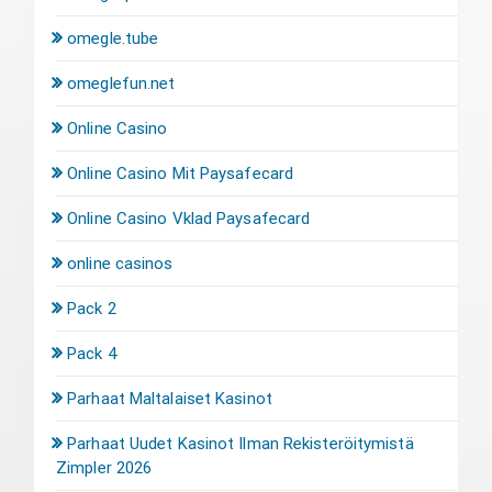
omegle.tube
omeglefun.net
Online Casino
Online Casino Mit Paysafecard
Online Casino Vklad Paysafecard
online casinos
Pack 2
Pack 4
Parhaat Maltalaiset Kasinot
Parhaat Uudet Kasinot Ilman Rekisteröitymistä
Zimpler 2026