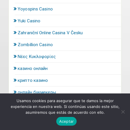
Yoyospins Casino
Yuki Casino
Zahraniční Online Casina V Česku
Zombillion Casino
Νέες Κυκλοφορίες
казино онлайн
крипто казино
онлайн букмекеры
Usamos cookies para asegurar que te damos la mejor
онлайн казино
experiencia en nuestra web. Si continúas usando este sitio,
asumiremos que estás de acuerdo con ello.
Aceptar
Tags