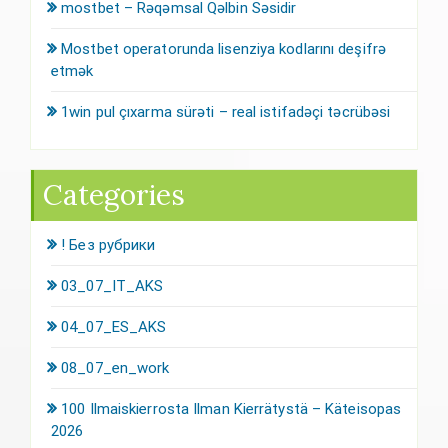
mostbet – Rəqəmsal Qəlbin Səsidir
Mostbet operatorunda lisenziya kodlarını deşifrə
etmək
1win pul çıxarma sürəti – real istifadəçi təcrübəsi
Categories
! Без рубрики
03_07_IT_AKS
04_07_ES_AKS
08_07_en_work
100 Ilmaiskierrosta Ilman Kierrätystä – Käteisopas
2026