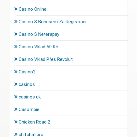
Casino Online
Casino S Bonusem Za Registraci
Casino S Neterapay
Casino Vklad 50 Kč
Casino Vklad Přes Revolut
Casino2
casinos
casinos uk
Casombie
Chicken Road 2
chitchat.pro