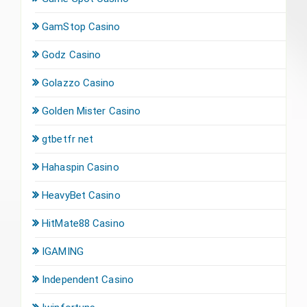
GamStop Casino
Godz Casino
Golazzo Casino
Golden Mister Casino
gtbetfr net
Hahaspin Casino
HeavyBet Casino
HitMate88 Casino
IGAMING
Independent Casino