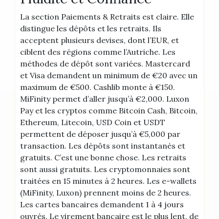
La section Paiements & Retraits est claire. Elle
distingue les dépôts et les retraits. Ils
acceptent plusieurs devises, dont l’EUR, et
ciblent des régions comme l’Autriche. Les
méthodes de dépôt sont variées. Mastercard
et Visa demandent un minimum de €20 avec un
maximum de €500. Cashlib monte à €150.
MiFinity permet d’aller jusqu’à €2,000. Luxon
Pay et les cryptos comme Bitcoin Cash, Bitcoin,
Ethereum, Litecoin, USD Coin et USDT
permettent de déposer jusqu’à €5,000 par
transaction. Les dépôts sont instantanés et
gratuits. C’est une bonne chose. Les retraits
sont aussi gratuits. Les cryptomonnaies sont
traitées en 15 minutes à 2 heures. Les e-wallets
(MiFinity, Luxon) prennent moins de 2 heures.
Les cartes bancaires demandent 1 à 4 jours
ouvrés. Le virement bancaire est le plus lent, de