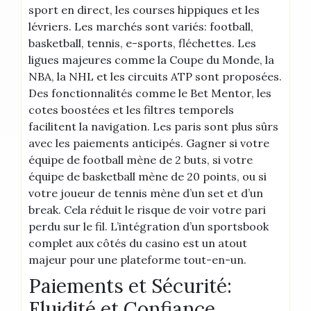
sport en direct, les courses hippiques et les
lévriers. Les marchés sont variés: football,
basketball, tennis, e-sports, fléchettes. Les
ligues majeures comme la Coupe du Monde, la
NBA, la NHL et les circuits ATP sont proposées.
Des fonctionnalités comme le Bet Mentor, les
cotes boostées et les filtres temporels
facilitent la navigation. Les paris sont plus sûrs
avec les paiements anticipés. Gagner si votre
équipe de football mène de 2 buts, si votre
équipe de basketball mène de 20 points, ou si
votre joueur de tennis mène d’un set et d’un
break. Cela réduit le risque de voir votre pari
perdu sur le fil. L’intégration d’un sportsbook
complet aux côtés du casino est un atout
majeur pour une plateforme tout-en-un.
Paiements et Sécurité:
Fluidité et Confiance