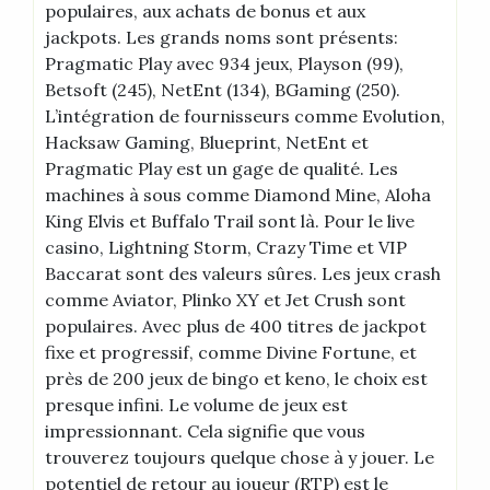
populaires, aux achats de bonus et aux
jackpots. Les grands noms sont présents:
Pragmatic Play avec 934 jeux, Playson (99),
Betsoft (245), NetEnt (134), BGaming (250).
L’intégration de fournisseurs comme Evolution,
Hacksaw Gaming, Blueprint, NetEnt et
Pragmatic Play est un gage de qualité. Les
machines à sous comme Diamond Mine, Aloha
King Elvis et Buffalo Trail sont là. Pour le live
casino, Lightning Storm, Crazy Time et VIP
Baccarat sont des valeurs sûres. Les jeux crash
comme Aviator, Plinko XY et Jet Crush sont
populaires. Avec plus de 400 titres de jackpot
fixe et progressif, comme Divine Fortune, et
près de 200 jeux de bingo et keno, le choix est
presque infini. Le volume de jeux est
impressionnant. Cela signifie que vous
trouverez toujours quelque chose à y jouer. Le
potentiel de retour au joueur (RTP) est le