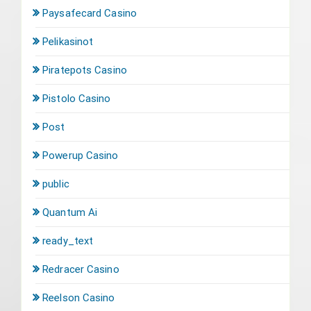
Paysafecard Casino
Pelikasinot
Piratepots Casino
Pistolo Casino
Post
Powerup Casino
public
Quantum Ai
ready_text
Redracer Casino
Reelson Casino