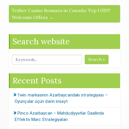
Tether Casino Bonuses in Canada: Top USDT
Welcome Offers →
Search website
Search »
Recent Posts
1win markasının Azərbaycandakı strategiyası –
Oyunçular üçün dərin insayt
Pinco Azərbaycan – Məhdudiyyətlər Daxilində
Effektiv Mərc Strategiyaları