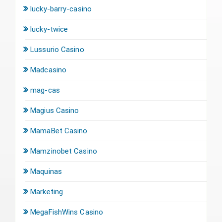
lucky-barry-casino
lucky-twice
Lussurio Casino
Madcasino
mag-cas
Magius Casino
MamaBet Casino
Mamzinobet Casino
Maquinas
Marketing
MegaFishWins Casino