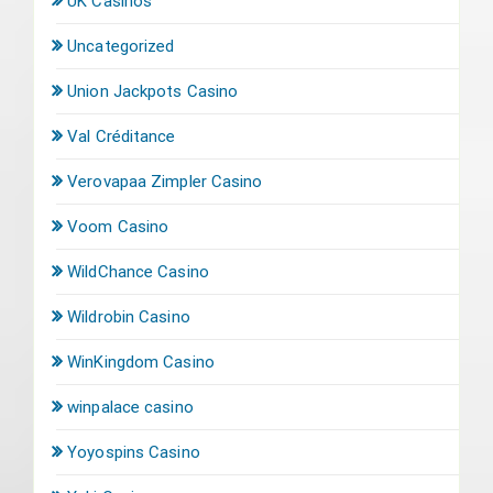
UK Casinos
Uncategorized
Union Jackpots Casino
Val Créditance
Verovapaa Zimpler Casino
Voom Casino
WildChance Casino
Wildrobin Casino
WinKingdom Casino
winpalace casino
Yoyospins Casino