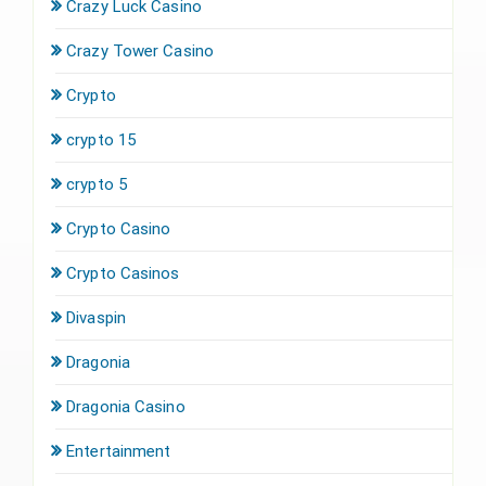
Crazy Luck Casino
Crazy Tower Сasino
Crypto
crypto 15
crypto 5
Crypto Casino
Crypto Casinos
Divaspin
Dragonia
Dragonia Casino
Entertainment