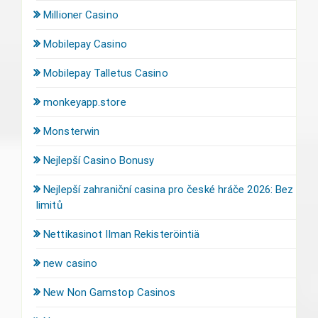
Millioner Casino
Mobilepay Casino
Mobilepay Talletus Casino
monkeyapp.store
Monsterwin
Nejlepší Casino Bonusy
Nejlepší zahraniční casina pro české hráče 2026: Bez
limitů
Nettikasinot Ilman Rekisteröintiä
new casino
New Non Gamstop Casinos