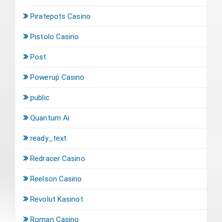
Piratepots Casino
Pistolo Casino
Post
Powerup Casino
public
Quantum Ai
ready_text
Redracer Casino
Reelson Casino
Revolut Kasinot
Roman Casino