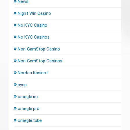
News
Night Win Casino
No KYC Casino
No KYC Casinos
Non GamStop Casino
Non GamStop Casinos
Nordea Kasinot
nysp
omegle.im
omegle.pro
omegle.tube