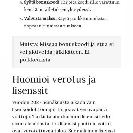
Syötä bonuskoodi:
Kirjoita koodi sille varattuun
kenttään talletuksen yhteydessä.
Vahvista maksu:
Käytä pankkitunnuksiasi
nopeaan tunnistautumiseen.
Muista: Missaa bonuskoodi ja etua ei
voi aktivoida jälkikäteen. Ei
poikkeuksia.
Huomioi verotus ja
lisenssit
Vuoden 2027 heinäkuusta alkaen vain
lisensoidut toimijat tarjoavat verovapaita
voittoja. Tarkista aina kasinon lisenssitiedot
sivun alalaidasta. Jos lisenssi puuttuu, voitot
ovat verotettavaa tuloa. Suomalainen lisenssi