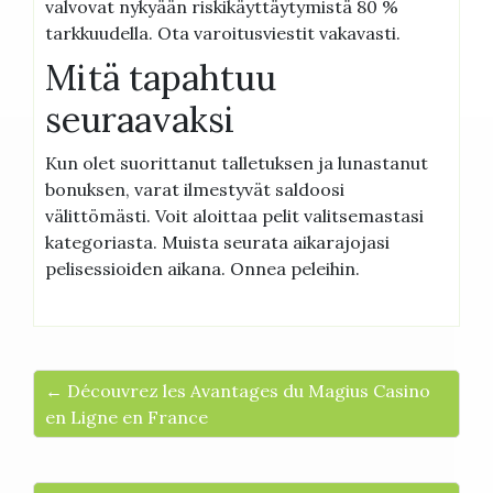
valvovat nykyään riskikäyttäytymistä 80 %
tarkkuudella. Ota varoitusviestit vakavasti.
Mitä tapahtuu
seuraavaksi
Kun olet suorittanut talletuksen ja lunastanut
bonuksen, varat ilmestyvät saldoosi
välittömästi. Voit aloittaa pelit valitsemastasi
kategoriasta. Muista seurata aikarajojasi
pelisessioiden aikana. Onnea peleihin.
← Découvrez les Avantages du Magius Casino
en Ligne en France