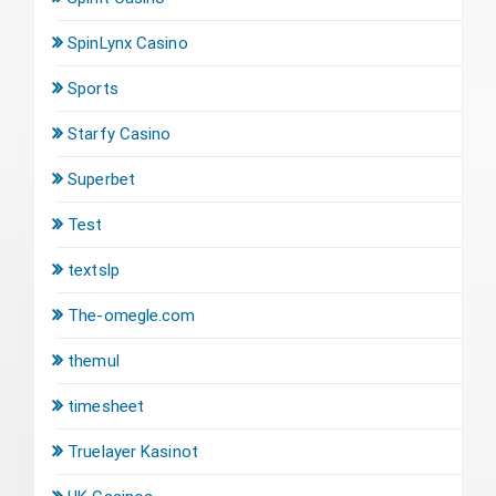
SpinLynx Casino
Sports
Starfy Casino
Superbet
Test
textslp
The-omegle.com
themul
timesheet
Truelayer Kasinot