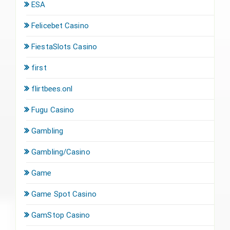
ESA
Felicebet Casino
FiestaSlots Casino
first
flirtbees.onl
Fugu Casino
Gambling
Gambling/Casino
Game
Game Spot Casino
GamStop Casino