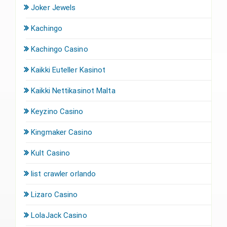
Joker Jewels
Kachingo
Kachingo Casino
Kaikki Euteller Kasinot
Kaikki Nettikasinot Malta
Keyzino Casino
Kingmaker Casino
Kult Casino
list crawler orlando
Lizaro Casino
LolaJack Casino