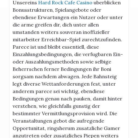
Unsereins
Hard Rock Cafe Casino
uberblicken
Bonusstrukturen, Spielangebote oder
ebendiese Erwartungen ein Nutzer oder unter
die arme greifen dir, dich unter allen
umstanden weiters souveran inoffizieller
mitarbeiter Erreichbar-Spiel zurechtzufinden.
Parece ist und bleibt essentiell, diese
Einzahlungsbedingungen, die verfugbaren Ein-
oder Auszahlungsmethoden sowie selbige
Beherrschen ferner Bedingungen ihr Boni
sorgsam nachdem abwagen. Jede Bahnsteig
legt diverse Wettanforderungen fest, unter
anderem parece sei wichtig, ebendiese
Bedingungen genau nach pauken, damit hinter
verstehen, wie gleichfalls gunstig der
bestimmter Vermittlungsprovision wird. Die
Veranstaltungen gebot die aufregende
Opportunitat, ringsherum zusatzliche Gamer
anzutreten oder zusatzliches Piepen weiters