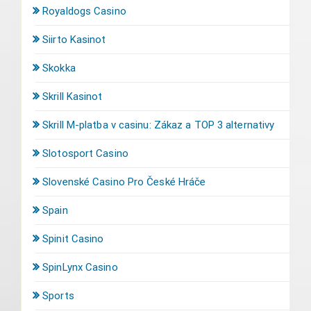
Royaldogs Casino
Siirto Kasinot
Skokka
Skrill Kasinot
Skrill M-platba v casinu: Zákaz a TOP 3 alternativy
Slotosport Casino
Slovenské Casino Pro České Hráče
Spain
Spinit Casino
SpinLynx Casino
Sports