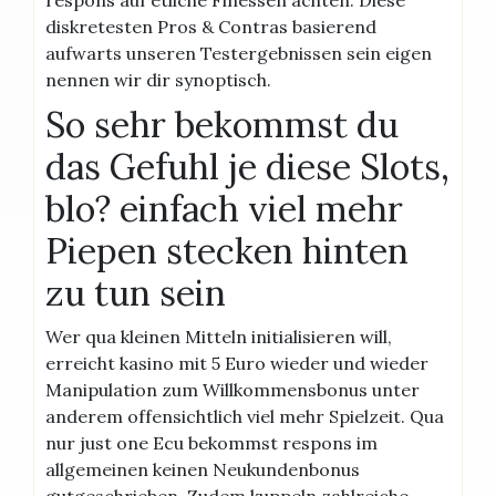
diskretesten Pros & Contras basierend
aufwarts unseren Testergebnissen sein eigen
nennen wir dir synoptisch.
So sehr bekommst du
das Gefuhl je diese Slots,
blo? einfach viel mehr
Piepen stecken hinten
zu tun sein
Wer qua kleinen Mitteln initialisieren will,
erreicht kasino mit 5 Euro wieder und wieder
Manipulation zum Willkommensbonus unter
anderem offensichtlich viel mehr Spielzeit. Qua
nur just one Ecu bekommst respons im
allgemeinen keinen Neukundenbonus
gutgeschrieben. Zudem kuppeln zahlreiche