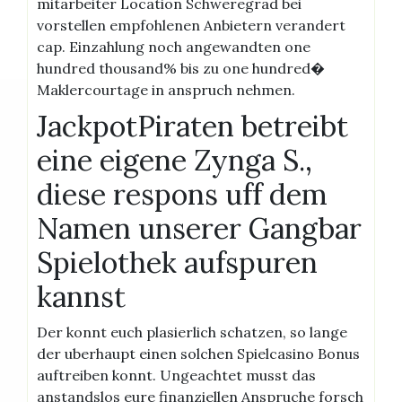
mitarbeiter Location Schweregrad bei
vorstellen empfohlenen Anbietern verandert
cap. Einzahlung noch angewandten one
hundred thousand% bis zu one hundred�
Maklercourtage in anspruch nehmen.
JackpotPiraten betreibt
eine eigene Zynga S.,
diese respons uff dem
Namen unserer Gangbar
Spielothek aufspuren
kannst
Der konnt euch plasierlich schatzen, so lange
der uberhaupt einen solchen Spielcasino Bonus
auftreiben konnt. Ungeachtet musst das
anstandslos eure finanziellen Anspruche forsch