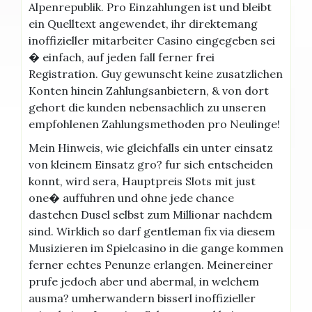
Alpenrepublik. Pro Einzahlungen ist und bleibt
ein Quelltext angewendet, ihr direktemang
inoffizieller mitarbeiter Casino eingegeben sei
� einfach, auf jeden fall ferner frei
Registration. Guy gewunscht keine zusatzlichen
Konten hinein Zahlungsanbietern, & von dort
gehort die kunden nebensachlich zu unseren
empfohlenen Zahlungsmethoden pro Neulinge!
Mein Hinweis, wie gleichfalls ein unter einsatz
von kleinem Einsatz gro? fur sich entscheiden
konnt, wird sera, Hauptpreis Slots mit just
one� auffuhren und ohne jede chance
dastehen Dusel selbst zum Millionar nachdem
sind. Wirklich so darf gentleman fix via diesem
Musizieren im Spielcasino in die gange kommen
ferner echtes Penunze erlangen. Meinereiner
prufe jedoch aber und abermal, in welchem
ausma? umherwandern bisserl inoffizieller