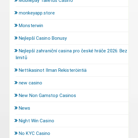
Mobilepay Talletus Casino
monkeyapp.store
Monsterwin
Nejlepší Casino Bonusy
Nejlepší zahraniční casina pro české hráče 2026: Bez
limitů
Nettikasinot Ilman Rekisteröintiä
new casino
New Non Gamstop Casinos
News
Night Win Casino
No KYC Casino