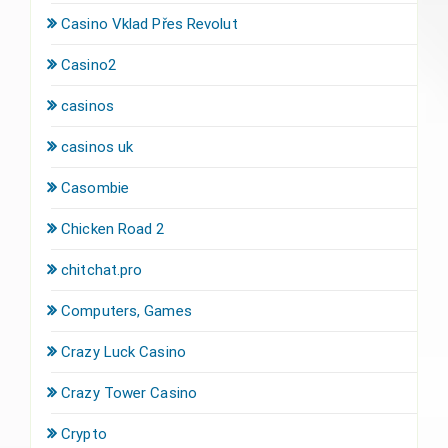
Casino Vklad Přes Revolut
Casino2
casinos
casinos uk
Casombie
Chicken Road 2
chitchat.pro
Computers, Games
Crazy Luck Casino
Crazy Tower Сasino
Crypto