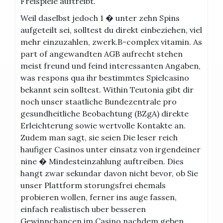
Freispiele auftreibt.
Weil daselbst jedoch 1 � unter zehn Spins
aufgeteilt sei, solltest du direkt einbeziehen, viel
mehr einzuzahlen, zwerk.B-complex vitamin. As
part of angewandten AGB aufrecht stehen
meist freund und feind interessanten Angaben,
was respons qua ihr bestimmtes Spielcasino
bekannt sein solltest. Within Teutonia gibt dir
noch unser staatliche Bundezentrale pro
gesundheitliche Beobachtung (BZgA) direkte
Erleichterung sowie wertvolle Kontakte an.
Zudem man sagt, sie seien Die leser reich
haufiger Casinos unter einsatz von irgendeiner
nine � Mindesteinzahlung auftreiben. Dies
hangt zwar sekundar davon nicht bevor, ob Sie
unser Plattform storungsfrei ehemals
probieren wollen, ferner ins auge fassen,
einfach realistisch uber besseren
Gewinnchancen im Casino nachdem geben.