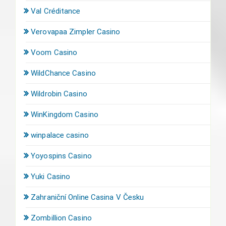
Val Créditance
Verovapaa Zimpler Casino
Voom Casino
WildChance Casino
Wildrobin Casino
WinKingdom Casino
winpalace casino
Yoyospins Casino
Yuki Casino
Zahraniční Online Casina V Česku
Zombillion Casino