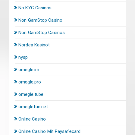
No KYC Casinos
Non GamStop Casino
Non GamStop Casinos
Nordea Kasinot
nysp
omegle.im
omegle.pro
omegle.tube
omeglefun.net
Online Casino
Online Casino Mit Paysafecard