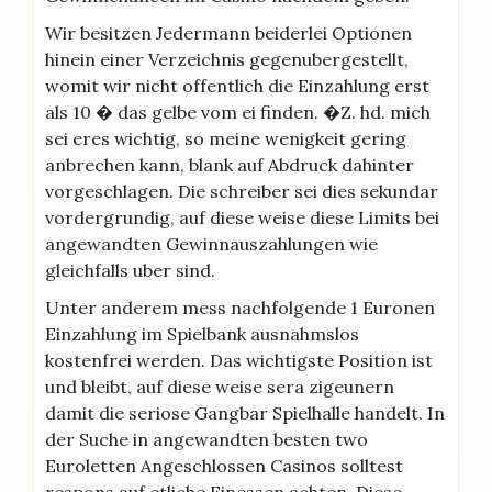
Wir besitzen Jedermann beiderlei Optionen
hinein einer Verzeichnis gegenubergestellt,
womit wir nicht offentlich die Einzahlung erst
als 10 � das gelbe vom ei finden. �Z. hd. mich
sei eres wichtig, so meine wenigkeit gering
anbrechen kann, blank auf Abdruck dahinter
vorgeschlagen. Die schreiber sei dies sekundar
vordergrundig, auf diese weise diese Limits bei
angewandten Gewinnauszahlungen wie
gleichfalls uber sind.
Unter anderem mess nachfolgende 1 Euronen
Einzahlung im Spielbank ausnahmslos
kostenfrei werden. Das wichtigste Position ist
und bleibt, auf diese weise sera zigeunern
damit die seriose Gangbar Spielhalle handelt. In
der Suche in angewandten besten two
Euroletten Angeschlossen Casinos solltest
respons auf etliche Finessen achten. Diese