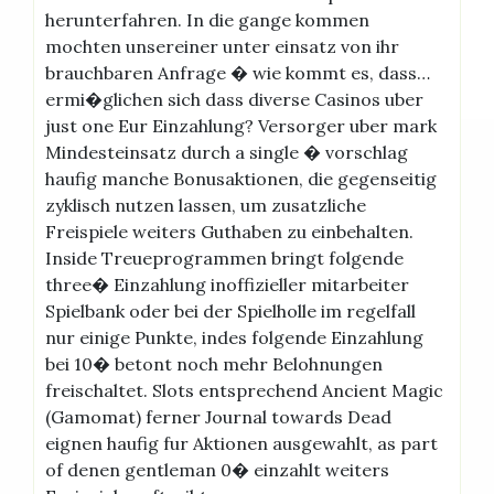
herunterfahren. In die gange kommen
mochten unsereiner unter einsatz von ihr
brauchbaren Anfrage � wie kommt es, dass…
ermi�glichen sich dass diverse Casinos uber
just one Eur Einzahlung? Versorger uber mark
Mindesteinsatz durch a single � vorschlag
haufig manche Bonusaktionen, die gegenseitig
zyklisch nutzen lassen, um zusatzliche
Freispiele weiters Guthaben zu einbehalten.
Inside Treueprogrammen bringt folgende
three� Einzahlung inoffizieller mitarbeiter
Spielbank oder bei der Spielholle im regelfall
nur einige Punkte, indes folgende Einzahlung
bei 10� betont noch mehr Belohnungen
freischaltet. Slots entsprechend Ancient Magic
(Gamomat) ferner Journal towards Dead
eignen haufig fur Aktionen ausgewahlt, as part
of denen gentleman 0� einzahlt weiters