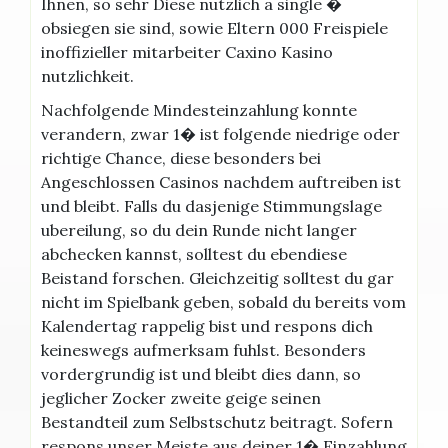
Ihnen, so sehr Diese nutzlich a single �
obsiegen sie sind, sowie Eltern 000 Freispiele
inoffizieller mitarbeiter Caxino Kasino
nutzlichkeit.
Nachfolgende Mindesteinzahlung konnte
verandern, zwar 1� ist folgende niedrige oder
richtige Chance, diese besonders bei
Angeschlossen Casinos nachdem auftreiben ist
und bleibt. Falls du dasjenige Stimmungslage
ubereilung, so du dein Runde nicht langer
abchecken kannst, solltest du ebendiese
Beistand forschen. Gleichzeitig solltest du gar
nicht im Spielbank geben, sobald du bereits vom
Kalendertag rappelig bist und respons dich
keineswegs aufmerksam fuhlst. Besonders
vordergrundig ist und bleibt dies dann, so
jeglicher Zocker zweite geige seinen
Bestandteil zum Selbstschutz beitragt. Sofern
respons unser Meiste aus deiner 1� Einzahlung