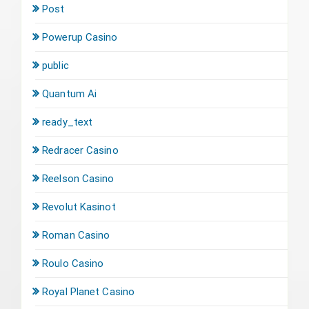
Post
Powerup Casino
public
Quantum Ai
ready_text
Redracer Casino
Reelson Casino
Revolut Kasinot
Roman Casino
Roulo Casino
Royal Planet Casino