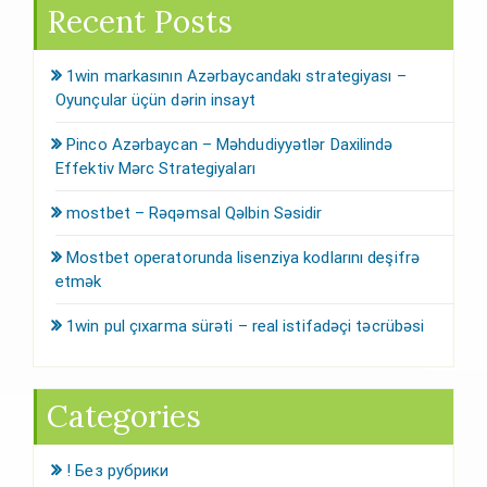
Recent Posts
1win markasının Azərbaycandakı strategiyası –
Oyunçular üçün dərin insayt
Pinco Azərbaycan – Məhdudiyyətlər Daxilində
Effektiv Mərc Strategiyaları
mostbet – Rəqəmsal Qəlbin Səsidir
Mostbet operatorunda lisenziya kodlarını deşifrə
etmək
1win pul çıxarma sürəti – real istifadəçi təcrübəsi
Categories
! Без рубрики