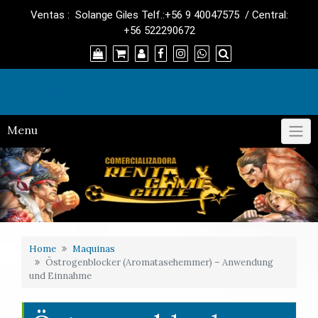
Skip
Ventas : Solange Giles Telf.:+56 9 40047575 / Central:
to
+56 522290672
content
RentaGame
Menu
Home
Maquinas
Östrogenblocker (Aromatasehemmer) – Anwendung
und Einnahme