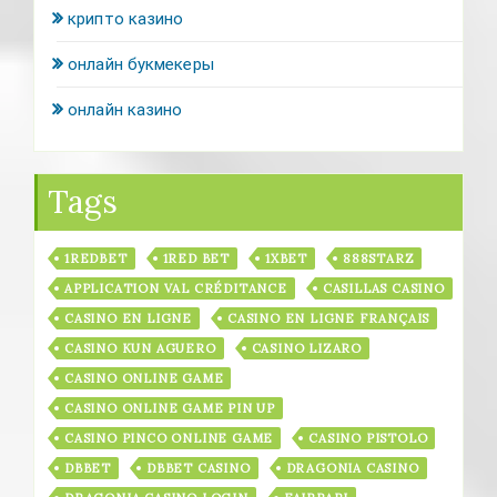
крипто казино
онлайн букмекеры
онлайн казино
Tags
1REDBET
1RED BET
1XBET
888STARZ
APPLICATION VAL CRÉDITANCE
CASILLAS CASINO
CASINO EN LIGNE
CASINO EN LIGNE FRANÇAIS
CASINO KUN AGUERO
CASINO LIZARO
CASINO ONLINE GAME
CASINO ONLINE GAME PIN UP
CASINO PINCO ONLINE GAME
CASINO PISTOLO
DBBET
DBBET CASINO
DRAGONIA CASINO