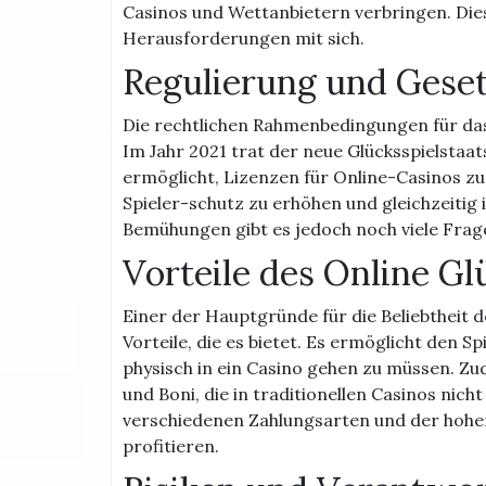
Casinos und Wettanbietern verbringen. Die
Herausforderungen mit sich.
Regulierung und Gese
Die rechtlichen Rahmenbedingungen für das
Im Jahr 2021 trat der neue Glücksspielstaa
ermöglicht, Lizenzen für Online-Casinos zu
Spieler-schutz zu erhöhen und gleichzeitig
Bemühungen gibt es jedoch noch viele Frag
Vorteile des Online Gl
Einer der Hauptgründe für die Beliebtheit d
Vorteile, die es bietet. Es ermöglicht den Sp
physisch in ein Casino gehen zu müssen. Zu
und Boni, die in traditionellen Casinos nich
verschiedenen Zahlungsarten und der hohe
profitieren.