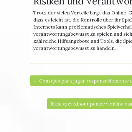
Risiken und Verantwo
Trotz der vielen Vorteile birgt das Online-Glü
dass es leicht ist, die Kontrolle über ihr Sp
Internets kann problematisches Spielverhalt
verantwortungsbewusst zu spielen und sich
zahlreiche Hilfsangebote und Tools, die Spi
verantwortungsbewusst zu handeln.
← Consejos para jugar responsablemente e
Jak si vyzvednout penize v online c