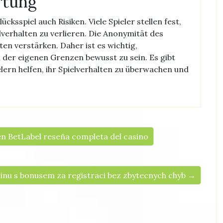
rtung
cksspiel auch Risiken. Viele Spieler stellen fest,
ielverhalten zu verlieren. Die Anonymität des
en verstärken. Daher ist es wichtig,
 der eigenen Grenzen bewusst zu sein. Es gibt
elern helfen, ihr Spielverhalten zu überwachen und
n BetLabel reseña completa del casino
asinu s bonusem za registraci bez zbytecnych chyb →