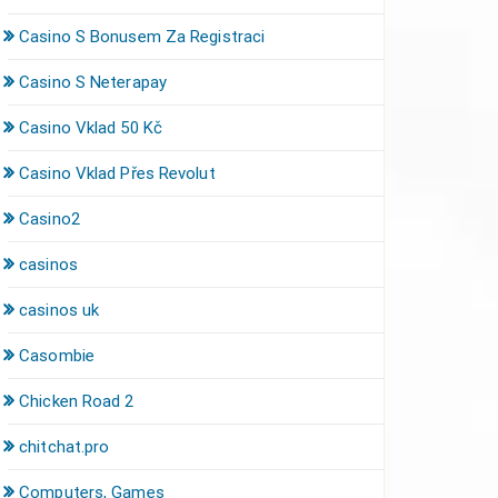
Casino S Bonusem Za Registraci
Casino S Neterapay
Casino Vklad 50 Kč
Casino Vklad Přes Revolut
Casino2
casinos
casinos uk
Casombie
Chicken Road 2
chitchat.pro
Computers, Games