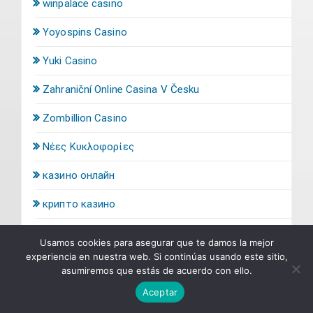
winpalace casino
Yoyospins Casino
Yuki Casino
Zahraniční Online Casina V Česku
Zombillion Casino
Νέες Κυκλοφορίες
казино онлайн
крипто казино
онлайн букмекеры
Usamos cookies para asegurar que te damos la mejor
experiencia en nuestra web. Si continúas usando este sitio,
онлайн казино
asumiremos que estás de acuerdo con ello.
Aceptar