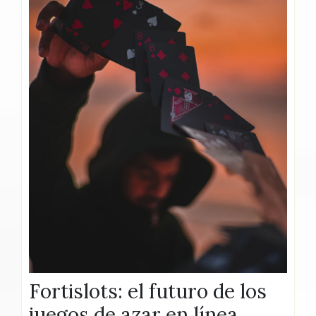
Fortislots: el futuro de los
juegos de azar en línea