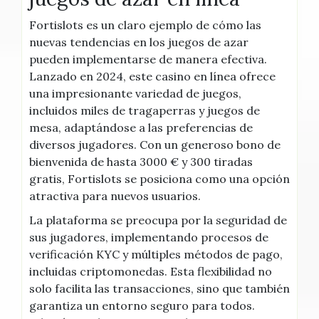
Fortislots es un claro ejemplo de cómo las
nuevas tendencias en los juegos de azar
pueden implementarse de manera efectiva.
Lanzado en 2024, este casino en línea ofrece
una impresionante variedad de juegos,
incluidos miles de tragaperras y juegos de
mesa, adaptándose a las preferencias de
diversos jugadores. Con un generoso bono de
bienvenida de hasta 3000 € y 300 tiradas
gratis, Fortislots se posiciona como una opción
atractiva para nuevos usuarios.
La plataforma se preocupa por la seguridad de
sus jugadores, implementando procesos de
verificación KYC y múltiples métodos de pago,
incluidas criptomonedas. Esta flexibilidad no
solo facilita las transacciones, sino que también
garantiza un entorno seguro para todos.