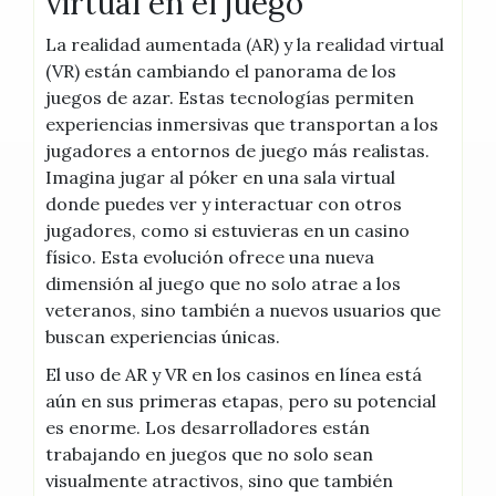
virtual en el juego
La realidad aumentada (AR) y la realidad virtual
(VR) están cambiando el panorama de los
juegos de azar. Estas tecnologías permiten
experiencias inmersivas que transportan a los
jugadores a entornos de juego más realistas.
Imagina jugar al póker en una sala virtual
donde puedes ver y interactuar con otros
jugadores, como si estuvieras en un casino
físico. Esta evolución ofrece una nueva
dimensión al juego que no solo atrae a los
veteranos, sino también a nuevos usuarios que
buscan experiencias únicas.
El uso de AR y VR en los casinos en línea está
aún en sus primeras etapas, pero su potencial
es enorme. Los desarrolladores están
trabajando en juegos que no solo sean
visualmente atractivos, sino que también