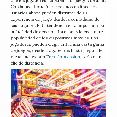
que los jugadores acceden a los juegos de azar.
Con la proliferación de casinos en línea, los
usuarios ahora pueden disfrutar de su
experiencia de juego desde la comodidad de
sus hogares. Esta tendencia está impulsada por
la facilidad de acceso a Internet y la creciente
popularidad de los dispositivos móviles. Los
jugadores pueden elegir entre una vasta gama
de juegos, desde tragaperras hasta juegos de
mesa, incluyendo
Fortislots casino
, todo a un
clic de distancia.