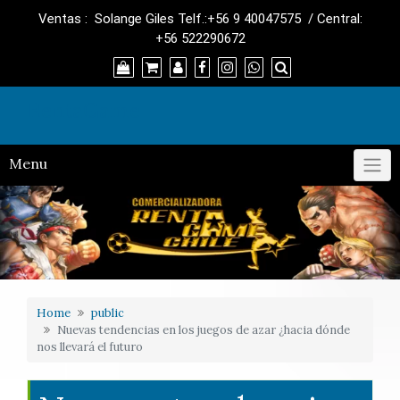
Skip
Ventas : Solange Giles Telf.:+56 9 40047575 / Central:
to
+56 522290672
content
RentaGame
Menu
Home
public
Nuevas tendencias en los juegos de azar ¿hacia dónde
nos llevará el futuro