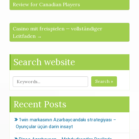
Review for Canadian Players
Casino mit freispielen — vollständiger
Leitfaden →
Search website
Search »
Recent Posts
1win markasının Azərbaycandakı strategiyası –
Oyunçular üçün dərin insayt