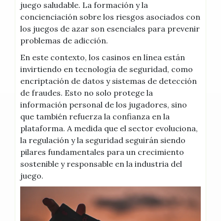
juego saludable. La formación y la
concienciación sobre los riesgos asociados con
los juegos de azar son esenciales para prevenir
problemas de adicción.
En este contexto, los casinos en línea están
invirtiendo en tecnología de seguridad, como
encriptación de datos y sistemas de detección
de fraudes. Esto no solo protege la
información personal de los jugadores, sino
que también refuerza la confianza en la
plataforma. A medida que el sector evoluciona,
la regulación y la seguridad seguirán siendo
pilares fundamentales para un crecimiento
sostenible y responsable en la industria del
juego.