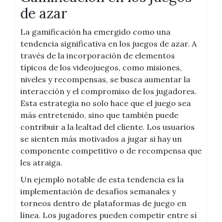
de azar
La gamificación ha emergido como una
tendencia significativa en los juegos de azar. A
través de la incorporación de elementos
típicos de los videojuegos, como misiones,
niveles y recompensas, se busca aumentar la
interacción y el compromiso de los jugadores.
Esta estrategia no solo hace que el juego sea
más entretenido, sino que también puede
contribuir a la lealtad del cliente. Los usuarios
se sienten más motivados a jugar si hay un
componente competitivo o de recompensa que
les atraiga.
Un ejemplo notable de esta tendencia es la
implementación de desafíos semanales y
torneos dentro de plataformas de juego en
línea. Los jugadores pueden competir entre sí