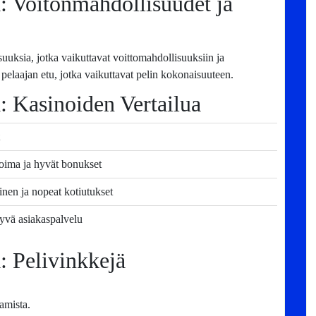
 Voitonmahdollisuudet ja
suuksia, jotka vaikuttavat voittomahdollisuuksiin ja
pelaajan etu, jotka vaikuttavat pelin kokonaisuuteen.
 Kasinoiden Vertailua
koima ja hyvät bonukset
inen ja nopeat kotiutukset
hyvä asiakaspalvelu
 Pelivinkkejä
aamista.