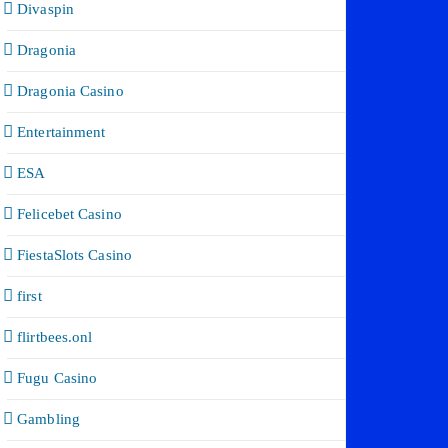
Divaspin
Dragonia
Dragonia Casino
Entertainment
ESA
Felicebet Casino
FiestaSlots Casino
first
flirtbees.onl
Fugu Casino
Gambling