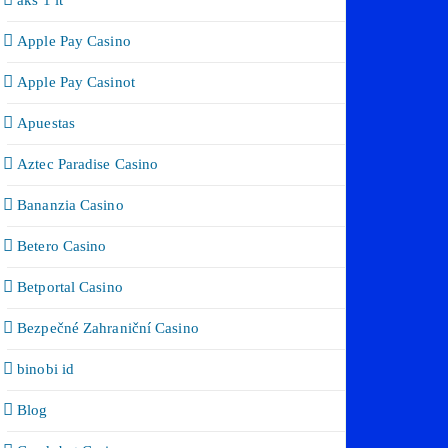
aks 1 it
Apple Pay Casino
Apple Pay Casinot
Apuestas
Aztec Paradise Casino
Bananzia Casino
Betero Casino
Betportal Casino
Bezpečné Zahraniční Casino
binobi id
Blog