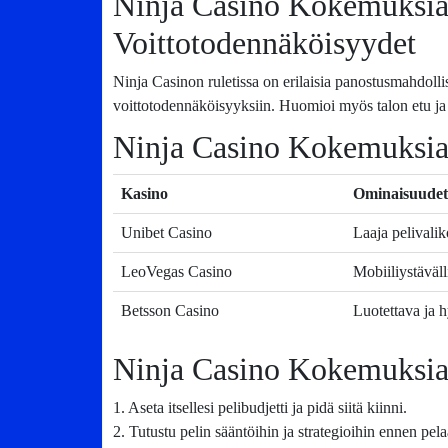
Ninja Casino Kokemuksia:
Voittotodennäköisyydet
Ninja Casinon ruletissa on erilaisia panostusmahdolli
voittotodennäköisyyksiin. Huomioi myös talon etu ja 
Ninja Casino Kokemuksia:
Kasino
Ominaisuudet
Unibet Casino
Laaja pelivali
LeoVegas Casino
Mobiiliystäväll
Betsson Casino
Luotettava ja 
Ninja Casino Kokemuksia:
1. Aseta itsellesi pelibudjetti ja pidä siitä kiinni.
2. Tutustu pelin sääntöihin ja strategioihin ennen pel