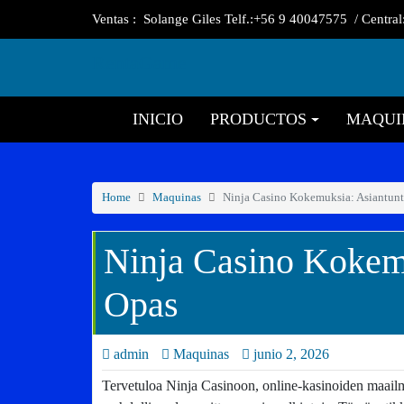
Skip
Ventas : Solange Giles Telf.:+56 9 40047575 / Centra
to
content
RentaGame
INICIO
PRODUCTOS
MAQUI
Home
Maquinas
Ninja Casino Kokemuksia: Asiantunt
Ninja Casino Kokemu
Opas
admin
Maquinas
junio 2, 2026
Tervetuloa Ninja Casinoon, online-kasinoiden maailm