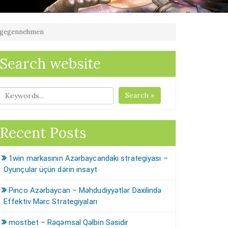
entgegennehmen
Search website
Search »
Recent Posts
1win markasının Azərbaycandakı strategiyası –
Oyunçular üçün dərin insayt
Pinco Azərbaycan – Məhdudiyyətlər Daxilində
Effektiv Mərc Strategiyaları
mostbet – Rəqəmsal Qəlbin Səsidir