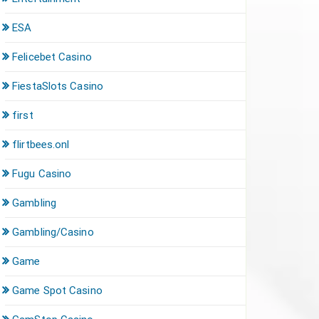
ESA
Felicebet Casino
FiestaSlots Casino
first
flirtbees.onl
Fugu Casino
Gambling
Gambling/Casino
Game
Game Spot Casino