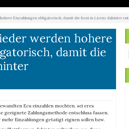
ohere Einzahlungen obligatorisch, damit die Boni in Lizenz dahinter 
ieder werden hohere
gatorisch, damit die
hinter
ngewandten Ecu einzahlen mochten, sei eres
‘ne geeignete Zahlungsmethode entschluss fassen.
r mehr Einzahlungen getatigt eignen sollen bzw.