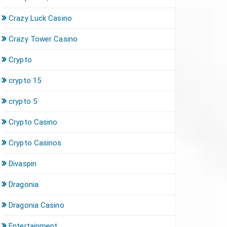
Crazy Luck Casino
Crazy Tower Сasino
Crypto
crypto 15
crypto 5
Crypto Casino
Crypto Casinos
Divaspin
Dragonia
Dragonia Casino
Entertainment