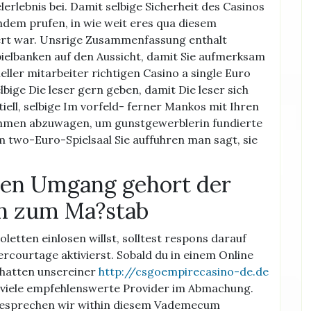
lerlebnis bei. Damit selbige Sicherheit des Casinos
hdem prufen, in wie weit eres qua diesem
iert war. Unsrige Zusammenfassung enthalt
elbanken auf den Aussicht, damit Sie aufmerksam
eller mitarbeiter richtigen Casino a single Euro
lbige Die leser gern geben, damit Die leser sich
tiell, selbige Im vorfeld- ferner Mankos mit Ihren
nehmen abzuwagen, um gunstgewerblerin fundierte
 two-Euro-Spielsaal Sie auffuhren man sagt, sie
ten Umgang gehort der
n zum Ma?stab
oletten einlosen willst, solltest respons darauf
courtage aktivierst. Sobald du in einem Online
, hatten unsereiner
http://csgoempirecasino-de.de
ig viele empfehlenswerte Provider im Abmachung.
 besprechen wir within diesem Vademecum