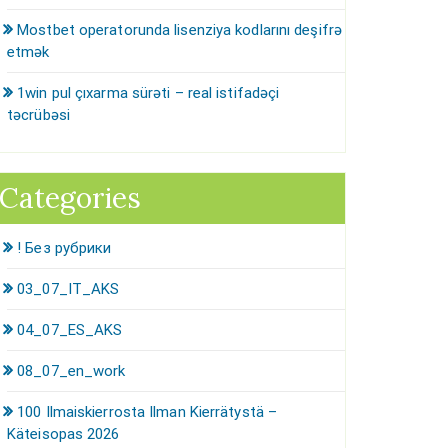
Mostbet operatorunda lisenziya kodlarını deşifrə
etmək
1win pul çıxarma sürəti – real istifadəçi
təcrübəsi
Categories
! Без рубрики
03_07_IT_AKS
04_07_ES_AKS
08_07_en_work
100 Ilmaiskierrosta Ilman Kierrätystä –
Käteisopas 2026