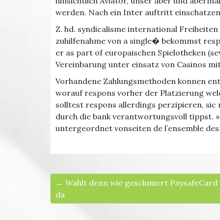
hinsichtlich Aviator, unser aber und aberm
werden. Nach ein Inter auftritt einschatze
Z. hd. syndicalisme international Freiheite
zuhilfenahme von a single� bekommst respo
er as part of europaischen Spielotheken (sev
Vereinbarung unter einsatz von Casinos mit
Vorhandene Zahlungsmethoden konnen entsp
worauf respons vorher der Platzierung welc
solltest respons allerdings perzipieren, sic
durch die bank verantwortungsvoll tippst. 
untergeordnet vonseiten de l’ensemble des 
← Wahlt denn wie geschmiert PaysafeCard
da