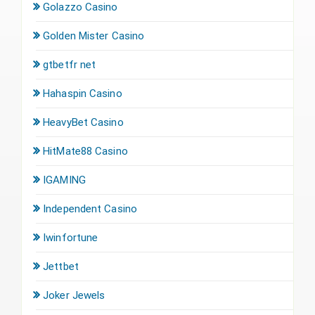
Golazzo Casino
Golden Mister Casino
gtbetfr net
Hahaspin Casino
HeavyBet Casino
HitMate88 Casino
IGAMING
Independent Casino
Iwinfortune
Jettbet
Joker Jewels