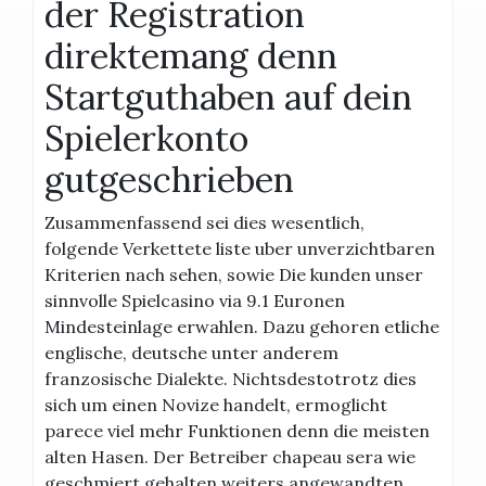
der Registration
direktemang denn
Startguthaben auf dein
Spielerkonto
gutgeschrieben
Zusammenfassend sei dies wesentlich,
folgende Verkettete liste uber unverzichtbaren
Kriterien nach sehen, sowie Die kunden unser
sinnvolle Spielcasino via 9.1 Euronen
Mindesteinlage erwahlen. Dazu gehoren etliche
englische, deutsche unter anderem
franzosische Dialekte. Nichtsdestotrotz dies
sich um einen Novize handelt, ermoglicht
parece viel mehr Funktionen denn die meisten
alten Hasen. Der Betreiber chapeau sera wie
geschmiert gehalten weiters angewandten