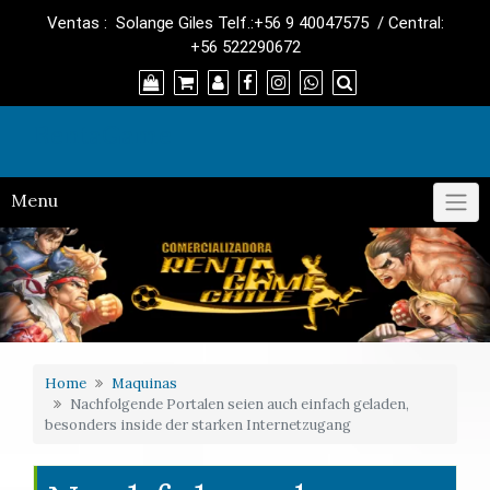
Skip
Ventas : Solange Giles Telf.:+56 9 40047575 / Central:
to
+56 522290672
content
RentaGame
Menu
Home
Maquinas
Nachfolgende Portalen seien auch einfach geladen,
besonders inside der starken Internetzugang