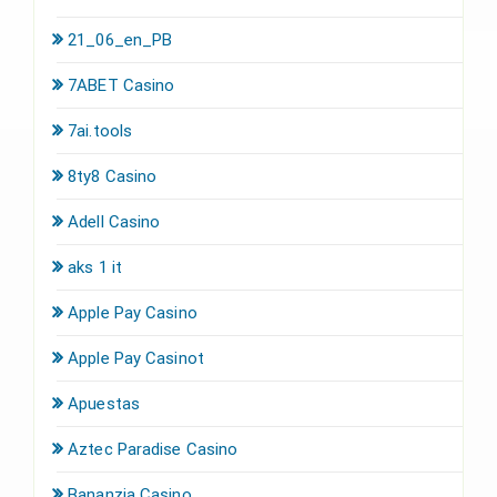
21_06_en_PB
7ABET Casino
7ai.tools
8ty8 Casino
Adell Casino
aks 1 it
Apple Pay Casino
Apple Pay Casinot
Apuestas
Aztec Paradise Casino
Bananzia Casino