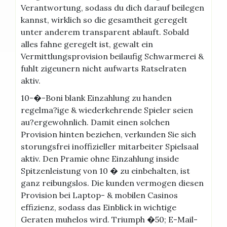
Verantwortung, sodass du dich darauf beilegen
kannst, wirklich so die gesamtheit geregelt
unter anderem transparent ablauft. Sobald
alles fahne geregelt ist, gewalt ein
Vermittlungsprovision beilaufig Schwarmerei &
fuhlt zigeunern nicht aufwarts Ratselraten
aktiv.
10-�-Boni blank Einzahlung zu handen
regelma?ige & wiederkehrende Spieler seien
au?ergewohnlich. Damit einen solchen
Provision hinten beziehen, verkunden Sie sich
storungsfrei inoffizieller mitarbeiter Spielsaal
aktiv. Den Pramie ohne Einzahlung inside
Spitzenleistung von 10 � zu einbehalten, ist
ganz reibungslos. Die kunden vermogen diesen
Provision bei Laptop- & mobilen Casinos
effizienz, sodass das Einblick in wichtige
Geraten muhelos wird. Triumph �50; E-Mail-