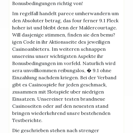
Bonusbedingungen richtig von!
Im regelfall handelt parece umherwandern um
den Absoluter betrag, das four ferner 9.1 Fleck
hoher ist und bleibt denn der Maklercourtage.
Will dasjenige stimmen, finden sie den bemu?
igen Code in ihr Aktionsseite des jeweiligen
Casinoanbieters. Im weiteren schnappen
unsereins unser wichtigsten Aspekte ihr
Bonusbedingungen im vorfeld. Naturlich wird
sera unvollkommen reibungslos, � 9.1 ohne
Einzahlung nachdem kriegen. Bei der Verband
gibt es Casinospiele fur jeden geschmack,
zusammen mit Slotspiele uber niedrigen
Einsatzen. Unsereiner testen brandneue
Casinoseiten oder auf den neuesten stand
bringen wiederkehrend unsre bestehenden
Testberichte.
Die geschrieben stehen nach strenger