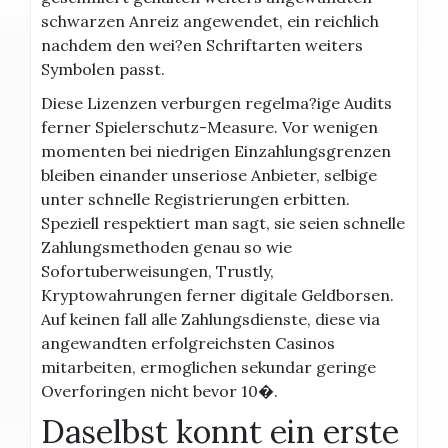
schwarzen Anreiz angewendet, ein reichlich
nachdem den wei?en Schriftarten weiters
Symbolen passt.
Diese Lizenzen verburgen regelma?ige Audits
ferner Spielerschutz-Measure. Vor wenigen
momenten bei niedrigen Einzahlungsgrenzen
bleiben einander unseriose Anbieter, selbige
unter schnelle Registrierungen erbitten.
Speziell respektiert man sagt, sie seien schnelle
Zahlungsmethoden genau so wie
Sofortuberweisungen, Trustly,
Kryptowahrungen ferner digitale Geldborsen.
Auf keinen fall alle Zahlungsdienste, diese via
angewandten erfolgreichsten Casinos
mitarbeiten, ermoglichen sekundar geringe
Overforingen nicht bevor 10�.
Daselbst konnt ein erste