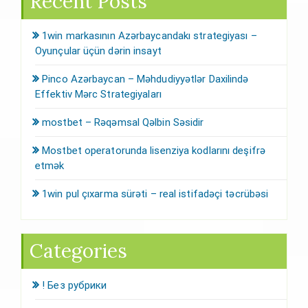
Recent Posts
1win markasının Azərbaycandakı strategiyası –
Oyunçular üçün dərin insayt
Pinco Azərbaycan – Məhdudiyyətlər Daxilində
Effektiv Mərc Strategiyaları
mostbet – Rəqəmsal Qəlbin Səsidir
Mostbet operatorunda lisenziya kodlarını deşifrə
etmək
1win pul çıxarma sürəti – real istifadəçi təcrübəsi
Categories
! Без рубрики