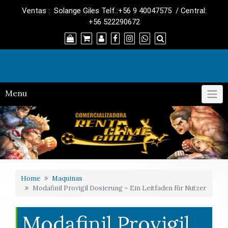
Skip
Ventas : Solange Giles Telf.:+56 9 40047575 / Central:
to
+56 522290672
content
RentaGame
Menu
Home
Maquinas
Modafinil Provigil Dosierung – Ein Leitfaden für Nutzer
Modafinil Provigil