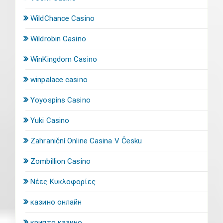
WildChance Casino
Wildrobin Casino
WinKingdom Casino
winpalace casino
Yoyospins Casino
Yuki Casino
Zahraniční Online Casina V Česku
Zombillion Casino
Νέες Κυκλοφορίες
казино онлайн
крипто казино