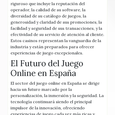
riguroso que incluye la reputación del
operador, la calidad de su software, la
diversidad de su catálogo de juegos, la
generosidad y claridad de sus promociones, la
facilidad y seguridad de sus transacciones, y la
efectividad de su servicio de atención al cliente.
Estos casinos representan la vanguardia de la
industria y están preparados para ofrecer
experiencias de juego excepcionales.
El Futuro del Juego
Online en España
El sector del juego online en España se dirige
hacia un futuro marcado por la
personalización, la inmersión y la seguridad. La
tecnología continuará siendo el principal
impulsor de la innovación, ofreciendo
experiencias de juego cada vez más ricas y