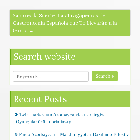
Saborea la Suerte: Las Tragaperras de
Gastronomía Española que Te Llevarán a la
Gloria →
Search website
Search »
Recent Posts
1win markasının Azərbaycandakı strategiyası –
Oyunçular üçün dərin insayt
Pinco Azərbaycan – Məhdudiyyətlər Daxilində Effektiv