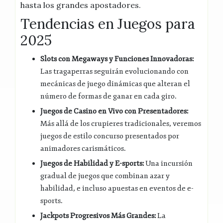
hasta los grandes apostadores.
Tendencias en Juegos para
2025
Slots con Megaways y Funciones Innovadoras:
Las tragaperras seguirán evolucionando con
mecánicas de juego dinámicas que alteran el
número de formas de ganar en cada giro.
Juegos de Casino en Vivo con Presentadores:
Más allá de los crupieres tradicionales, veremos
juegos de estilo concurso presentados por
animadores carismáticos.
Juegos de Habilidad y E-sports:
Una incursión
gradual de juegos que combinan azar y
habilidad, e incluso apuestas en eventos de e-
sports.
Jackpots Progresivos Más Grandes:
La