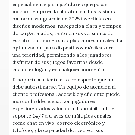
especialmente para jugadores que pasan
mucho tiempo en la plataforma. Los casinos
online de vanguardia en 2025 invertirán en
diseños modernos, navegación clara y tiempos
de carga rápidos, tanto en sus versiones de
escritorio como en sus aplicaciones móviles. La
optimización para dispositivos móviles será
una prioridad, permitiendo a los jugadores
disfrutar de sus juegos favoritos desde
cualquier lugar y en cualquier momento.
El soporte al cliente es otro aspecto que no
debe subestimarse. Un equipo de atención al
cliente profesional, accesible y eficiente puede
marcar la diferencia. Los jugadores
experimentados valoran la disponibilidad de
soporte 24/7 a través de múltiples canales,
como chat en vivo, correo electrónico y
teléfono, y la capacidad de resolver sus