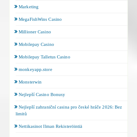
Marketing
MegaFishWins Casino
Millioner Casino
Mobilepay Casino
Mobilepay Talletus Casino
monkeyapp.store
Monsterwin
Nejlepší Casino Bonusy
Nejlepší zahraniční casina pro české hráče 2026: Bez
limitů
Nettikasinot Ilman Rekisteröintiä