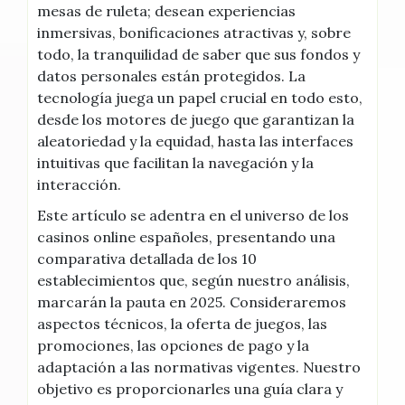
mesas de ruleta; desean experiencias
inmersivas, bonificaciones atractivas y, sobre
todo, la tranquilidad de saber que sus fondos y
datos personales están protegidos. La
tecnología juega un papel crucial en todo esto,
desde los motores de juego que garantizan la
aleatoriedad y la equidad, hasta las interfaces
intuitivas que facilitan la navegación y la
interacción.
Este artículo se adentra en el universo de los
casinos online españoles, presentando una
comparativa detallada de los 10
establecimientos que, según nuestro análisis,
marcarán la pauta en 2025. Consideraremos
aspectos técnicos, la oferta de juegos, las
promociones, las opciones de pago y la
adaptación a las normativas vigentes. Nuestro
objetivo es proporcionarles una guía clara y