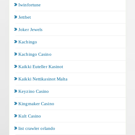
Iwinfortune
Jettbet
Joker Jewels
Kachingo
Kachingo Casino
Kaikki Euteller Kasinot
Kaikki Nettikasinot Malta
Keyzino Casino
Kingmaker Casino
Kult Casino
list crawler orlando