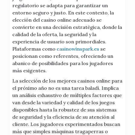
regulatorio se adapta para garantizar un
entorno seguro y justo. En este contexto, la
elección del casino online adecuado se
convierte en una decisión estratégica, donde la
calidad de la oferta, la seguridad y la
experiencia de usuario son primordiales.
Plataformas como
casinowinspark.es
se
posicionan como referentes, ofreciendo un
abanico de posibilidades para los jugadores
más exigentes.
La selección de los mejores casinos online para
el próximo año no es una tarea baladí. Implica
un análisis exhaustivo de múltiples factores que
van desde la variedad y calidad de los juegos
disponibles hasta la robustez de sus sistemas
de seguridad y la eficiencia de su atención al
cliente. Los jugadores experimentados buscan
más que simples máquinas tragaperras o