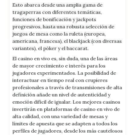
Esto abarca desde una amplia gama de
tragaperras con diferentes temáticas,
funciones de bonificación y jackpots
progresivos, hasta una robusta selección de
juegos de mesa como la ruleta (europea,
americana, francesa), el blackjack (con diversas
variantes), el póker y el baccarat.
El casino en vivo es, sin duda, una de las áreas
de mayor crecimiento e interés para los
jugadores experimentados. La posibilidad de
interactuar en tiempo real con crupieres
profesionales a través de transmisiones de alta
definición añade un nivel de autenticidad y
emoción difícil de igualar. Los mejores casinos
invertirán en plataformas de casino en vivo de
alta calidad, con una variedad de mesas y
límites de apuesta que se adapten a todos los
perfiles de jugadores, desde los más cautelosos