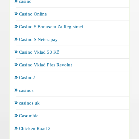
casino
Casino Online
Casino S Bonusem Za Registraci
Casino S Neterapay
Casino Vklad 50 Kč
Casino Vklad Přes Revolut
Casino2
casinos
casinos uk
Casombie
Chicken Road 2