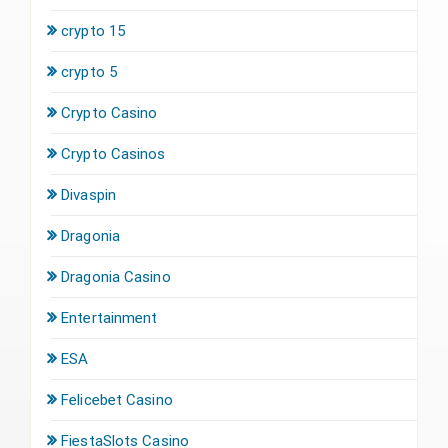
crypto 15
crypto 5
Crypto Casino
Crypto Casinos
Divaspin
Dragonia
Dragonia Casino
Entertainment
ESA
Felicebet Casino
FiestaSlots Casino