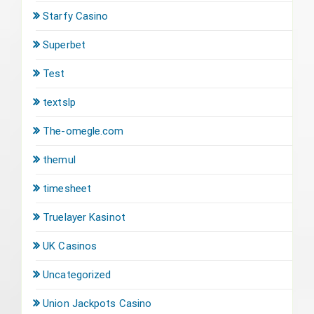
Starfy Casino
Superbet
Test
textslp
The-omegle.com
themul
timesheet
Truelayer Kasinot
UK Casinos
Uncategorized
Union Jackpots Casino