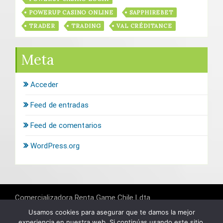
POWERUP CASINO ONLINE
SAPPHIREBET
TRADER
TRADING
VAL CRÉDITANCE
Meta
Acceder
Feed de entradas
Feed de comentarios
WordPress.org
Comercializadora Renta Game Chile Ldta.
RUT: 76.164.601-K
Banco del Estado de Chile
Usamos cookies para asegurar que te damos la mejor
Cuenta: 6451071
experiencia en nuestra web. Si continúas usando este sitio,