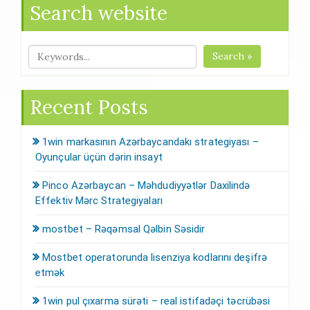
Search website
Search »
Recent Posts
1win markasının Azərbaycandakı strategiyası –
Oyunçular üçün dərin insayt
Pinco Azərbaycan – Məhdudiyyətlər Daxilində
Effektiv Mərc Strategiyaları
mostbet – Rəqəmsal Qəlbin Səsidir
Mostbet operatorunda lisenziya kodlarını deşifrə
etmək
1win pul çıxarma sürəti – real istifadəçi təcrübəsi