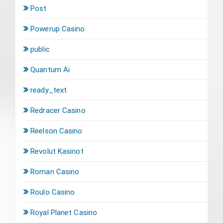
Post
Powerup Casino
public
Quantum Ai
ready_text
Redracer Casino
Reelson Casino
Revolut Kasinot
Roman Casino
Roulo Casino
Royal Planet Casino