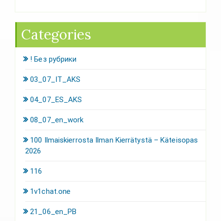
Categories
! Без рубрики
03_07_IT_AKS
04_07_ES_AKS
08_07_en_work
100 Ilmaiskierrosta Ilman Kierrätystä – Käteisopas
2026
116
1v1chat.one
21_06_en_PB