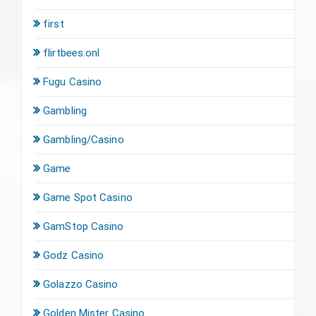
first
flirtbees.onl
Fugu Casino
Gambling
Gambling/Casino
Game
Game Spot Casino
GamStop Casino
Godz Casino
Golazzo Casino
Golden Mister Casino