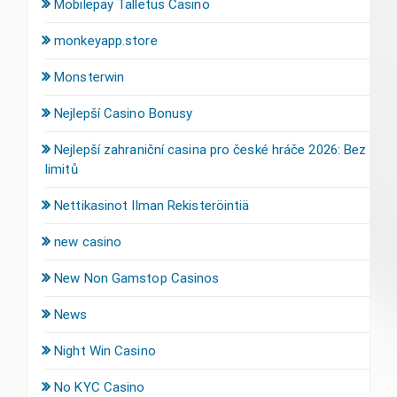
Mobilepay Talletus Casino
monkeyapp.store
Monsterwin
Nejlepší Casino Bonusy
Nejlepší zahraniční casina pro české hráče 2026: Bez
limitů
Nettikasinot Ilman Rekisteröintiä
new casino
New Non Gamstop Casinos
News
Night Win Casino
No KYC Casino