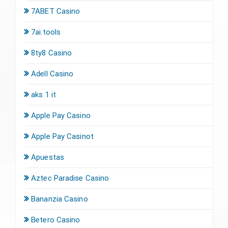
7ABET Casino
7ai.tools
8ty8 Casino
Adell Casino
aks 1 it
Apple Pay Casino
Apple Pay Casinot
Apuestas
Aztec Paradise Casino
Bananzia Casino
Betero Casino