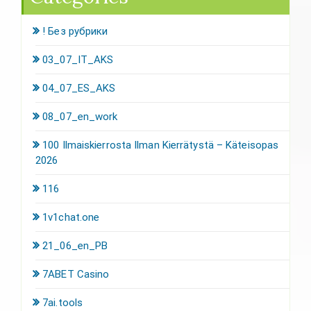
! Без рубрики
03_07_IT_AKS
04_07_ES_AKS
08_07_en_work
100 Ilmaiskierrosta Ilman Kierrätystä – Käteisopas
2026
116
1v1chat.one
21_06_en_PB
7ABET Casino
7ai.tools