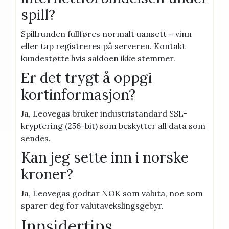
spill?
Spillrunden fullføres normalt uansett – vinn
eller tap registreres på serveren. Kontakt
kundestøtte hvis saldoen ikke stemmer.
Er det trygt å oppgi
kortinformasjon?
Ja, Leovegas bruker industristandard SSL-
kryptering (256-bit) som beskytter all data som
sendes.
Kan jeg sette inn i norske
kroner?
Ja, Leovegas godtar NOK som valuta, noe som
sparer deg for valutavekslingsgebyr.
Innsidertips