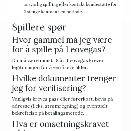
ansvarlig spilling eller kontakt kundestøtte for
å stenge kontoen i en periode.
Spillere spør
Hvor gammel må jeg være
for å spille på Leovegas?
Du må være minst 18 år. Leovegas krever
legitimasjon for å verifisere alder.
Hvilke dokumenter trenger
jeg for verifisering?
Vanligvis kreves pass eller førerkort, bevis på
adresse (f.eks. strømregning) og eventuelt
bekreftelse på betalingsmetode.
Hva er omsetningskravet