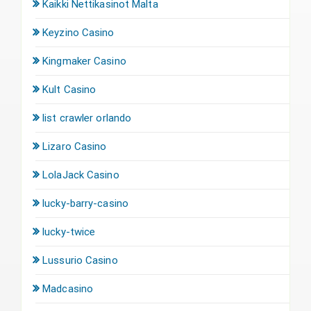
Kaikki Nettikasinot Malta
Keyzino Casino
Kingmaker Casino
Kult Casino
list crawler orlando
Lizaro Casino
LolaJack Casino
lucky-barry-casino
lucky-twice
Lussurio Casino
Madcasino