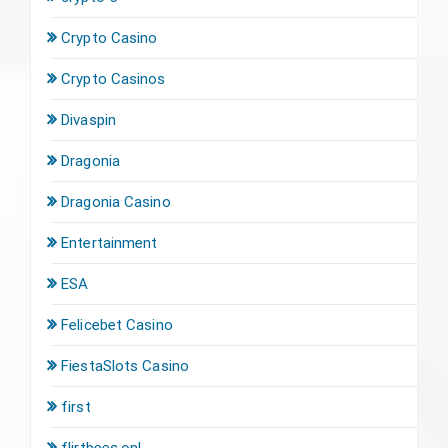
Crypto Casino
Crypto Casinos
Divaspin
Dragonia
Dragonia Casino
Entertainment
ESA
Felicebet Casino
FiestaSlots Casino
first
flirtbees.onl