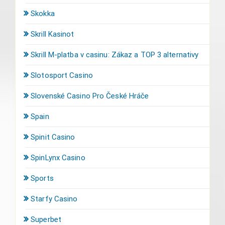
Skokka
Skrill Kasinot
Skrill M-platba v casinu: Zákaz a TOP 3 alternativy
Slotosport Casino
Slovenské Casino Pro České Hráče
Spain
Spinit Casino
SpinLynx Casino
Sports
Starfy Casino
Superbet