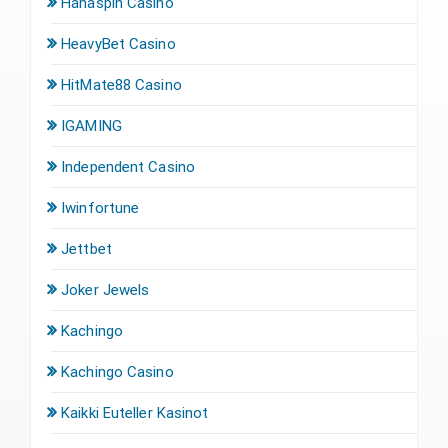
Hahaspin Casino
HeavyBet Casino
HitMate88 Casino
IGAMING
Independent Casino
Iwinfortune
Jettbet
Joker Jewels
Kachingo
Kachingo Casino
Kaikki Euteller Kasinot