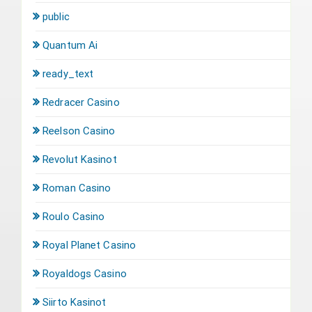
public
Quantum Ai
ready_text
Redracer Casino
Reelson Casino
Revolut Kasinot
Roman Casino
Roulo Casino
Royal Planet Casino
Royaldogs Casino
Siirto Kasinot