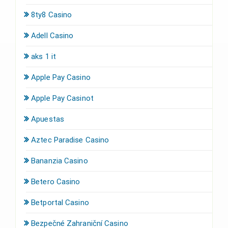
8ty8 Casino
Adell Casino
aks 1 it
Apple Pay Casino
Apple Pay Casinot
Apuestas
Aztec Paradise Casino
Bananzia Casino
Betero Casino
Betportal Casino
Bezpečné Zahraniční Casino