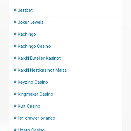
Jettbet
Joker Jewels
Kachingo
Kachingo Casino
Kaikki Euteller Kasinot
Kaikki Nettikasinot Malta
Keyzino Casino
Kingmaker Casino
Kult Casino
list crawler orlando
Lizaro Casino