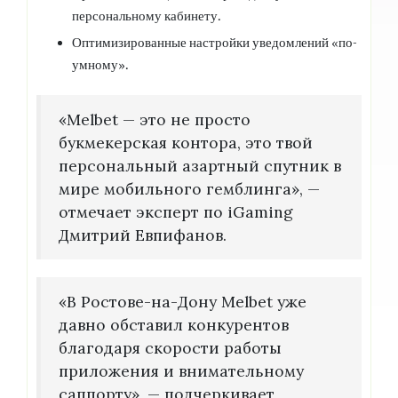
персональному кабинету.
Оптимизированные настройки уведомлений «по-
умному».
«Melbet — это не просто
букмекерская контора, это твой
персональный азартный спутник в
мире мобильного гемблинга», —
отмечает эксперт по iGaming
Дмитрий Евпифанов.
«В Ростове-на-Дону Melbet уже
давно обставил конкурентов
благодаря скорости работы
приложения и внимательному
саппорту», — подчеркивает