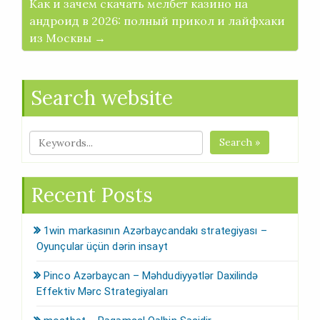
Как и зачем скачать мелбет казино на
андроид в 2026: полный прикол и лайфхаки
из Москвы →
Search website
Search »
Recent Posts
1win markasının Azərbaycandakı strategiyası –
Oyunçular üçün dərin insayt
Pinco Azərbaycan – Məhdudiyyətlər Daxilində
Effektiv Mərc Strategiyaları