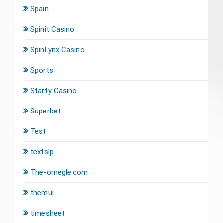
Spain
Spinit Casino
SpinLynx Casino
Sports
Starfy Casino
Superbet
Test
textslp
The-omegle.com
themul
timesheet