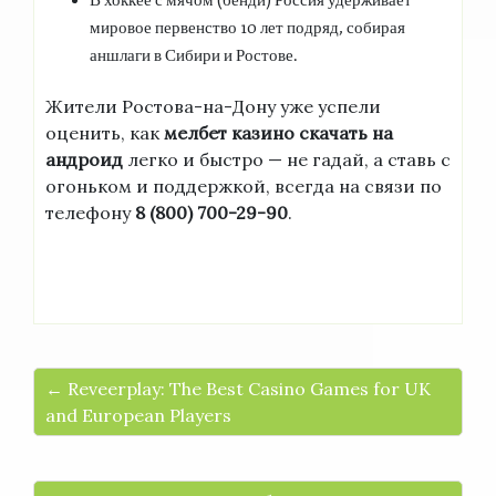
В хоккее с мячом (бенди) Россия удерживает
мировое первенство 10 лет подряд, собирая
аншлаги в Сибири и Ростове.
Жители Ростова-на-Дону уже успели
оценить, как
мелбет казино скачать на
андроид
легко и быстро — не гадай, а ставь с
огоньком и поддержкой, всегда на связи по
телефону
8 (800) 700-29-90
.
← Reveerplay: The Best Casino Games for UK
and European Players