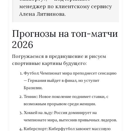
менеджер по клиентскому сервису
Алена Литвинова.
Прогнозы на топ-матчи
2026
Погружаемся в предвкушение и рисуем
спортивные картины будущего:
Футбол: Чемпионат мира преподнесет сенсацию
— Германия выйдет в финал, но уступит
Бразилии.
Теннис: Новое поколение поднимет ставки, с
возможным прорывом среди женщин.
Хоккей на льду: Россия доминирует на
чемпионате мира, вытеснив привычных лидеров.
Киберспорт: Киберфутбол завоюет массовую