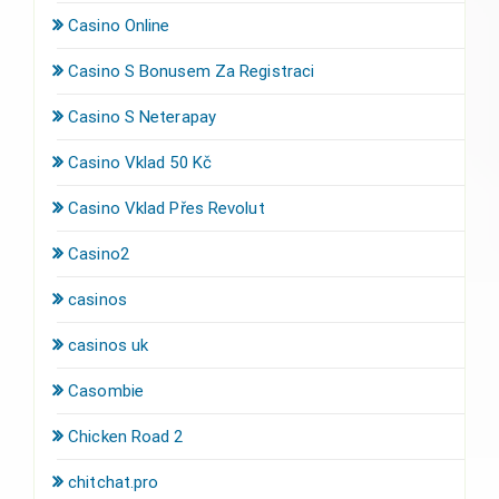
Casino Online
Casino S Bonusem Za Registraci
Casino S Neterapay
Casino Vklad 50 Kč
Casino Vklad Přes Revolut
Casino2
casinos
casinos uk
Casombie
Chicken Road 2
chitchat.pro