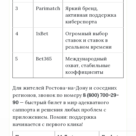
3
Parimatch
Яркий бренд,
активная поддержка
киберспорта
4
1xBet
Огромный выбор
ставок и ставок в
реальном времени
5
Bet365
Международный
охват, стабильные
коэффициенты
Для жителей Ростова-на-Дону и соседних
регионов, звонок по номеру
8 (800) 700-29-
90
— быстрый билет в мир адекватного
саппорта и решения любых проблем с
приложением. Помни: поддержка
начинается с первого клика!