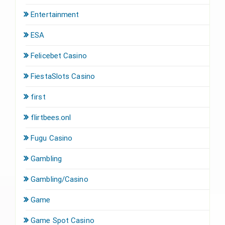
Entertainment
ESA
Felicebet Casino
FiestaSlots Casino
first
flirtbees.onl
Fugu Casino
Gambling
Gambling/Casino
Game
Game Spot Casino