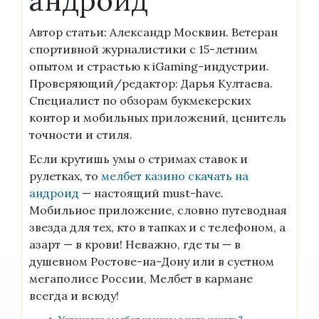
андроид
Автор статьи:
Александр Москвин
. Ветеран
спортивной журналистики с 15-летним
опытом и страстью к iGaming-индустрии.
Проверяющий/редактор:
Дарья Култаева
.
Специалист по обзорам букмекерских
контор и мобильных приложений, ценитель
точности и стиля.
Если крутишь умы о стримах ставок и
рулетках, то
мелбет казино скачать на
андроид
— настоящий must-have.
Мобильное приложение, словно путеводная
звезда для тех, кто в тапках и с телефоном, а
азарт — в крови! Неважно, где ты — в
душевном Ростове-на-Дону или в суетном
мегаполисе России, Мелбет в кармане
всегда и всюду!