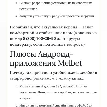
Включи разрешение установки из неизвестных
источников.
Запусти установку и радуйся простоте загрузки.
Не забывай, что актуальная версия — залог
комфортной и стабильной игры (а звонок на
номер
8 (800) 700-29-90
даст крутую
поддержку, если подцепишь вопросы).
Плюсы Андроид-
приложения Melbet
Почему так приятно и удобно иметь мелбет в
смартфоне, расскажем в жемчужинах:
Моментальный доступ 24/7 из любой точки
Ростова-на-Дону — хоть в пробке, хоть на лавочке
в парке.
Интуитивно понятный дизайн и интерфейс без