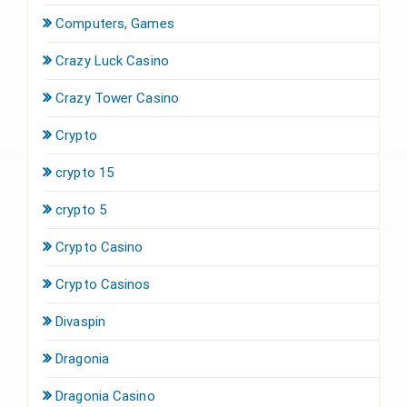
Computers, Games
Crazy Luck Casino
Crazy Tower Сasino
Crypto
crypto 15
crypto 5
Crypto Casino
Crypto Casinos
Divaspin
Dragonia
Dragonia Casino