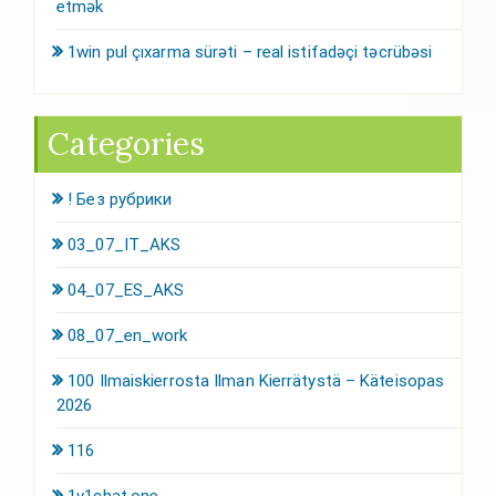
etmək
1win pul çıxarma sürəti – real istifadəçi təcrübəsi
Categories
! Без рубрики
03_07_IT_AKS
04_07_ES_AKS
08_07_en_work
100 Ilmaiskierrosta Ilman Kierrätystä – Käteisopas
2026
116
1v1chat.one