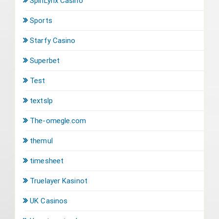
SpinLynx Casino
Sports
Starfy Casino
Superbet
Test
textslp
The-omegle.com
themul
timesheet
Truelayer Kasinot
UK Casinos