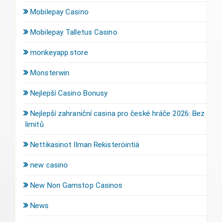
Mobilepay Casino
Mobilepay Talletus Casino
monkeyapp.store
Monsterwin
Nejlepší Casino Bonusy
Nejlepší zahraniční casina pro české hráče 2026: Bez
limitů
Nettikasinot Ilman Rekisteröintiä
new casino
New Non Gamstop Casinos
News