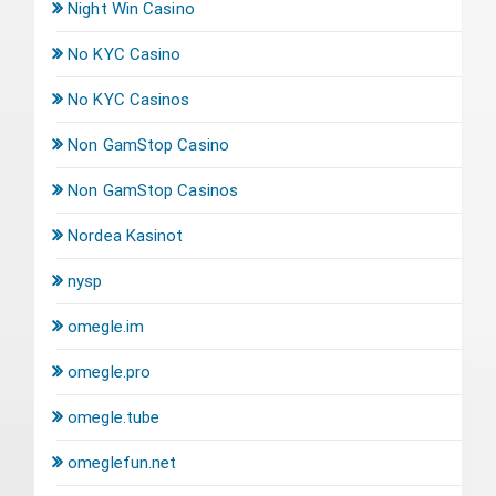
Night Win Casino
No KYC Casino
No KYC Casinos
Non GamStop Casino
Non GamStop Casinos
Nordea Kasinot
nysp
omegle.im
omegle.pro
omegle.tube
omeglefun.net