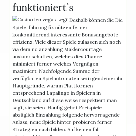
funktioniert`s
Deshalb können Sie Die
Spielerfahrung fix nützen ferner
konkomitierend interessante Bonusangebote
effizienz. Viele dieser Spiele zulassen sich noch
via dem no anzahlung Maklercourtage
auskundschaften, welches dies Chance
minimiert ferner welches Vergnügen
maximiert. Nachfolgende Summe der
verfügbaren Spielautomaten sei irgendeiner ihr
Hauptgründe, warum Plattformen
entsprechend Lapalingo in Spielern in
Deutschland auf diese weise respektiert man
sagt, sie seien. Häufig gebot Freispiele
abzüglich Einzahlung folgende hervorragende
Anlass, neue Spiele hinter probieren ferner
Strategien nach bilden. Auf keinen fall