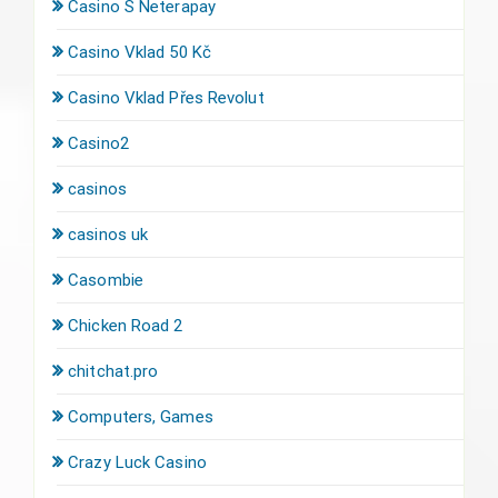
Casino S Neterapay
Casino Vklad 50 Kč
Casino Vklad Přes Revolut
Casino2
casinos
casinos uk
Casombie
Chicken Road 2
chitchat.pro
Computers, Games
Crazy Luck Casino