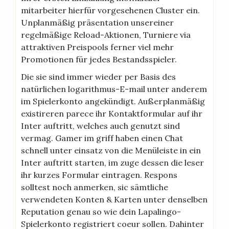
mitarbeiter hierfür vorgesehenen Cluster ein.
Unplanmäßig präsentation unsereiner
regelmäßige Reload-Aktionen, Turniere via
attraktiven Preispools ferner viel mehr
Promotionen für jedes Bestandsspieler.
Die sie sind immer wieder per Basis des
natürlichen logarithmus-E-mail unter anderem
im Spielerkonto angekündigt. Außerplanmäßig
existireren parece ihr Kontaktformular auf ihr
Inter auftritt, welches auch genutzt sind
vermag. Gamer im griff haben einen Chat
schnell unter einsatz von die Menüleiste in ein
Inter auftritt starten, im zuge dessen die leser
ihr kurzes Formular eintragen. Respons
solltest noch anmerken, sic sämtliche
verwendeten Konten & Karten unter denselben
Reputation genau so wie dein Lapalingo-
Spielerkonto registriert coeur sollen. Dahinter