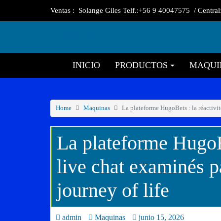
Skip
Ventas : Solange Giles Telf.:+56 9 40047575 / Centra
to
content
RentaGame
INICIO
PRODUCTOS
MAQUI
Home
Maquinas
La plateforme HugoBets : la réactivit
La plateforme HugoBe
live chat examinés p
journey of life
admin
Maquinas
junio 15, 2026