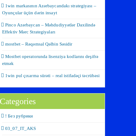
1win markasının Azərbaycandakı strategiyası –
Oyunçular üçün dərin insayt
Pinco Azərbaycan – Məhdudiyyətlər Daxilində
Effektiv Mərc Strategiyaları
mostbet – Rəqəmsal Qəlbin Səsidir
Mostbet operatorunda lisenziya kodlarını deşifrə
etmək
1win pul çıxarma sürəti – real istifadəçi təcrübəsi
Categories
! Без рубрики
03_07_IT_AKS