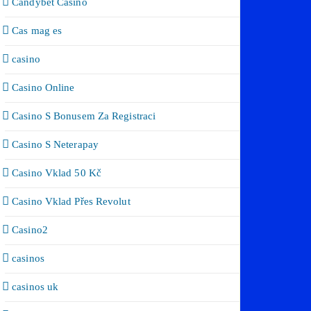
Candybet Casino
Cas mag es
casino
Casino Online
Casino S Bonusem Za Registraci
Casino S Neterapay
Casino Vklad 50 Kč
Casino Vklad Přes Revolut
Casino2
casinos
casinos uk