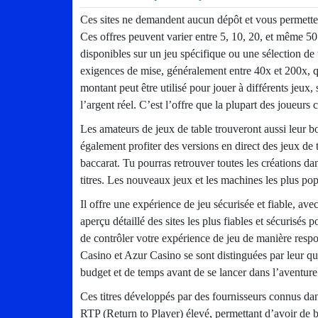
Ces sites ne demandent aucun dépôt et vous permetten
Ces offres peuvent varier entre 5, 10, 20, et même 5
disponibles sur un jeu spécifique ou une sélection de t
exigences de mise, généralement entre 40x et 200x, q
montant peut être utilisé pour jouer à différents jeux,
l’argent réel. C’est l’offre que la plupart des joueurs
Les amateurs de jeux de table trouveront aussi leur b
également profiter des versions en direct des jeux de t
baccarat. Tu pourras retrouver toutes les créations d
titres. Les nouveaux jeux et les machines les plus pop
Il offre une expérience de jeu sécurisée et fiable, ave
aperçu détaillé des sites les plus fiables et sécurisé
de contrôler votre expérience de jeu de manière resp
Casino et Azur Casino se sont distinguées par leur quali
budget et de temps avant de se lancer dans l’aventure
Ces titres développés par des fournisseurs connus dan
RTP (Return to Player) élevé, permettant d’avoir d