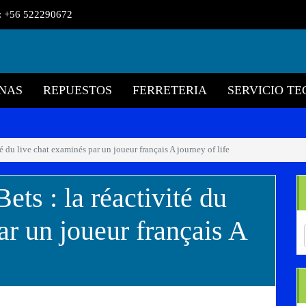
l: +56 522290672
NAS
REPUESTOS
FERRETERIA
SERVICIO TE
é du live chat examinés par un joueur français A journey of life
ts : la réactivité du
ar un joueur français A