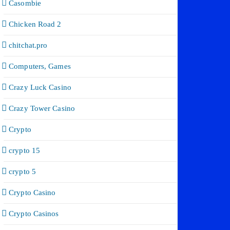
Casombie
Chicken Road 2
chitchat.pro
Computers, Games
Crazy Luck Casino
Crazy Tower Сasino
Crypto
crypto 15
crypto 5
Crypto Casino
Crypto Casinos