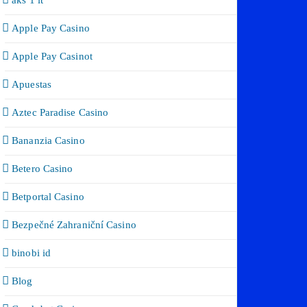
aks 1 it
Apple Pay Casino
Apple Pay Casinot
Apuestas
Aztec Paradise Casino
Bananzia Casino
Betero Casino
Betportal Casino
Bezpečné Zahraniční Casino
binobi id
Blog