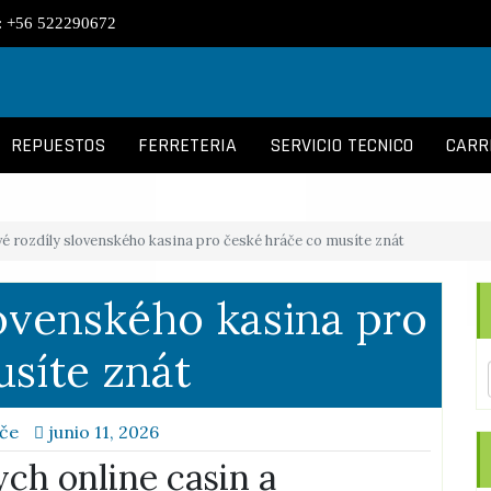
l: +56 522290672
REPUESTOS
FERRETERIA
SERVICIO TECNICO
CARR
vé rozdíly slovenského kasina pro české hráče co musíte znát
lovenského kasina pro
síte znát
áče
junio 11, 2026
ch online casin a