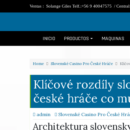
Skip
Ventas : Solange Giles Telf.:+56 9 40047575 / Centra
to
content
RentaGame
INICIO
PRODUCTOS
MAQUINAS
Home
Slovenské Casino Pro České Hráče
Klíčo
Klíčové rozdíly s
české hráče co mu
admin
Slovenské Casino Pro České Hr
Architektura slovensky