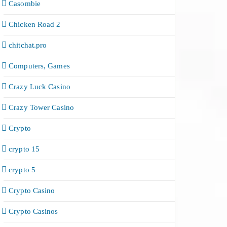
Casombie
Chicken Road 2
chitchat.pro
Computers, Games
Crazy Luck Casino
Crazy Tower Сasino
Crypto
crypto 15
crypto 5
Crypto Casino
Crypto Casinos