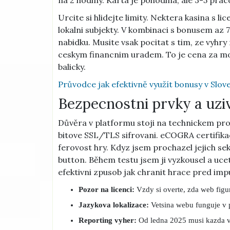
na 2 hodiny. Karta je pohodlna, ale 3-5 pra
Urcite si hlidejte limity. Nektera kasina s 
lokalni subjekty. V kombinaci s bonusem az 
nabidku. Musite vsak pocitat s tim, ze vyhry
ceskym financnim uradem. To je cena za moz
balicky.
Průvodce jak efektivně využít bonusy v Slo
Bezpecnostni prvky a uzi
Důvěra v platformu stoji na technickem pro
bitove SSL/TLS sifrovani. eCOGRA certifik
ferovost hry. Kdyz jsem prochazel jejich s
button. Během testu jsem ji vyzkousel a uce
efektivni zpusob jak chranit hrace pred im
Pozor na licenci:
Vzdy si overte, zda web fig
Jazykova lokalizace:
Vetsina webu funguje v p
Reporting vyher:
Od ledna 2025 musi kazda vy