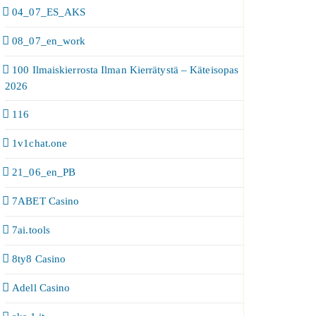
04_07_ES_AKS
08_07_en_work
100 Ilmaiskierrosta Ilman Kierrätystä – Käteisopas
2026
116
1v1chat.one
21_06_en_PB
7ABET Casino
7ai.tools
8ty8 Casino
Adell Casino