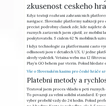
zkusenost ceskeho hr
Kdyz testuji rozhrani zahranicnich platfore
navigace. Slovenske platformy nabizeji pro 
precist podrobny clanek zde, kde najdete de
ruznych zarizenich jsem zjistil, ze mobilni 
poskytovatelu. S cislem 62 % mobilnich uziv
I kdyz technologie za platformami casto vyu
odlisnosti jsou v detailech UX. U jedne plat
skvely vysledek. Vetsina webu ma 12 filtrov
Play’n GO behem par vterin. Pokud hledate e
Vše o Slovenském kasinu pro české hráče s
Platebni metody a rychlos
Testoval jsem proces vkladu u peti ruznych 
To povazuji za velmi solidni standard. E-pen
vyber probehl vzdy do 24 hodin. Pokud pref