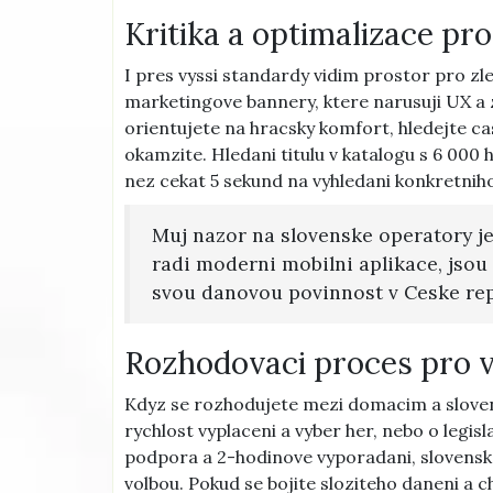
Kritika a optimalizace pr
I pres vyssi standardy vidim prostor pro zle
marketingove bannery, ktere narusuji UX a 
orientujete na hracsky komfort, hledejte c
okamzite. Hledani titulu v katalogu s 6 000 
nez cekat 5 sekund na vyhledani konkretnih
Muj nazor na slovenske operatory je
radi moderni mobilni aplikace, jsou
svou danovou povinnost v Ceske rep
Rozhodovaci proces pro 
Kdyz se rozhodujete mezi domacim a sloven
rychlost vyplaceni a vyber her, nebo o legi
podpora a 2-hodinove vyporadani, slovenska
volbou. Pokud se bojite sloziteho daneni a