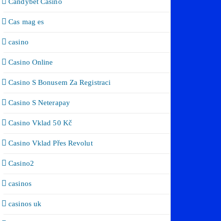
Candybet Casino
Cas mag es
casino
Casino Online
Casino S Bonusem Za Registraci
Casino S Neterapay
Casino Vklad 50 Kč
Casino Vklad Přes Revolut
Casino2
casinos
casinos uk