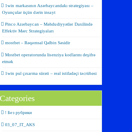
1win markasının Azərbaycandakı strategiyası –
Oyunçular üçün dərin insayt
Pinco Azərbaycan – Məhdudiyyətlər Daxilində
Effektiv Mərc Strategiyaları
mostbet – Rəqəmsal Qəlbin Səsidir
Mostbet operatorunda lisenziya kodlarını deşifrə
etmək
1win pul çıxarma sürəti – real istifadəçi təcrübəsi
Categories
! Без рубрики
03_07_IT_AKS