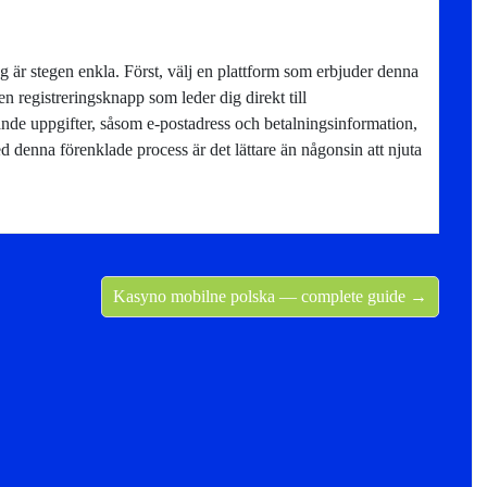
ng är stegen enkla. Först, välj en plattform som erbjuder denna
en registreringsknapp som leder dig direkt till
nde uppgifter, såsom e-postadress och betalningsinformation,
d denna förenklade process är det lättare än någonsin att njuta
Kasyno mobilne polska — complete guide →