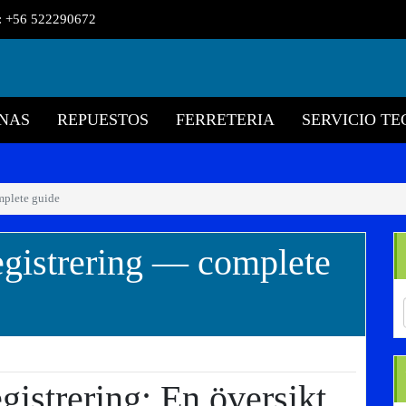
l: +56 522290672
NAS
REPUESTOS
FERRETERIA
SERVICIO TE
mplete guide
gistrering — complete
istrering: En översikt