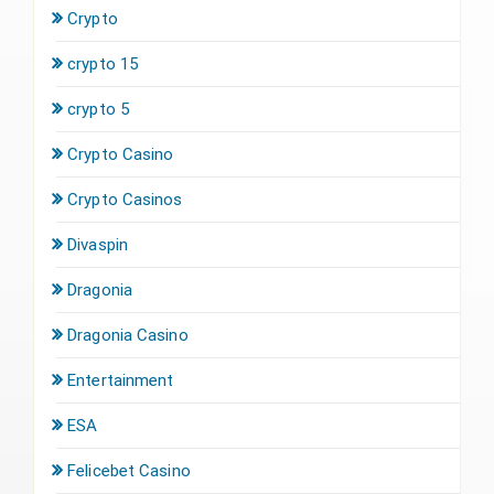
Crypto
crypto 15
crypto 5
Crypto Casino
Crypto Casinos
Divaspin
Dragonia
Dragonia Casino
Entertainment
ESA
Felicebet Casino