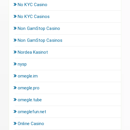
No KYC Casino
No KYC Casinos
Non GamStop Casino
Non GamStop Casinos
Nordea Kasinot
nysp
omegle.im
omegle.pro
omegle.tube
omeglefun.net
Online Casino