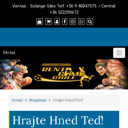
Skip
Ventas : Solange Giles Telf.:+56 9 40047575 / Central:
to
+56 522290672
content
RentaGame
Menu
Home
Maquinas
Hrajte Hned Teď!
Hrajte Hned Teď!