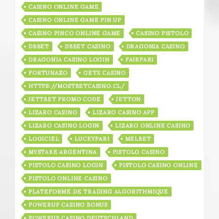
CASINO ONLINE GAME
CASINO ONLINE GAME PIN UP
CASINO PINCO ONLINE GAME
CASINO PISTOLO
DBBET
DBBET CASINO
DRAGONIA CASINO
DRAGONIA CASINO LOGIN
FAIRPARI
FORTUNAZO
GETX CASINO
HTTPS://MOSTBETCASINO.CL/
JETTBET PROMO CODE
JETTON
LIZARO CASINO
LIZARO CASINO APP
LIZARO CASINO LOGIN
LIZARO ONLINE CASINO
LOGICIEL
LUCKYPARI
MELBET
MYSTAKE ARGENTINA
PISTOLO CASINO
PISTOLO CASINO LOGIN
PISTOLO CASINO ONLINE
PISTOLO ONLINE CASINO
PLATEFORME DE TRADING ALGORITHMIQUE
POWERUP CASINO BONUS
POWERUP CASINO DEUTSCHLAND