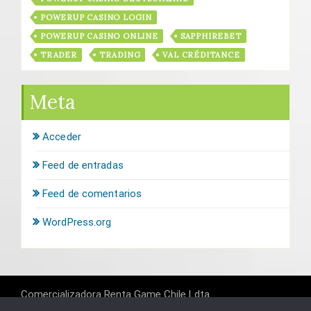
POWERUP CASINO LOGIN
POWERUP CASINO ONLINE
SAPPHIREBET
TRADER
TRADING
VAL CRÉDITANCE
Meta
Acceder
Feed de entradas
Feed de comentarios
WordPress.org
Comercializadora Renta Game Chile Ldta.
RUT: 76.164.601-K