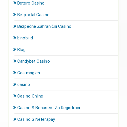
Betero Casino
Betportal Casino
Bezpečné Zahraniční Casino
binobi id
Blog
Candybet Casino
Cas mag es
casino
Casino Online
Casino S Bonusem Za Registraci
Casino S Neterapay