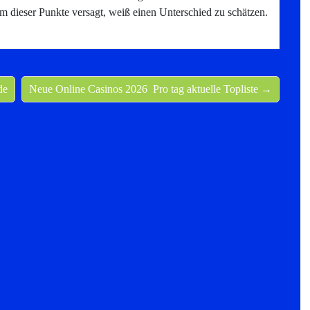
rem dieser Punkte versagt, weiß einen Unterschied zu schätzen.
de
Neue Online Casinos 2026 ️ Pro tag aktuelle Topliste →