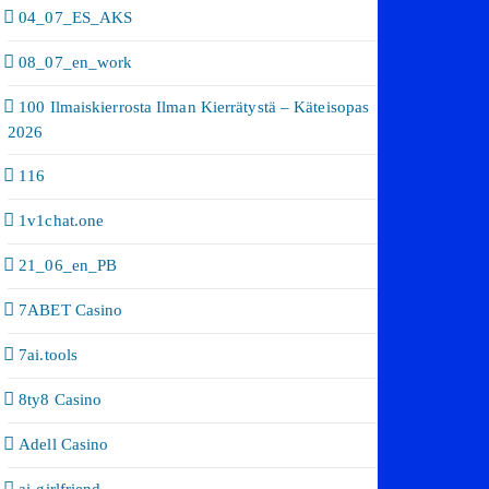
04_07_ES_AKS
08_07_en_work
100 Ilmaiskierrosta Ilman Kierrätystä – Käteisopas
2026
116
1v1chat.one
21_06_en_PB
7ABET Casino
7ai.tools
8ty8 Casino
Adell Casino