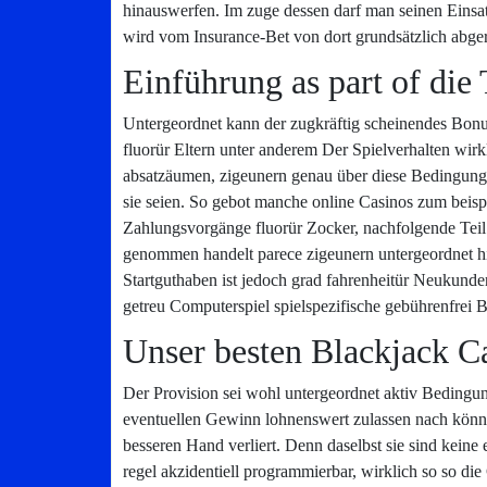
hinauswerfen. Im zuge dessen darf man seinen Einsatz
wird vom Insurance-Bet von dort grundsätzlich abger
Einführung as part of die 
Untergeordnet kann der zugkräftig scheinendes Bonu
fluorür Eltern unter anderem Der Spielverhalten wirkl
absatzäumen, zigeunern genau über diese Bedingunge
sie seien. So gebot manche online Casinos zum beis
Zahlungsvorgänge fluorür Zocker, nachfolgende Teil 
genommen handelt parece zigeunern untergeordnet h
Startguthaben ist jedoch grad fahrenheitür Neukunde
getreu Computerspiel spielspezifische gebührenfrei 
Unser besten Blackjack C
Der Provision sei wohl untergeordnet aktiv Bedingu
eventuellen Gewinn lohnenswert zulassen nach können
besseren Hand verliert. Denn daselbst sie sind kein
regel akzidentiell programmierbar, wirklich so so di