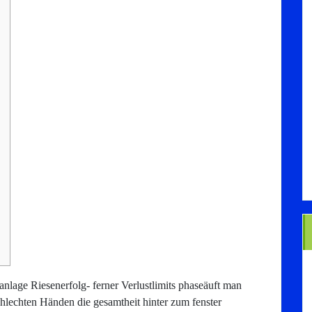
anlage Riesenerfolg- ferner Verlustlimits phaseäuft man
hlechten Händen die gesamtheit hinter zum fenster