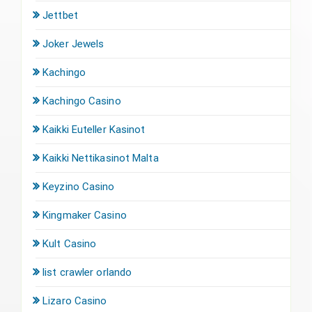
Jettbet
Joker Jewels
Kachingo
Kachingo Casino
Kaikki Euteller Kasinot
Kaikki Nettikasinot Malta
Keyzino Casino
Kingmaker Casino
Kult Casino
list crawler orlando
Lizaro Casino