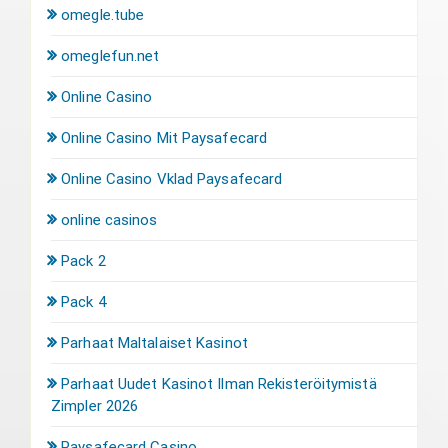
omegle.tube
omeglefun.net
Online Casino
Online Casino Mit Paysafecard
Online Casino Vklad Paysafecard
online casinos
Pack 2
Pack 4
Parhaat Maltalaiset Kasinot
Parhaat Uudet Kasinot Ilman Rekisteröitymistä
Zimpler 2026
Paysafecard Casino