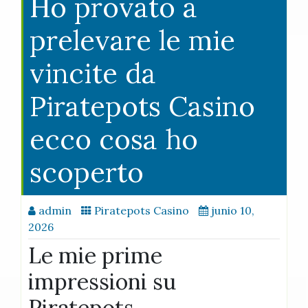
Ho provato a
prelevare le mie
vincite da
Piratepots Casino
ecco cosa ho
scoperto
admin
Piratepots Casino
junio 10,
2026
Le mie prime
impressioni su
Piratepots