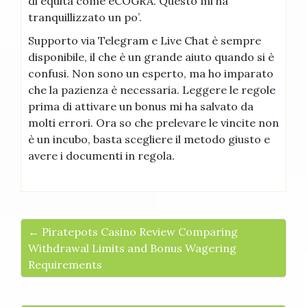
di equità come eCOGRA. Questo mi ha
tranquillizzato un po’.
Supporto via Telegram e Live Chat è sempre
disponibile, il che è un grande aiuto quando si è
confusi. Non sono un esperto, ma ho imparato
che la pazienza è necessaria. Leggere le regole
prima di attivare un bonus mi ha salvato da
molti errori. Ora so che prelevare le vincite non
è un incubo, basta scegliere il metodo giusto e
avere i documenti in regola.
← Piratepots Casino Review Comparing
Withdrawal Limits and Bonus Wagering
Requirements