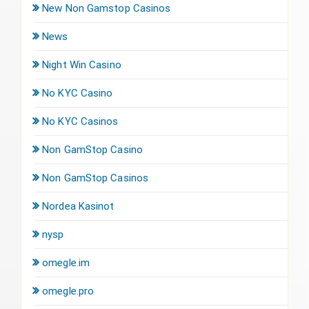
New Non Gamstop Casinos
News
Night Win Casino
No KYC Casino
No KYC Casinos
Non GamStop Casino
Non GamStop Casinos
Nordea Kasinot
nysp
omegle.im
omegle.pro