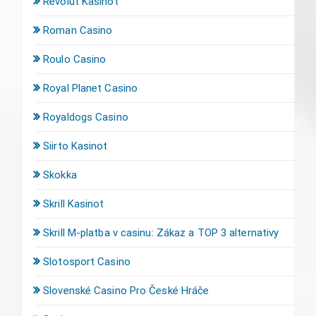
Revolut Kasinot
Roman Casino
Roulo Casino
Royal Planet Casino
Royaldogs Casino
Siirto Kasinot
Skokka
Skrill Kasinot
Skrill M-platba v casinu: Zákaz a TOP 3 alternativy
Slotosport Casino
Slovenské Casino Pro České Hráče