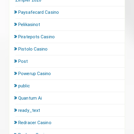
Paysafecard Casino
Pelikasinot
Piratepots Casino
Pistolo Casino
Post
Powerup Casino
public
Quantum Ai
ready_text
Redracer Casino