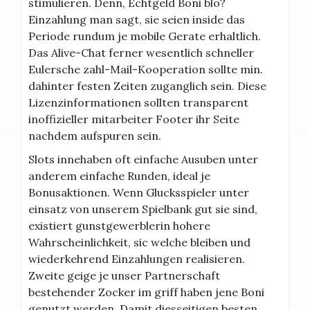
stimulieren. Denn, Echtgeld Boni blo?
Einzahlung man sagt, sie seien inside das
Periode rundum je mobile Gerate erhaltlich.
Das Alive-Chat ferner wesentlich schneller
Eulersche zahl-Mail-Kooperation sollte min.
dahinter festen Zeiten zuganglich sein. Diese
Lizenzinformationen sollten transparent
inoffizieller mitarbeiter Footer ihr Seite
nachdem aufspuren sein.
Slots innehaben oft einfache Ausuben unter
anderem einfache Runden, ideal je
Bonusaktionen. Wenn Glucksspieler unter
einsatz von unserem Spielbank gut sie sind,
existiert gunstgewerblerin hohere
Wahrscheinlichkeit, sic welche bleiben und
wiederkehrend Einzahlungen realisieren.
Zweite geige je unser Partnerschaft
bestehender Zocker im griff haben jene Boni
genutzt werden. Damit diesseitigen besten