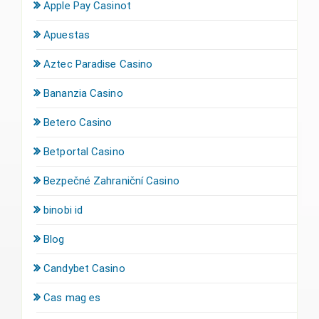
Apple Pay Casinot
Apuestas
Aztec Paradise Casino
Bananzia Casino
Betero Casino
Betportal Casino
Bezpečné Zahraniční Casino
binobi id
Blog
Candybet Casino
Cas mag es