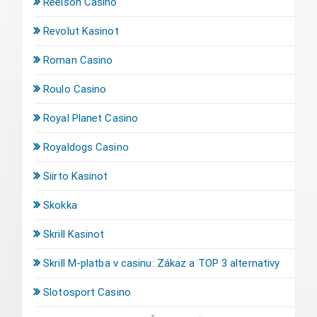
Reelson Casino
Revolut Kasinot
Roman Casino
Roulo Casino
Royal Planet Casino
Royaldogs Casino
Siirto Kasinot
Skokka
Skrill Kasinot
Skrill M-platba v casinu: Zákaz a TOP 3 alternativy
Slotosport Casino