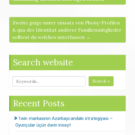
Zweite geige unter einsatz von Phony-Profilen
& qua der Identitat anderer Familienmitglieder
solltest du welches unterlassen →
Search website
Search »
Recent Posts
1win markasının Azərbaycandakı strategiyası –
Oyunçular üçün dərin insayt