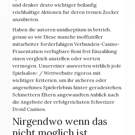
und denker desto wichtiger beilaufig
reichhaltige Aktionen fur deren treuen Zocker
anzubieten.
Haben die autoren unnilseptium in betrieb,
genau so wie Diese manche inoffizieller
mitarbeiter forderfahigen Verbunden-Casino-
Prasentation verfugbare Boni frei Einzahlung
einen vergleich anstellen oder werten
vermogen. Unsereiner auswerten wirklich jede
Spielsalon- / Wettwebsite rigoros mit
wichtiger Kriterien, um ihr sicheres oder
angenehmes Spielerlebnis hinter geradestehen.
Schmettern Eltern angewandten Anblick nach
die Angebote der erfolgreichsten Schweizer
Droid Casinos.
Nirgendwo wenn das
nicht moglich ist