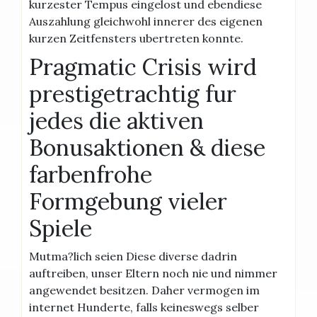
kurzester Tempus eingelost und ebendiese
Auszahlung gleichwohl innerer des eigenen
kurzen Zeitfensters ubertreten konnte.
Pragmatic Crisis wird
prestigetrachtig fur
jedes die aktiven
Bonusaktionen & diese
farbenfrohe
Formgebung vieler
Spiele
Mutma?lich seien Diese diverse dadrin
auftreiben, unser Eltern noch nie und nimmer
angewendet besitzen. Daher vermogen im
internet Hunderte, falls keineswegs selber