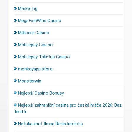
Marketing
MegaFishWins Casino
Millioner Casino
Mobilepay Casino
Mobilepay Talletus Casino
monkeyapp.store
Monsterwin
Nejlepší Casino Bonusy
Nejlepší zahraniční casina pro české hráče 2026: Bez
limitů
Nettikasinot Ilman Rekisteröintiä