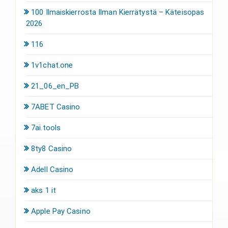
100 Ilmaiskierrosta Ilman Kierrätystä – Käteisopas
2026
116
1v1chat.one
21_06_en_PB
7ABET Casino
7ai.tools
8ty8 Casino
Adell Casino
aks 1 it
Apple Pay Casino