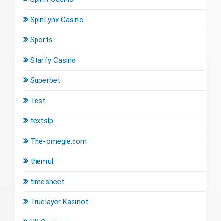
SpinLynx Casino
Sports
Starfy Casino
Superbet
Test
textslp
The-omegle.com
themul
timesheet
Truelayer Kasinot