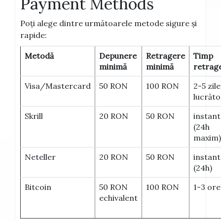
Payment Methods
Poți alege dintre următoarele metode sigure și
rapide:
Metodă
Depunere
Retragere
Timp
minimă
minimă
retrag
Visa/Mastercard
50 RON
100 RON
2-5 zile
lucrăt
Skrill
20 RON
50 RON
instant
(24h
maxim)
Neteller
20 RON
50 RON
instant
(24h)
Bitcoin
50 RON
100 RON
1-3 ore
echivalent