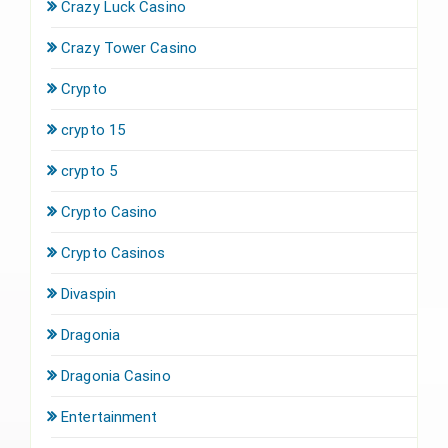
Crazy Luck Casino
Crazy Tower Сasino
Crypto
crypto 15
crypto 5
Crypto Casino
Crypto Casinos
Divaspin
Dragonia
Dragonia Casino
Entertainment