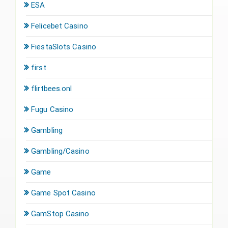
ESA
Felicebet Casino
FiestaSlots Casino
first
flirtbees.onl
Fugu Casino
Gambling
Gambling/Casino
Game
Game Spot Casino
GamStop Casino