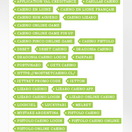
APPLICATION VAL CRÉDITANCE
CASILLAS CASINO
CASINO EN LIGNE
CASINO EN LIGNE FRANÇAIS
CASINO KUN AGUERO
CASINO LIZARO
CASINO ONLINE GAME
CASINO ONLINE GAME PIN UP
CASINO PINCO ONLINE GAME
CASINO PISTOLO
DBBET
DBBET CASINO
DRAGONIA CASINO
DRAGONIA CASINO LOGIN
FAIRPARI
FORTUNAZO
GETX CASINO
HTTPS://MOSTBETCASINO.CL/
JETTBET PROMO CODE
JETTON
LIZARO CASINO
LIZARO CASINO APP
LIZARO CASINO LOGIN
LIZARO ONLINE CASINO
LOGICIEL
LUCKYPARI
MELBET
MYSTAKE ARGENTINA
PISTOLO CASINO
PISTOLO CASINO LOGIN
PISTOLO CASINO ONLINE
PISTOLO ONLINE CASINO