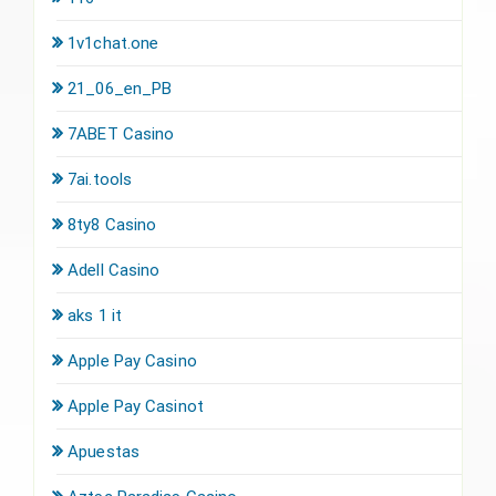
1v1chat.one
21_06_en_PB
7ABET Casino
7ai.tools
8ty8 Casino
Adell Casino
aks 1 it
Apple Pay Casino
Apple Pay Casinot
Apuestas