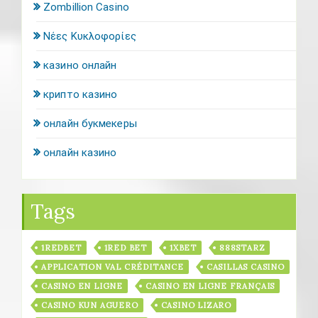
Zombillion Casino
Νέες Κυκλοφορίες
казино онлайн
крипто казино
онлайн букмекеры
онлайн казино
Tags
1REDBET
1RED BET
1XBET
888STARZ
APPLICATION VAL CRÉDITANCE
CASILLAS CASINO
CASINO EN LIGNE
CASINO EN LIGNE FRANÇAIS
CASINO KUN AGUERO
CASINO LIZARO