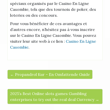
spéciaux organisés par le Casino En Ligne
Casombie, tels que des tournois de poker, des
loteries ou des concours.
Pour vous bénéficier de ces avantages et
d’autres encore, n’hésitez pas à vous inscrire
sur le Casino En Ligne Casombie. Vous pouvez
visiter leur site web à ce lien :
Casino En Ligne
Casombie
.
← Propandrol Kur – En Omfattende Guide
2025’s Best Online slots games Gambling
enterprises to try out the real deal Currency →