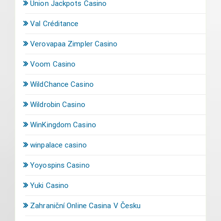
Union Jackpots Casino
Val Créditance
Verovapaa Zimpler Casino
Voom Casino
WildChance Casino
Wildrobin Casino
WinKingdom Casino
winpalace casino
Yoyospins Casino
Yuki Casino
Zahraniční Online Casina V Česku