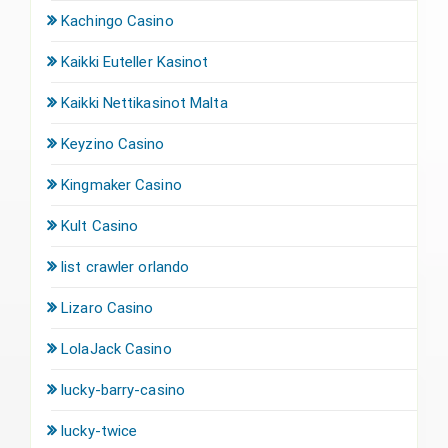
Kachingo Casino
Kaikki Euteller Kasinot
Kaikki Nettikasinot Malta
Keyzino Casino
Kingmaker Casino
Kult Casino
list crawler orlando
Lizaro Casino
LolaJack Casino
lucky-barry-casino
lucky-twice