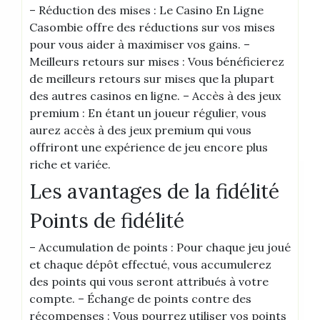
– Réduction des mises : Le Casino En Ligne
Casombie offre des réductions sur vos mises
pour vous aider à maximiser vos gains. –
Meilleurs retours sur mises : Vous bénéficierez
de meilleurs retours sur mises que la plupart
des autres casinos en ligne. – Accès à des jeux
premium : En étant un joueur régulier, vous
aurez accès à des jeux premium qui vous
offriront une expérience de jeu encore plus
riche et variée.
Les avantages de la fidélité
Points de fidélité
– Accumulation de points : Pour chaque jeu joué
et chaque dépôt effectué, vous accumulerez
des points qui vous seront attribués à votre
compte. – Échange de points contre des
récompenses : Vous pourrez utiliser vos points