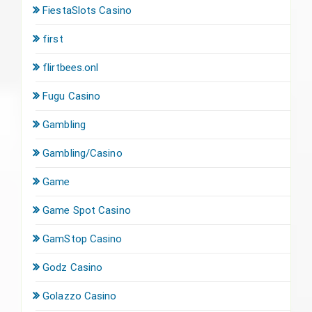
FiestaSlots Casino
first
flirtbees.onl
Fugu Casino
Gambling
Gambling/Casino
Game
Game Spot Casino
GamStop Casino
Godz Casino
Golazzo Casino