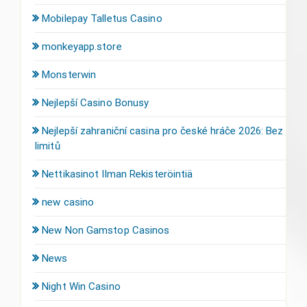
Mobilepay Talletus Casino
monkeyapp.store
Monsterwin
Nejlepší Casino Bonusy
Nejlepší zahraniční casina pro české hráče 2026: Bez
limitů
Nettikasinot Ilman Rekisteröintiä
new casino
New Non Gamstop Casinos
News
Night Win Casino