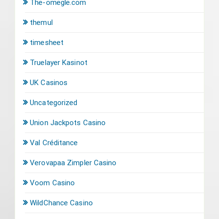
The-omegle.com
themul
timesheet
Truelayer Kasinot
UK Casinos
Uncategorized
Union Jackpots Casino
Val Créditance
Verovapaa Zimpler Casino
Voom Casino
WildChance Casino