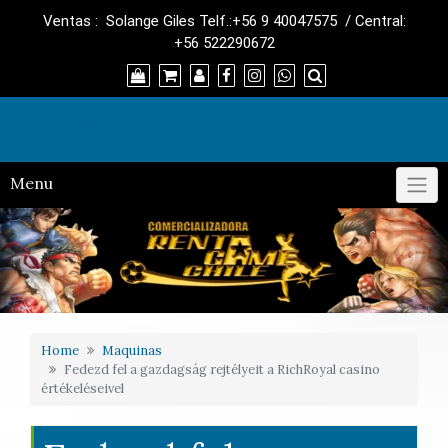
Skip
Ventas : Solange Giles Telf.:+56 9 40047575 / Central:
to
+56 522290672
content
RentaGame
Menu
Home
Maquinas
Fedezd fel a gazdagság rejtélyeit a RichRoyal casino
értékeléseivel