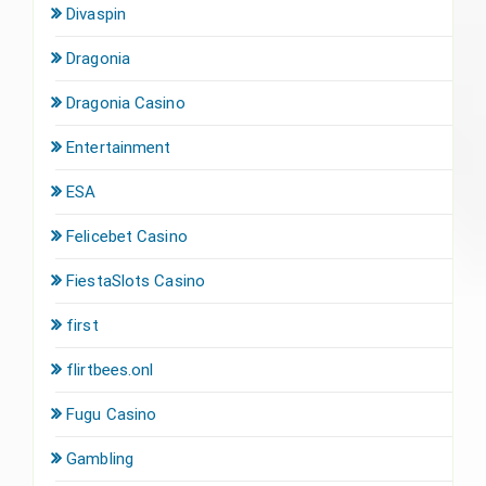
Divaspin
Dragonia
Dragonia Casino
Entertainment
ESA
Felicebet Casino
FiestaSlots Casino
first
flirtbees.onl
Fugu Casino
Gambling