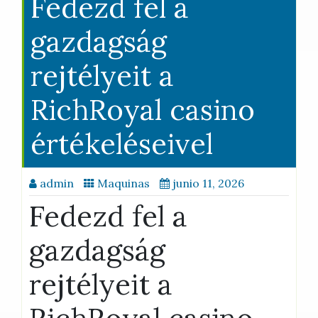
Fedezd fel a
gazdagság
rejtélyeit a
RichRoyal casino
értékeléseivel
admin
Maquinas
junio 11, 2026
Fedezd fel a
gazdagság
rejtélyeit a