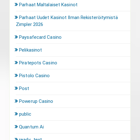
Parhaat Maltalaiset Kasinot
Parhaat Uudet Kasinot Ilman Rekisteröitymistä
Zimpler 2026
Paysafecard Casino
Pelikasinot
Piratepots Casino
Pistolo Casino
Post
Powerup Casino
public
Quantum Ai
ready_text