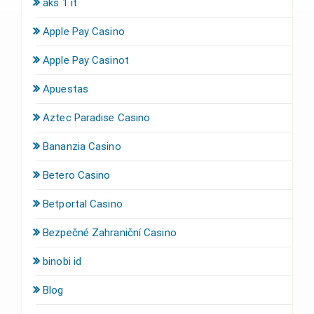
aks 1 it
Apple Pay Casino
Apple Pay Casinot
Apuestas
Aztec Paradise Casino
Bananzia Casino
Betero Casino
Betportal Casino
Bezpečné Zahraniční Casino
binobi id
Blog