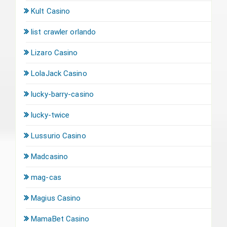
Kult Casino
list crawler orlando
Lizaro Casino
LolaJack Casino
lucky-barry-casino
lucky-twice
Lussurio Casino
Madcasino
mag-cas
Magius Casino
MamaBet Casino