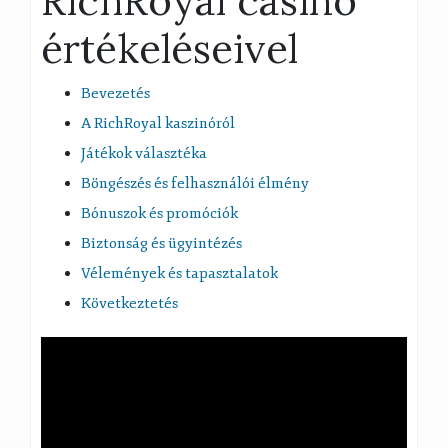
RichRoyal casino
értékeléseivel
Bevezetés
A RichRoyal kaszinóról
Játékok választéka
Böngészés és felhasználói élmény
Bónuszok és promóciók
Biztonság és ügyintézés
Vélemények és tapasztalatok
Következtetés