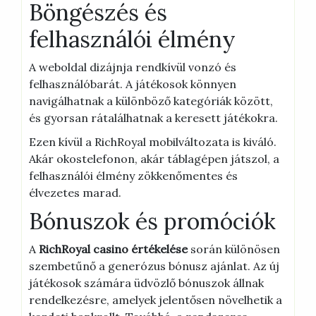
Böngészés és
felhasználói élmény
A weboldal dizájnja rendkívül vonzó és
felhasználóbarát. A játékosok könnyen
navigálhatnak a különböző kategóriák között,
és gyorsan rátalálhatnak a keresett játékokra.
Ezen kívül a RichRoyal mobilváltozata is kiváló.
Akár okostelefonon, akár táblagépen játszol, a
felhasználói élmény zökkenőmentes és
élvezetes marad.
Bónuszok és promóciók
A
RichRoyal casino értékelése
során különösen
szembetűnő a generózus bónusz ajánlat. Az új
játékosok számára üdvözlő bónuszok állnak
rendelkezésre, amelyek jelentősen növelhetik a