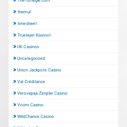
The-omegle.com
themul
timesheet
Truelayer Kasinot
UK Casinos
Uncategorized
Union Jackpots Casino
Val Créditance
Verovapaa Zimpler Casino
Voom Casino
WildChance Casino