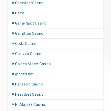
Gambling/Casino
Game
Game Spot Casino
GamStop Casino
Godz Casino
Golazzo Casino
Golden Mister Casino
gtbetfr net
Hahaspin Casino
HeavyBet Casino
HitMate88 Casino