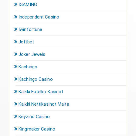
IGAMING
Independent Casino
Iwinfortune
Jettbet
Joker Jewels
Kachingo
Kachingo Casino
Kaikki Euteller Kasinot
Kaikki Nettikasinot Malta
Keyzino Casino
Kingmaker Casino