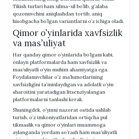
Tikish turlari ham xilma-xil bo’lib, g’alaba
qozonuvchini aniqlashdan tortib, aniq
hisobgacha bo’lgan variantlarni o’z ichiga oladi.
Qimor o’yinlarida xavfsizlik
va mas’uliyat
Har qanday qimor o’yinlarida bo’lgani kabi,
onlayn platformalarda ham xavfsizlik va
mas’uliyatli o’yin muhim ahamiyatga ega.
Foydalanuvchilar o’z ma’lumotlarining
xavfsizligini ta’minlaydigan va adolatli o’yin
sharoitini yaratadigan litsenziyalangan
platformalarni tanlashi kerak.
Shuningdek, o’yinni nazorat ostida ushlab
turish, o’z imkoniyatlaridan ortiqcha pul
tikmaslik va qimor o’yinlari muammoga
aylanganda yordam so’rash ham mas’uliyatli