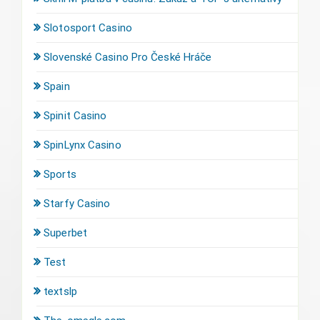
Slotosport Casino
Slovenské Casino Pro České Hráče
Spain
Spinit Casino
SpinLynx Casino
Sports
Starfy Casino
Superbet
Test
textslp