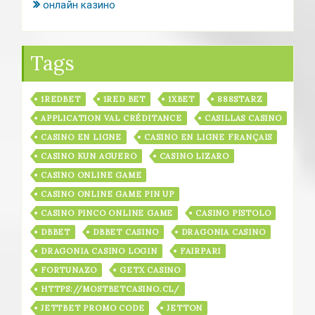
онлайн казино
Tags
1REDBET
1RED BET
1XBET
888STARZ
APPLICATION VAL CRÉDITANCE
CASILLAS CASINO
CASINO EN LIGNE
CASINO EN LIGNE FRANÇAIS
CASINO KUN AGUERO
CASINO LIZARO
CASINO ONLINE GAME
CASINO ONLINE GAME PIN UP
CASINO PINCO ONLINE GAME
CASINO PISTOLO
DBBET
DBBET CASINO
DRAGONIA CASINO
DRAGONIA CASINO LOGIN
FAIRPARI
FORTUNAZO
GETX CASINO
HTTPS://MOSTBETCASINO.CL/
JETTBET PROMO CODE
JETTON