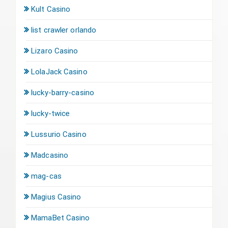
Kult Casino
list crawler orlando
Lizaro Casino
LolaJack Casino
lucky-barry-casino
lucky-twice
Lussurio Casino
Madcasino
mag-cas
Magius Casino
MamaBet Casino