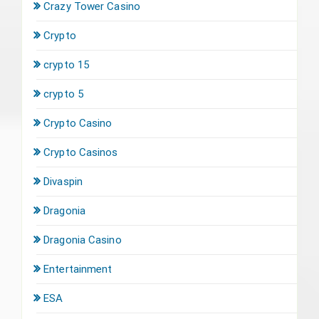
Crazy Tower Сasino
Crypto
crypto 15
crypto 5
Crypto Casino
Crypto Casinos
Divaspin
Dragonia
Dragonia Casino
Entertainment
ESA