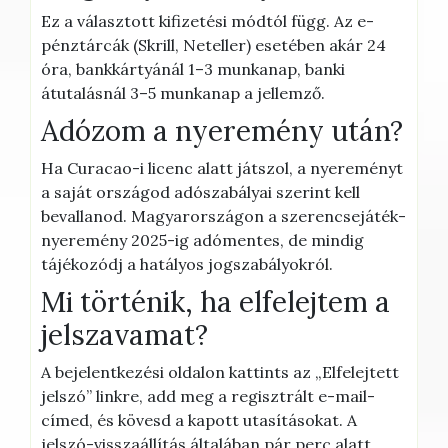
Ez a választott kifizetési módtól függ. Az e-
pénztárcák (Skrill, Neteller) esetében akár 24
óra, bankkártyánál 1–3 munkanap, banki
átutalásnál 3–5 munkanap a jellemző.
Adózom a nyeremény után?
Ha Curacao-i licenc alatt játszol, a nyereményt
a saját országod adószabályai szerint kell
bevallanod. Magyarországon a szerencsejáték-
nyeremény 2025-ig adómentes, de mindig
tájékozódj a hatályos jogszabályokról.
Mi történik, ha elfelejtem a
jelszavamat?
A bejelentkezési oldalon kattints az „Elfelejtett
jelszó” linkre, add meg a regisztrált e-mail-
címed, és kövesd a kapott utasításokat. A
jelszó-visszaállítás általában pár perc alatt