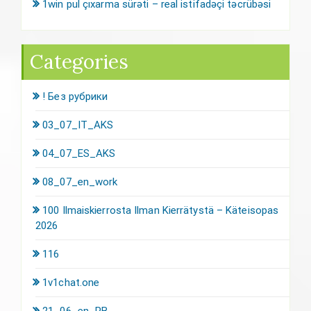
1win pul çıxarma sürəti – real istifadəçi təcrübəsi
Categories
! Без рубрики
03_07_IT_AKS
04_07_ES_AKS
08_07_en_work
100 Ilmaiskierrosta Ilman Kierrätystä – Käteisopas
2026
116
1v1chat.one
21_06_en_PB