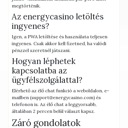
megtörténik.
Az energycasino letöltés
ingyenes?
Igen, a PWA letöltése és használata teljesen
ingyenes. Csak akkor kell fizetned, ha valódi
pénzzel szeretnél játszani.
Hogyan léphetek
kapcsolatba az
ügyfélszolgálattal?
Elérhető az élő chat funkció a weboldalon, e-
mailben (support@energycasino.com) és
telefonon is. Az élő chat a leggyorsabb,
általában 2 percen belül választ kapsz.
Záró gondolatok