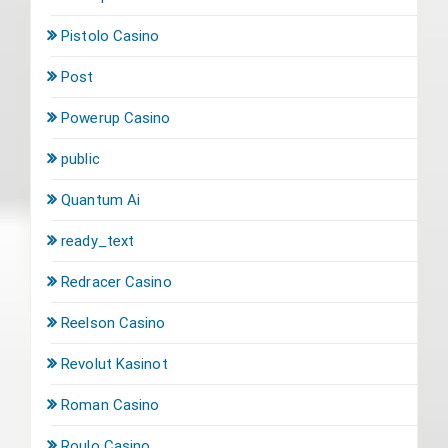
Pistolo Casino
Post
Powerup Casino
public
Quantum Ai
ready_text
Redracer Casino
Reelson Casino
Revolut Kasinot
Roman Casino
Roulo Casino