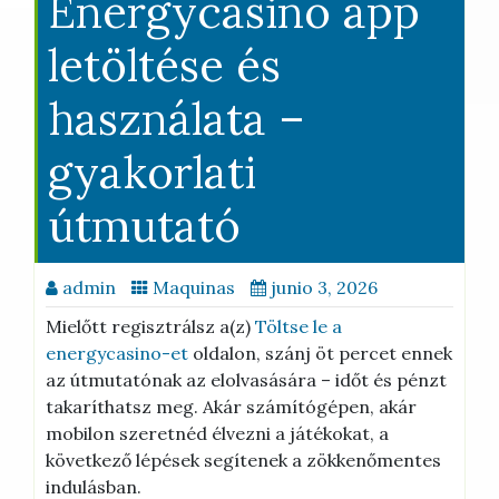
Energycasino app
letöltése és
használata –
gyakorlati
útmutató
admin
Maquinas
junio 3, 2026
Mielőtt regisztrálsz a(z)
Töltse le a
energycasino-et
oldalon, szánj öt percet ennek
az útmutatónak az elolvasására – időt és pénzt
takaríthatsz meg. Akár számítógépen, akár
mobilon szeretnéd élvezni a játékokat, a
következő lépések segítenek a zökkenőmentes
indulásban.