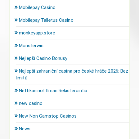
Mobilepay Casino
Mobilepay Talletus Casino
monkeyapp.store
Monsterwin
Nejlepší Casino Bonusy
Nejlepší zahraniční casina pro české hráče 2026: Bez
limitů
Nettikasinot Ilman Rekisteröintiä
new casino
New Non Gamstop Casinos
News