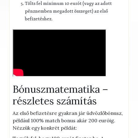
Tölts fel minimum 10 eurót (vagy az adott
pénznemben megadott összeget) az első
befizetéshez.
Bónuszmatematika –
részletes számítás
Az első befizetésre gyakran jár üdvözlőbónusz,
például 100% match bonus akár 200 euróig.
Nézzük egy konkrét példát: