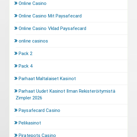
Online Casino
Online Casino Mit Paysafecard
Online Casino Vklad Paysafecard
online casinos
Pack 2
Pack 4
Parhaat Maltalaiset Kasinot
Parhaat Uudet Kasinot Ilman Rekisteröitymistä
Zimpler 2026
Paysafecard Casino
Pelikasinot
Piratepots Casino