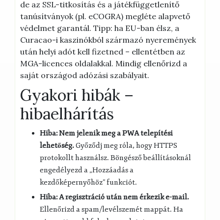
de az SSL-titkosítás és a játékfüggetlenítő
tanúsítványok (pl. eCOGRA) megléte alapvető
védelmet garantál. Tipp: ha EU-ban élsz, a
Curacao-i kaszinókból származó nyeremények
után helyi adót kell fizetned – ellentétben az
MGA-licences oldalakkal. Mindig ellenőrizd a
saját országod adózási szabályait.
Gyakori hibák –
hibaelhárítás
Hiba: Nem jelenik meg a PWA telepítési
lehetőség.
Győződj meg róla, hogy HTTPS
protokollt használsz. Böngésző beállításoknál
engedélyezd a „Hozzáadás a
kezdőképernyőhöz” funkciót.
Hiba: A regisztráció után nem érkezik e-mail.
Ellenőrizd a spam/levélszemét mappát. Ha