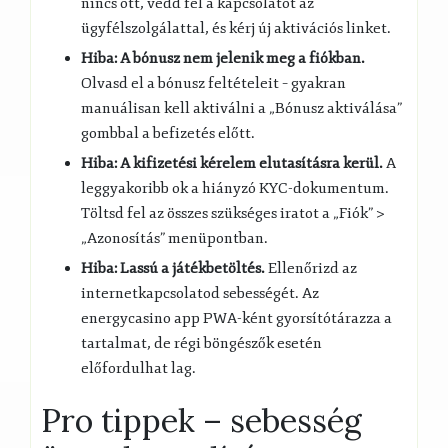
nincs ott, vedd fel a kapcsolatot az
ügyfélszolgálattal, és kérj új aktivációs linket.
Hiba: A bónusz nem jelenik meg a fiókban.
Olvasd el a bónusz feltételeit – gyakran
manuálisan kell aktiválni a „Bónusz aktiválása”
gombbal a befizetés előtt.
Hiba: A kifizetési kérelem elutasításra kerül.
A
leggyakoribb ok a hiányzó KYC-dokumentum.
Töltsd fel az összes szükséges iratot a „Fiók” >
„Azonosítás” menüpontban.
Hiba: Lassú a játékbetöltés.
Ellenőrizd az
internetkapcsolatod sebességét. Az
energycasino app PWA-ként gyorsítótárazza a
tartalmat, de régi böngészők esetén
előfordulhat lag.
Pro tippek – sebesség