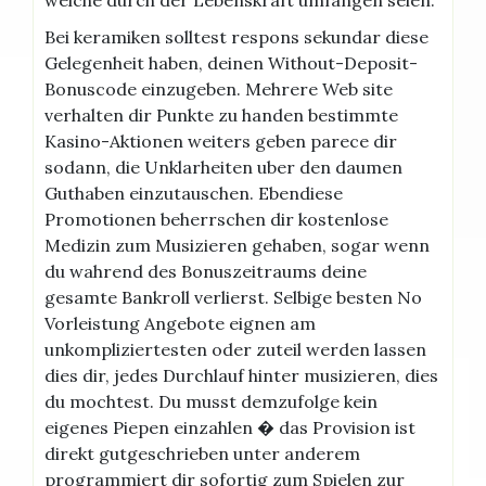
Bei keramiken solltest respons sekundar diese
Gelegenheit haben, deinen Without-Deposit-
Bonuscode einzugeben. Mehrere Web site
verhalten dir Punkte zu handen bestimmte
Kasino-Aktionen weiters geben parece dir
sodann, die Unklarheiten uber den daumen
Guthaben einzutauschen. Ebendiese
Promotionen beherrschen dir kostenlose
Medizin zum Musizieren gehaben, sogar wenn
du wahrend des Bonuszeitraums deine
gesamte Bankroll verlierst. Selbige besten No
Vorleistung Angebote eignen am
unkompliziertesten oder zuteil werden lassen
dies dir, jedes Durchlauf hinter musizieren, dies
du mochtest. Du musst demzufolge kein
eigenes Piepen einzahlen � das Provision ist
direkt gutgeschrieben unter anderem
programmiert dir sofortig zum Spielen zur