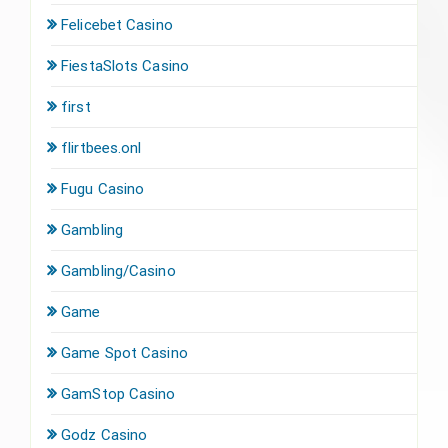
Felicebet Casino
FiestaSlots Casino
first
flirtbees.onl
Fugu Casino
Gambling
Gambling/Casino
Game
Game Spot Casino
GamStop Casino
Godz Casino