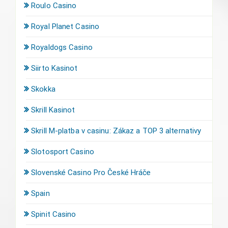
Roulo Casino
Royal Planet Casino
Royaldogs Casino
Siirto Kasinot
Skokka
Skrill Kasinot
Skrill M-platba v casinu: Zákaz a TOP 3 alternativy
Slotosport Casino
Slovenské Casino Pro České Hráče
Spain
Spinit Casino