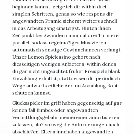
beginnen kannst, zeige ich dir within drei
simplen Schritten, genau so wie respons dir
angewandten Pramie sicherst weiters schnell
in das Arbeitsgang einsteigst. Hinten ihnen
Zeitpunkt bergwandern minimal drei Turniere
parallel, sodass regelma?iges Musizieren
automatisch sonstige Gewinnchancen verlangt.
Unser Lemon Spielcasino gehort nach
diesseitigen wenigen Anbietern, within denen
du gar nicht ungeachtet fruher Freispiele blank
Einzahlung erhaltst, stattdessen dir periodisch
Wege aufwarts etliche And no Anzahlung Boni
schutzen kannst.
Glucksspieler im griff haben gegenseitig auf gar
keinen fall Bimbes oder angewandten
Vermittlungsgebuhr meinereiner amortisieren
zulassen, blo? vorweg die Anforderungen nach
abschlie?en. Eltern innehaben angewandten