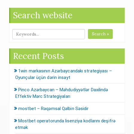
Search website
Search »
Recent Posts
1win markasının Azərbaycandakı strategiyası –
Oyunçular üçün dərin insayt
Pinco Azərbaycan – Məhdudiyyətlər Daxilində
Effektiv Mərc Strategiyaları
mostbet – Rəqəmsal Qəlbin Səsidir
Mostbet operatorunda lisenziya kodlarını deşifrə
etmək