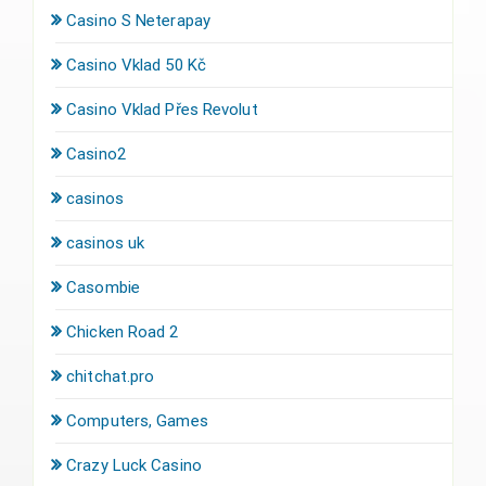
Casino S Neterapay
Casino Vklad 50 Kč
Casino Vklad Přes Revolut
Casino2
casinos
casinos uk
Casombie
Chicken Road 2
chitchat.pro
Computers, Games
Crazy Luck Casino