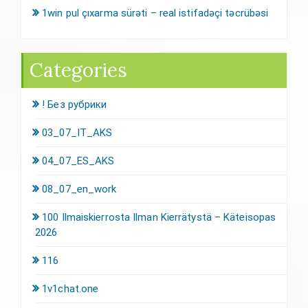
1win pul çıxarma sürəti – real istifadəçi təcrübəsi
Categories
! Без рубрики
03_07_IT_AKS
04_07_ES_AKS
08_07_en_work
100 Ilmaiskierrosta Ilman Kierrätystä – Käteisopas
2026
116
1v1chat.one