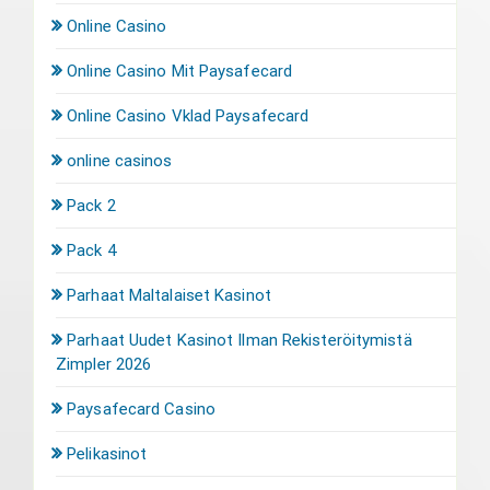
Online Casino
Online Casino Mit Paysafecard
Online Casino Vklad Paysafecard
online casinos
Pack 2
Pack 4
Parhaat Maltalaiset Kasinot
Parhaat Uudet Kasinot Ilman Rekisteröitymistä
Zimpler 2026
Paysafecard Casino
Pelikasinot