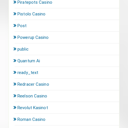
Piratepots Casino
Pistolo Casino
Post
Powerup Casino
public
Quantum Ai
ready_text
Redracer Casino
Reelson Casino
Revolut Kasinot
Roman Casino