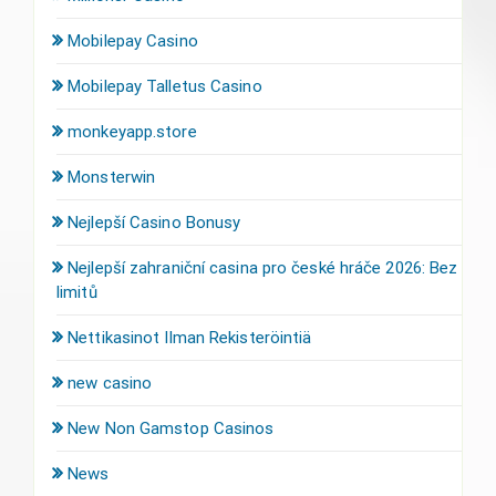
Mobilepay Casino
Mobilepay Talletus Casino
monkeyapp.store
Monsterwin
Nejlepší Casino Bonusy
Nejlepší zahraniční casina pro české hráče 2026: Bez
limitů
Nettikasinot Ilman Rekisteröintiä
new casino
New Non Gamstop Casinos
News