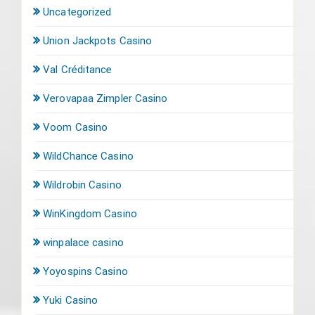
Uncategorized
Union Jackpots Casino
Val Créditance
Verovapaa Zimpler Casino
Voom Casino
WildChance Casino
Wildrobin Casino
WinKingdom Casino
winpalace casino
Yoyospins Casino
Yuki Casino