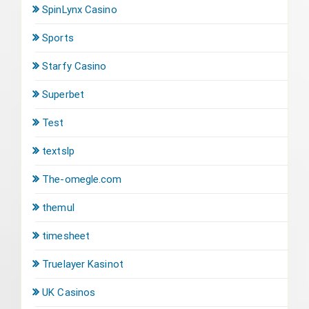
SpinLynx Casino
Sports
Starfy Casino
Superbet
Test
textslp
The-omegle.com
themul
timesheet
Truelayer Kasinot
UK Casinos