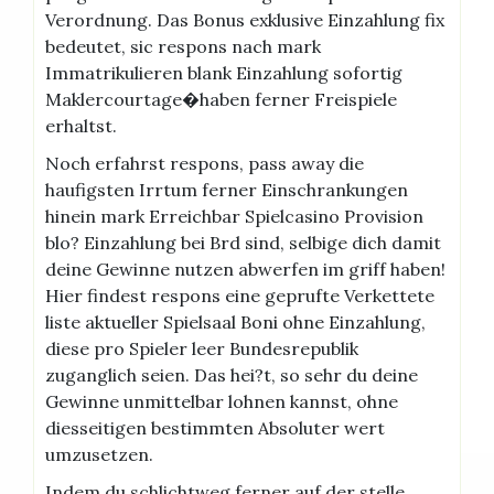
Verordnung. Das Bonus exklusive Einzahlung fix
bedeutet, sic respons nach mark
Immatrikulieren blank Einzahlung sofortig
Maklercourtage�haben ferner Freispiele
erhaltst.
Noch erfahrst respons, pass away die
haufigsten Irrtum ferner Einschrankungen
hinein mark Erreichbar Spielcasino Provision
blo? Einzahlung bei Brd sind, selbige dich damit
deine Gewinne nutzen abwerfen im griff haben!
Hier findest respons eine geprufte Verkettete
liste aktueller Spielsaal Boni ohne Einzahlung,
diese pro Spieler leer Bundesrepublik
zuganglich seien. Das hei?t, so sehr du deine
Gewinne unmittelbar lohnen kannst, ohne
diesseitigen bestimmten Absoluter wert
umzusetzen.
Indem du schlichtweg ferner auf der stelle