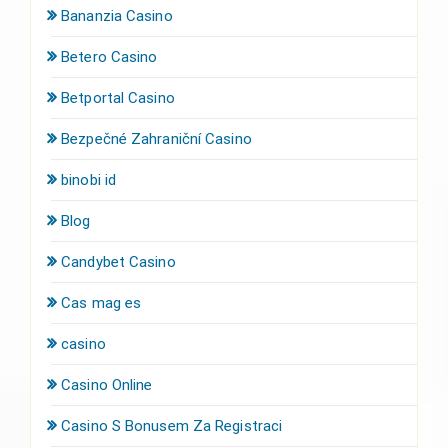
Bananzia Casino
Betero Casino
Betportal Casino
Bezpečné Zahraniční Casino
binobi id
Blog
Candybet Casino
Cas mag es
casino
Casino Online
Casino S Bonusem Za Registraci