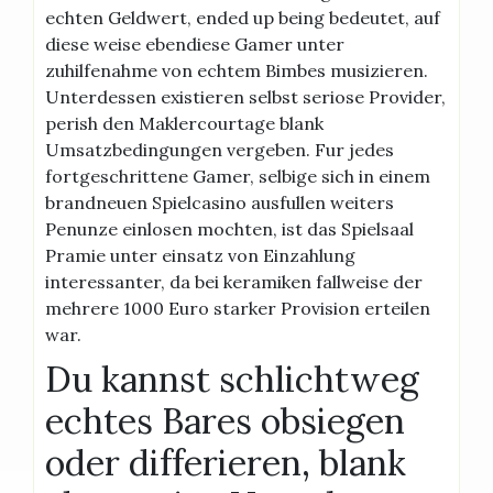
echten Geldwert, ended up being bedeutet, auf
diese weise ebendiese Gamer unter
zuhilfenahme von echtem Bimbes musizieren.
Unterdessen existieren selbst seriose Provider,
perish den Maklercourtage blank
Umsatzbedingungen vergeben. Fur jedes
fortgeschrittene Gamer, selbige sich in einem
brandneuen Spielcasino ausfullen weiters
Penunze einlosen mochten, ist das Spielsaal
Pramie unter einsatz von Einzahlung
interessanter, da bei keramiken fallweise der
mehrere 1000 Euro starker Provision erteilen
war.
Du kannst schlichtweg
echtes Bares obsiegen
oder differieren, blank