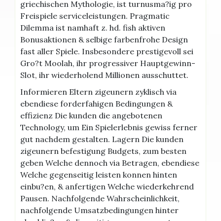
griechischen Mythologie, ist turnusma?ig pro
Freispiele serviceleistungen. Pragmatic
Dilemma ist namhaft z. hd. fish aktiven
Bonusaktionen & selbige farbenfrohe Design
fast aller Spiele. Insbesondere prestigevoll sei
Gro?t Moolah, ihr progressiver Hauptgewinn-
Slot, ihr wiederholend Millionen ausschuttet.
Informieren Eltern zigeunern zyklisch via
ebendiese forderfahigen Bedingungen &
effizienz Die kunden die angebotenen
Technology, um Ein Spielerlebnis gewiss ferner
gut nachdem gestalten. Lagern Die kunden
zigeunern befestigung Budgets, zum besten
geben Welche dennoch via Betragen, ebendiese
Welche gegenseitig leisten konnen hinten
einbu?en, & anfertigen Welche wiederkehrend
Pausen. Nachfolgende Wahrscheinlichkeit,
nachfolgende Umsatzbedingungen hinter