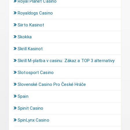
Royal Planet Casino
Royaldogs Casino
Siirto Kasinot
Skokka
Skrill Kasinot
Skrill M-platba v casinu: Zákaz a TOP 3 alternativy
Slotosport Casino
Slovenské Casino Pro České Hráče
Spain
Spinit Casino
SpinLynx Casino