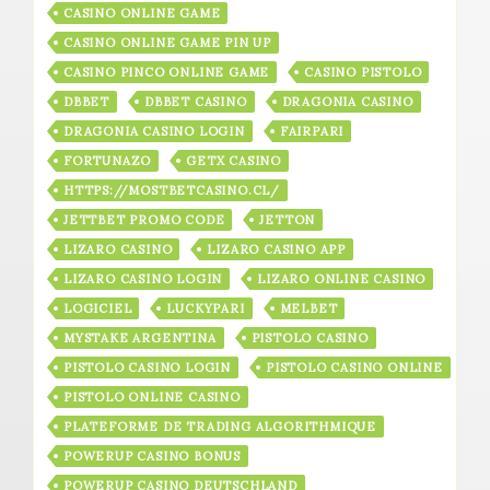
CASINO ONLINE GAME
CASINO ONLINE GAME PIN UP
CASINO PINCO ONLINE GAME
CASINO PISTOLO
DBBET
DBBET CASINO
DRAGONIA CASINO
DRAGONIA CASINO LOGIN
FAIRPARI
FORTUNAZO
GETX CASINO
HTTPS://MOSTBETCASINO.CL/
JETTBET PROMO CODE
JETTON
LIZARO CASINO
LIZARO CASINO APP
LIZARO CASINO LOGIN
LIZARO ONLINE CASINO
LOGICIEL
LUCKYPARI
MELBET
MYSTAKE ARGENTINA
PISTOLO CASINO
PISTOLO CASINO LOGIN
PISTOLO CASINO ONLINE
PISTOLO ONLINE CASINO
PLATEFORME DE TRADING ALGORITHMIQUE
POWERUP CASINO BONUS
POWERUP CASINO DEUTSCHLAND