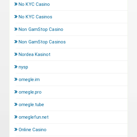
No KYC Casino
No KYC Casinos
Non GamStop Casino
Non GamStop Casinos
Nordea Kasinot
nysp
omegle.im
omegle.pro
omegle.tube
omeglefun.net
Online Casino