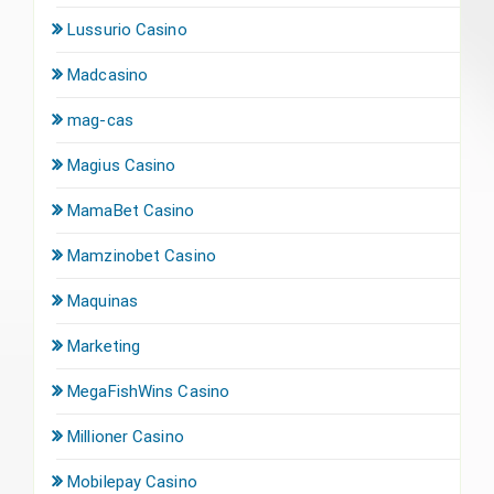
Lussurio Casino
Madcasino
mag-cas
Magius Casino
MamaBet Casino
Mamzinobet Casino
Maquinas
Marketing
MegaFishWins Casino
Millioner Casino
Mobilepay Casino