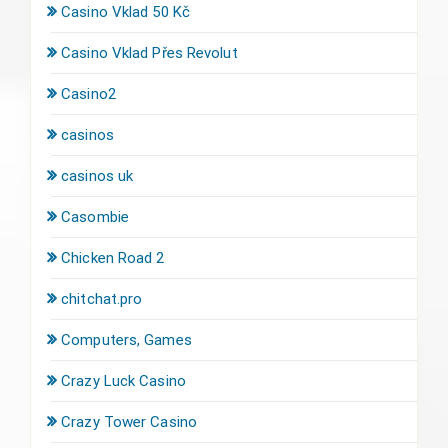
Casino Vklad 50 Kč
Casino Vklad Přes Revolut
Casino2
casinos
casinos uk
Casombie
Chicken Road 2
chitchat.pro
Computers, Games
Crazy Luck Casino
Crazy Tower Сasino