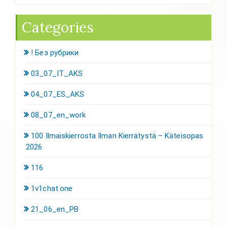
Categories
! Без рубрики
03_07_IT_AKS
04_07_ES_AKS
08_07_en_work
100 Ilmaiskierrosta Ilman Kierrätystä – Käteisopas
2026
116
1v1chat.one
21_06_en_PB