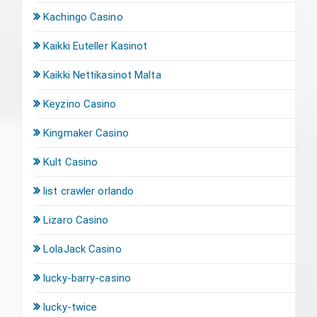
Kachingo Casino
Kaikki Euteller Kasinot
Kaikki Nettikasinot Malta
Keyzino Casino
Kingmaker Casino
Kult Casino
list crawler orlando
Lizaro Casino
LolaJack Casino
lucky-barry-casino
lucky-twice