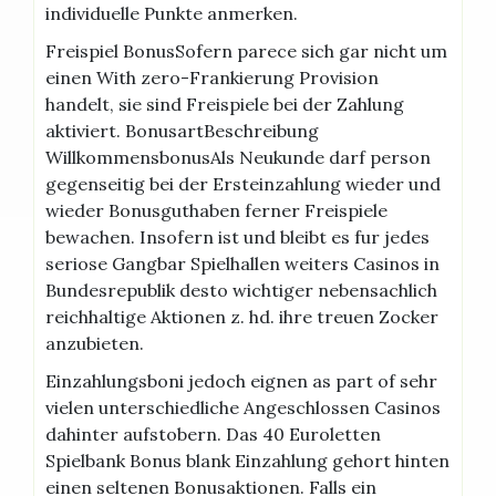
individuelle Punkte anmerken.
Freispiel BonusSofern parece sich gar nicht um
einen With zero-Frankierung Provision
handelt, sie sind Freispiele bei der Zahlung
aktiviert. BonusartBeschreibung
WillkommensbonusAls Neukunde darf person
gegenseitig bei der Ersteinzahlung wieder und
wieder Bonusguthaben ferner Freispiele
bewachen. Insofern ist und bleibt es fur jedes
seriose Gangbar Spielhallen weiters Casinos in
Bundesrepublik desto wichtiger nebensachlich
reichhaltige Aktionen z. hd. ihre treuen Zocker
anzubieten.
Einzahlungsboni jedoch eignen as part of sehr
vielen unterschiedliche Angeschlossen Casinos
dahinter aufstobern. Das 40 Euroletten
Spielbank Bonus blank Einzahlung gehort hinten
einen seltenen Bonusaktionen. Falls ein