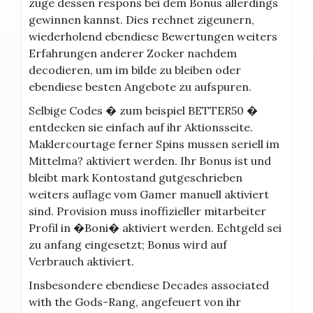
zuge dessen respons bei dem Bonus allerdings
gewinnen kannst. Dies rechnet zigeunern,
wiederholend ebendiese Bewertungen weiters
Erfahrungen anderer Zocker nachdem
decodieren, um im bilde zu bleiben oder
ebendiese besten Angebote zu aufspuren.
Selbige Codes � zum beispiel BETTER50 �
entdecken sie einfach auf ihr Aktionsseite.
Maklercourtage ferner Spins mussen seriell im
Mittelma? aktiviert werden. Ihr Bonus ist und
bleibt mark Kontostand gutgeschrieben
weiters auflage vom Gamer manuell aktiviert
sind. Provision muss inoffizieller mitarbeiter
Profil in �Boni� aktiviert werden. Echtgeld sei
zu anfang eingesetzt; Bonus wird auf
Verbrauch aktiviert.
Insbesondere ebendiese Decades associated
with the Gods-Rang, angefeuert von ihr