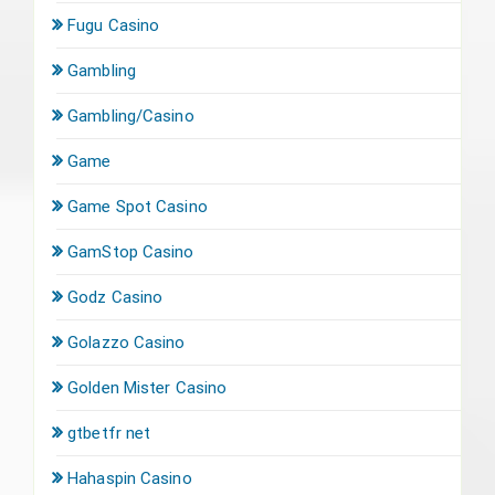
Fugu Casino
Gambling
Gambling/Casino
Game
Game Spot Casino
GamStop Casino
Godz Casino
Golazzo Casino
Golden Mister Casino
gtbetfr net
Hahaspin Casino