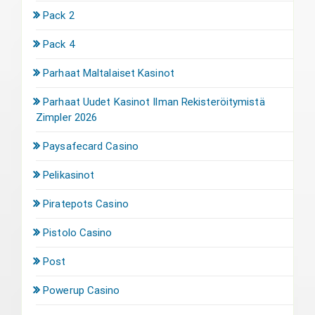
Pack 2
Pack 4
Parhaat Maltalaiset Kasinot
Parhaat Uudet Kasinot Ilman Rekisteröitymistä
Zimpler 2026
Paysafecard Casino
Pelikasinot
Piratepots Casino
Pistolo Casino
Post
Powerup Casino