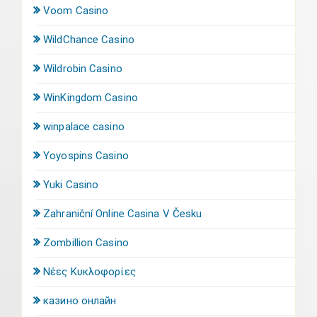
Voom Casino
WildChance Casino
Wildrobin Casino
WinKingdom Casino
winpalace casino
Yoyospins Casino
Yuki Casino
Zahraniční Online Casina V Česku
Zombillion Casino
Νέες Κυκλοφορίες
казино онлайн