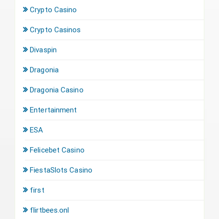
Crypto Casino
Crypto Casinos
Divaspin
Dragonia
Dragonia Casino
Entertainment
ESA
Felicebet Casino
FiestaSlots Casino
first
flirtbees.onl