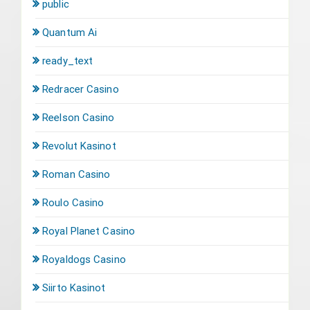
public
Quantum Ai
ready_text
Redracer Casino
Reelson Casino
Revolut Kasinot
Roman Casino
Roulo Casino
Royal Planet Casino
Royaldogs Casino
Siirto Kasinot