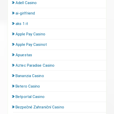
Adell Casino
ai-girlfriend
aks 1 it
Apple Pay Casino
Apple Pay Casinot
Apuestas
Aztec Paradise Casino
Bananzia Casino
Betero Casino
Betportal Casino
Bezpečné Zahraniční Casino