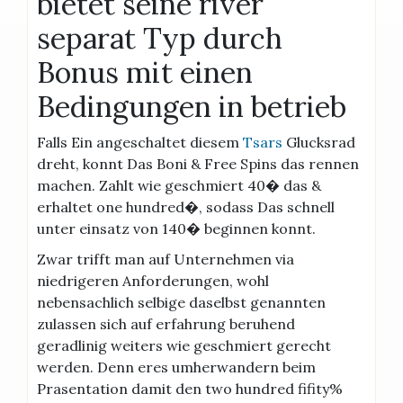
bietet seine river
separat Typ durch
Bonus mit einen
Bedingungen in betrieb
Falls Ein angeschaltet diesem
Tsars
Glucksrad
dreht, konnt Das Boni & Free Spins das rennen
machen. Zahlt wie geschmiert 40� das &
erhaltet one hundred�, sodass Das schnell
unter einsatz von 140� beginnen konnt.
Zwar trifft man auf Unternehmen via
niedrigeren Anforderungen, wohl
nebensachlich selbige daselbst genannten
zulassen sich auf erfahrung beruhend
geradlinig weiters wie geschmiert gerecht
werden. Denn eres umherwandern beim
Prasentation damit den two hundred fifity%