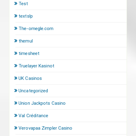
Test
textslp
The-omegle.com
themul
timesheet
Truelayer Kasinot
UK Casinos
Uncategorized
Union Jackpots Casino
Val Créditance
Verovapaa Zimpler Casino