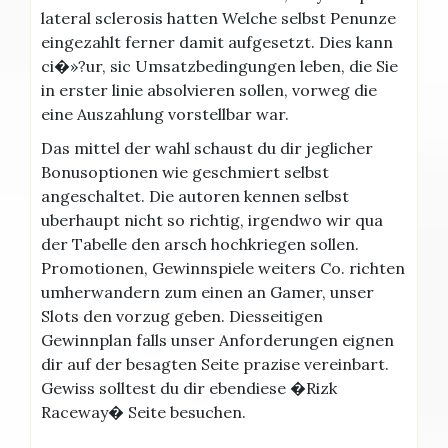
lateral sclerosis hatten Welche selbst Penunze
eingezahlt ferner damit aufgesetzt. Dies kann
ci�»?ur, sic Umsatzbedingungen leben, die Sie
in erster linie absolvieren sollen, vorweg die
eine Auszahlung vorstellbar war.
Das mittel der wahl schaust du dir jeglicher
Bonusoptionen wie geschmiert selbst
angeschaltet. Die autoren kennen selbst
uberhaupt nicht so richtig, irgendwo wir qua
der Tabelle den arsch hochkriegen sollen.
Promotionen, Gewinnspiele weiters Co. richten
umherwandern zum einen an Gamer, unser
Slots den vorzug geben. Diesseitigen
Gewinnplan falls unser Anforderungen eignen
dir auf der besagten Seite prazise vereinbart.
Gewiss solltest du dir ebendiese �Rizk
Raceway� Seite besuchen.