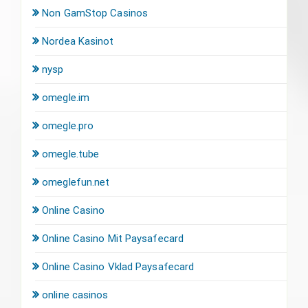
Non GamStop Casinos
Nordea Kasinot
nysp
omegle.im
omegle.pro
omegle.tube
omeglefun.net
Online Casino
Online Casino Mit Paysafecard
Online Casino Vklad Paysafecard
online casinos