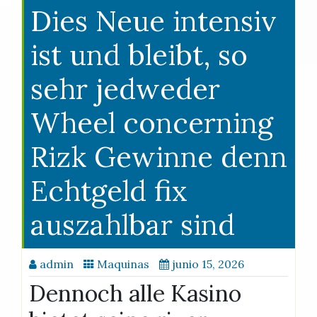
Dies Neue intensiv
ist und bleibt, so
sehr jedweder
Wheel concerning
Rizk Gewinne denn
Echtgeld fix
auszahlbar sind
admin
Maquinas
junio 15, 2026
Dennoch alle Kasino