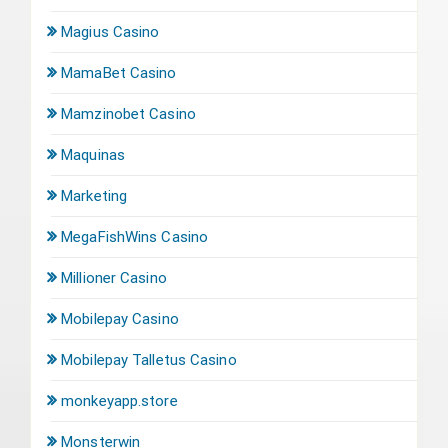
Magius Casino
MamaBet Casino
Mamzinobet Casino
Maquinas
Marketing
MegaFishWins Casino
Millioner Casino
Mobilepay Casino
Mobilepay Talletus Casino
monkeyapp.store
Monsterwin