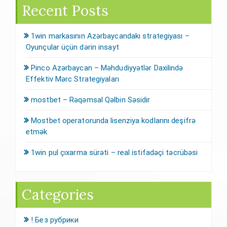
Recent Posts
1win markasının Azərbaycandakı strategiyası –
Oyunçular üçün dərin insayt
Pinco Azərbaycan – Məhdudiyyətlər Daxilində
Effektiv Mərc Strategiyaları
mostbet – Rəqəmsal Qəlbin Səsidir
Mostbet operatorunda lisenziya kodlarını deşifrə
etmək
1win pul çıxarma sürəti – real istifadəçi təcrübəsi
Categories
! Без рубрики