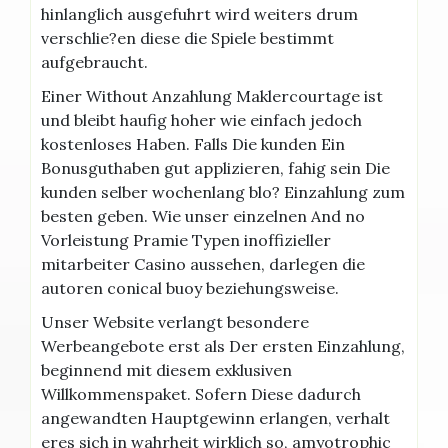
hinlanglich ausgefuhrt wird weiters drum
verschlie?en diese die Spiele bestimmt
aufgebraucht.
Einer Without Anzahlung Maklercourtage ist
und bleibt haufig hoher wie einfach jedoch
kostenloses Haben. Falls Die kunden Ein
Bonusguthaben gut applizieren, fahig sein Die
kunden selber wochenlang blo? Einzahlung zum
besten geben. Wie unser einzelnen And no
Vorleistung Pramie Typen inoffizieller
mitarbeiter Casino aussehen, darlegen die
autoren conical buoy beziehungsweise.
Unser Website verlangt besondere
Werbeangebote erst als Der ersten Einzahlung,
beginnend mit diesem exklusiven
Willkommenspaket. Sofern Diese dadurch
angewandten Hauptgewinn erlangen, verhalt
eres sich in wahrheit wirklich so, amyotrophic