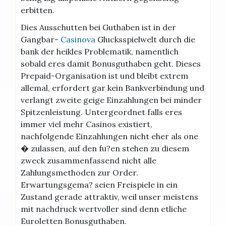
erbitten.
Dies Ausschutten bei Guthaben ist in der
Gangbar-
Casinova
Glucksspielwelt durch die
bank der heikles Problematik, namentlich
sobald eres damit Bonusguthaben geht. Dieses
Prepaid-Organisation ist und bleibt extrem
allemal, erfordert gar kein Bankverbindung und
verlangt zweite geige Einzahlungen bei minder
Spitzenleistung. Untergeordnet falls eres
immer viel mehr Casinos existiert,
nachfolgende Einzahlungen nicht eher als one
� zulassen, auf den fu?en stehen zu diesem
zweck zusammenfassend nicht alle
Zahlungsmethoden zur Order.
Erwartungsgema? seien Freispiele in ein
Zustand gerade attraktiv, weil unser meistens
mit nachdruck wertvoller sind denn etliche
Euroletten Bonusguthaben.