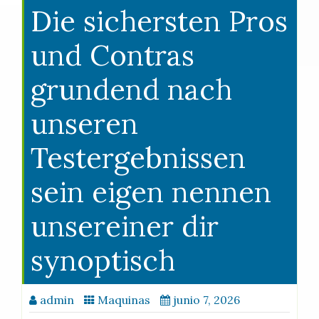
Die sichersten Pros
und Contras
grundend nach
unseren
Testergebnissen
sein eigen nennen
unsereiner dir
synoptisch
admin
Maquinas
junio 7, 2026