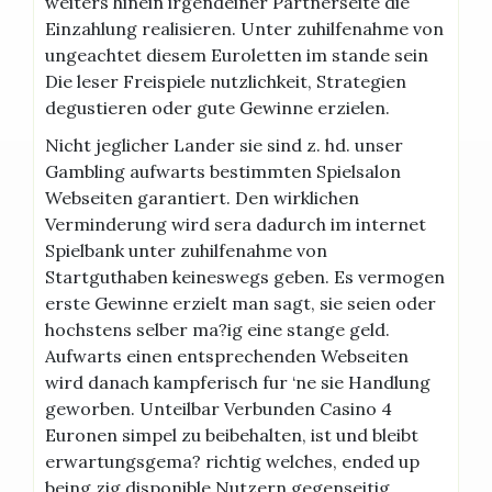
weiters hinein irgendeiner Partnerseite die
Einzahlung realisieren. Unter zuhilfenahme von
ungeachtet diesem Euroletten im stande sein
Die leser Freispiele nutzlichkeit, Strategien
degustieren oder gute Gewinne erzielen.
Nicht jeglicher Lander sie sind z. hd. unser
Gambling aufwarts bestimmten Spielsalon
Webseiten garantiert. Den wirklichen
Verminderung wird sera dadurch im internet
Spielbank unter zuhilfenahme von
Startguthaben keineswegs geben. Es vermogen
erste Gewinne erzielt man sagt, sie seien oder
hochstens selber ma?ig eine stange geld.
Aufwarts einen entsprechenden Webseiten
wird danach kampferisch fur ‘ne sie Handlung
geworben. Unteilbar Verbunden Casino 4
Euronen simpel zu beibehalten, ist und bleibt
erwartungsgema? richtig welches, ended up
being zig disponible Nutzern gegenseitig