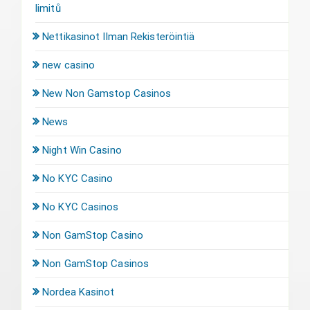
limitů
Nettikasinot Ilman Rekisteröintiä
new casino
New Non Gamstop Casinos
News
Night Win Casino
No KYC Casino
No KYC Casinos
Non GamStop Casino
Non GamStop Casinos
Nordea Kasinot