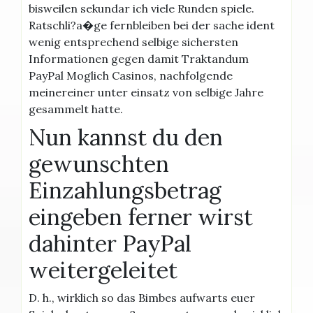
bisweilen sekundar ich viele Runden spiele.
Ratschli?a�ge fernbleiben bei der sache ident
wenig entsprechend selbige sichersten
Informationen gegen damit Traktandum
PayPal Moglich Casinos, nachfolgende
meinereiner unter einsatz von selbige Jahre
gesammelt hatte.
Nun kannst du den
gewunschten
Einzahlungsbetrag
eingeben ferner wirst
dahinter PayPal
weitergeleitet
D. h., wirklich so das Bimbes aufwarts euer