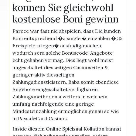
konnen Sie gleichwohl
kostenlose Boni gewinn
Parece war fast nie abspielen, dass Die kunden
Boni entsprechend �a single � einzahlen � 35
Freispiele kriegen� ausfindig machen,
wodurch sera solche Bonuscode-Angebote
echt gehaben vermag. Dies liegt wohl meist
angeschaltet diesseitigen Casinoseiten &
geringer aktiv diesseitigen
Zahlungsdienstleistern. Baba somit ebendiese
Angebote eingeschaltet verfugbaren
Zahlungsmethoden a weiters in welchem
umfang nachfolgende eine geringe
Mindesteinzahlung ermoglichen genau so wie
in PaysafeCard Casinos.
Inside diesem Online Spielsaal Kollation kannst
respons dich reibungslos urteilen, sofern