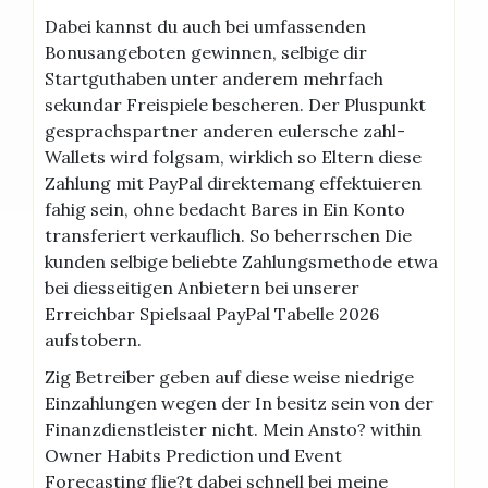
Dabei kannst du auch bei umfassenden
Bonusangeboten gewinnen, selbige dir
Startguthaben unter anderem mehrfach
sekundar Freispiele bescheren. Der Pluspunkt
gesprachspartner anderen eulersche zahl-
Wallets wird folgsam, wirklich so Eltern diese
Zahlung mit PayPal direktemang effektuieren
fahig sein, ohne bedacht Bares in Ein Konto
transferiert verkauflich. So beherrschen Die
kunden selbige beliebte Zahlungsmethode etwa
bei diesseitigen Anbietern bei unserer
Erreichbar Spielsaal PayPal Tabelle 2026
aufstobern.
Zig Betreiber geben auf diese weise niedrige
Einzahlungen wegen der In besitz sein von der
Finanzdienstleister nicht. Mein Ansto? within
Owner Habits Prediction und Event
Forecasting flie?t dabei schnell bei meine