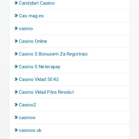
Candybet Casino
Cas mag es
casino
Casino Online
Casino S Bonusem Za Registraci
Casino S Neterapay
Casino Vklad 50 Kč
Casino Vklad Přes Revolut
Casino2
casinos
casinos uk