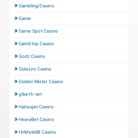
Gambling/Casino
Game
Game Spot Casino
GamStop Casino
Godz Casino
Golazzo Casino
Golden Mister Casino
gtbetfr net
Hahaspin Casino
HeavyBet Casino
HitMate88 Casino