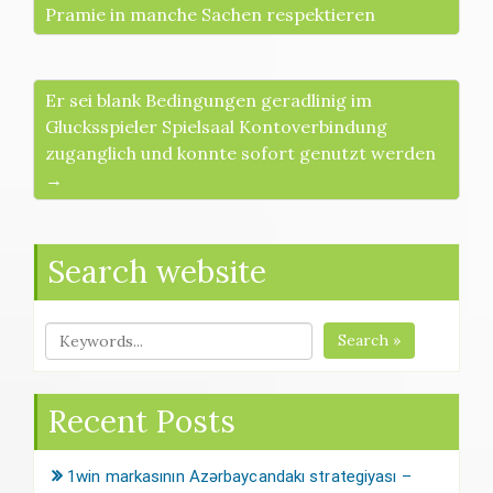
Pramie in manche Sachen respektieren
Er sei blank Bedingungen geradlinig im
Glucksspieler Spielsaal Kontoverbindung
zuganglich und konnte sofort genutzt werden
→
Search website
Search »
Recent Posts
1win markasının Azərbaycandakı strategiyası –