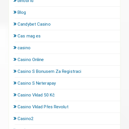
binobi id
Blog
Candybet Casino
Cas mag es
casino
Casino Online
Casino S Bonusem Za Registraci
Casino S Neterapay
Casino Vklad 50 Kč
Casino Vklad Přes Revolut
Casino2