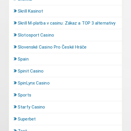
Skrill Kasinot
Skrill M-platba v casinu: Zákaz a TOP 3 alternativy
Slotosport Casino
Slovenské Casino Pro České Hráče
Spain
Spinit Casino
SpinLynx Casino
Sports
Starfy Casino
Superbet
Test