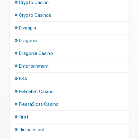
Crypto Casino
Crypto Casinos
Divaspin
Dragonia
Dragonia Casino
Entertainment
ESA
Felicebet Casino
FiestaSlots Casino
first
flirtbees.onl