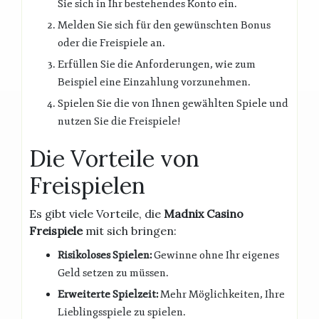
Sie sich in Ihr bestehendes Konto ein.
Melden Sie sich für den gewünschten Bonus
oder die Freispiele an.
Erfüllen Sie die Anforderungen, wie zum
Beispiel eine Einzahlung vorzunehmen.
Spielen Sie die von Ihnen gewählten Spiele und
nutzen Sie die Freispiele!
Die Vorteile von
Freispielen
Es gibt viele Vorteile, die
Madnix Casino
Freispiele
mit sich bringen:
Risikoloses Spielen:
Gewinne ohne Ihr eigenes
Geld setzen zu müssen.
Erweiterte Spielzeit:
Mehr Möglichkeiten, Ihre
Lieblingsspiele zu spielen.