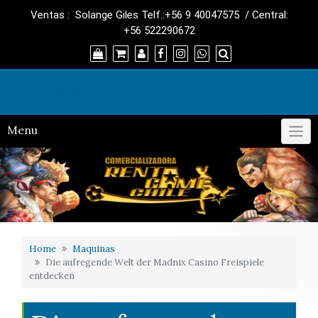
Skip
Ventas : Solange Giles Telf.:+56 9 40047575 / Central:
to
+56 522290672
content
RentaGame
Menu
Home
Maquinas
Die aufregende Welt der Madnix Casino Freispiele
entdecken