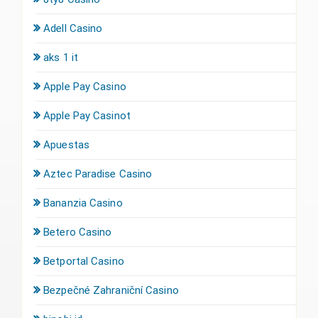
Adell Casino
aks 1 it
Apple Pay Casino
Apple Pay Casinot
Apuestas
Aztec Paradise Casino
Bananzia Casino
Betero Casino
Betportal Casino
Bezpečné Zahraniční Casino