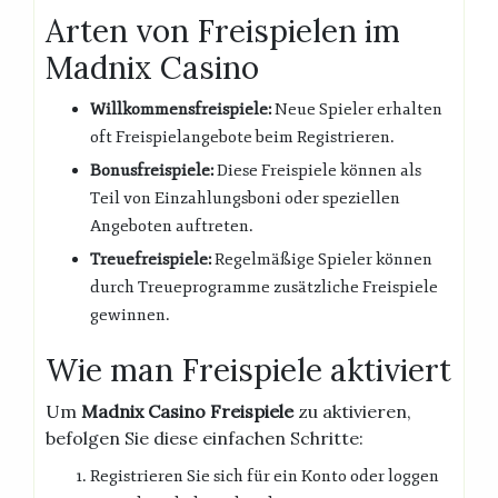
Arten von Freispielen im
Madnix Casino
Willkommensfreispiele:
Neue Spieler erhalten
oft Freispielangebote beim Registrieren.
Bonusfreispiele:
Diese Freispiele können als
Teil von Einzahlungsboni oder speziellen
Angeboten auftreten.
Treuefreispiele:
Regelmäßige Spieler können
durch Treueprogramme zusätzliche Freispiele
gewinnen.
Wie man Freispiele aktiviert
Um
Madnix Casino Freispiele
zu aktivieren,
befolgen Sie diese einfachen Schritte:
Registrieren Sie sich für ein Konto oder loggen