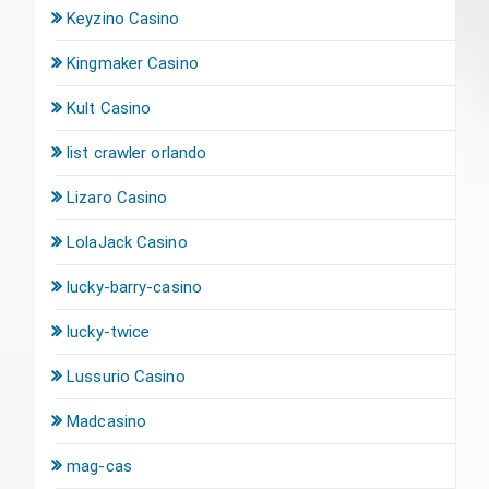
Keyzino Casino
Kingmaker Casino
Kult Casino
list crawler orlando
Lizaro Casino
LolaJack Casino
lucky-barry-casino
lucky-twice
Lussurio Casino
Madcasino
mag-cas