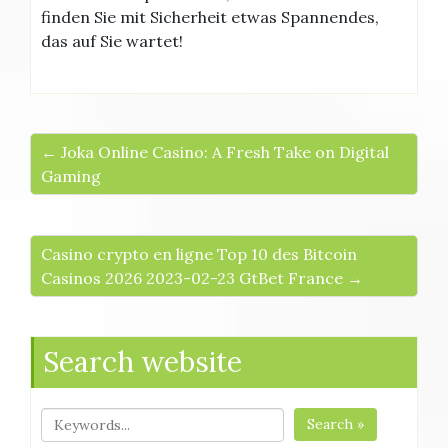
finden Sie mit Sicherheit etwas Spannendes,
das auf Sie wartet!
← Joka Online Casino: A Fresh Take on Digital
Gaming
Casino crypto en ligne Top 10 des Bitcoin
Casinos 2026 2023-02-23 GtBet France →
Search website
Search »