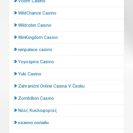
Voom Casino
WildChance Casino
Wildrobin Casino
WinKingdom Casino
winpalace casino
Yoyospins Casino
Yuki Casino
Zahraniční Online Casina V Česku
Zombillion Casino
Νέες Κυκλοφορίες
казино онлайн