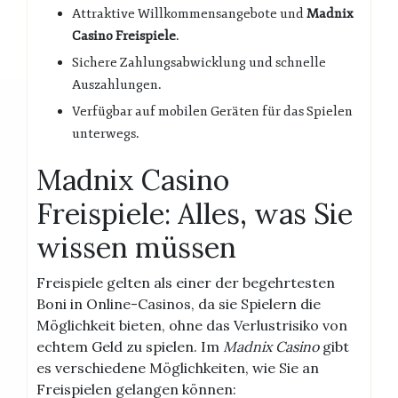
Attraktive Willkommensangebote und
Madnix
Casino Freispiele
.
Sichere Zahlungsabwicklung und schnelle
Auszahlungen.
Verfügbar auf mobilen Geräten für das Spielen
unterwegs.
Madnix Casino
Freispiele: Alles, was Sie
wissen müssen
Freispiele gelten als einer der begehrtesten
Boni in Online-Casinos, da sie Spielern die
Möglichkeit bieten, ohne das Verlustrisiko von
echtem Geld zu spielen. Im
Madnix Casino
gibt
es verschiedene Möglichkeiten, wie Sie an
Freispielen gelangen können: