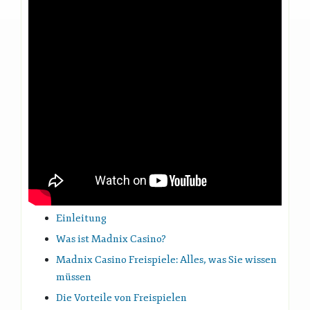
Einleitung
Was ist Madnix Casino?
Madnix Casino Freispiele: Alles, was Sie wissen
müssen
Die Vorteile von Freispielen