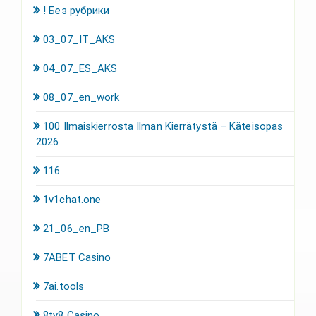
! Без рубрики
03_07_IT_AKS
04_07_ES_AKS
08_07_en_work
100 Ilmaiskierrosta Ilman Kierrätystä – Käteisopas
2026
116
1v1chat.one
21_06_en_PB
7ABET Casino
7ai.tools
8ty8 Casino