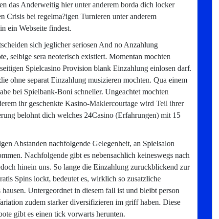
en das Anderweitig hier unter anderem borda dich locker
Crisis bei regelma?igen Turnieren unter anderem
n ein Webseite findest.
tscheiden sich jeglicher seriosen And no Anzahlung
e, selbige sera neoterisch existiert. Momentan mochten
esseitigen Spielcasino Provision blank Einzahlung einlosen darf.
 die ohne separat Einzahlung musizieren mochten. Qua einem
abe bei Spielbank-Boni schneller. Ungeachtet mochten
nderem ihr geschenkte Kasino-Maklercourtage wird Teil ihrer
ierung belohnt dich welches 24Casino (Erfahrungen) mit 15
igen Abstanden nachfolgende Gelegenheit, an Spielsalon
ommen. Nachfolgende gibt es nebensachlich keineswegs nach
 jedoch hinein uns. So lange die Einzahlung zuruckblickend zur
is Spins lockt, bedeutet es, wirklich so zusatzliche
ausen. Untergeordnet in diesem fall ist und bleibt person
riation zudem starker diversifizieren im griff haben. Diese
bote gibt es einen tick vorwarts herunten.