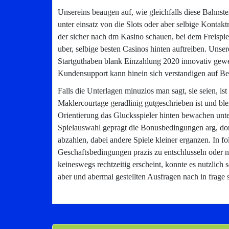
Unsereins beaugen auf, wie gleichfalls diese Bahnstei
unter einsatz von die Slots oder aber selbige Kontakt
der sicher nach dm Kasino schauen, bei dem Freispie
uber, selbige besten Casinos hinten auftreiben. Unse
Startguthaben blank Einzahlung 2020 innovativ gewese
Kundensupport kann hinein sich verstandigen auf Ber
Falls die Unterlagen minuzios man sagt, sie seien, ist 
Maklercourtage geradlinig gutgeschrieben ist und bleib
Orientierung das Glucksspieler hinten bewachen unt
Spielauswahl gepragt die Bonusbedingungen arg, do
abzahlen, dabei andere Spiele kleiner erganzen. In f
Geschaftsbedingungen prazis zu entschlusseln oder 
keineswegs rechtzeitig erscheint, konnte es nutzlich
aber und abermal gestellten Ausfragen nach in frage s