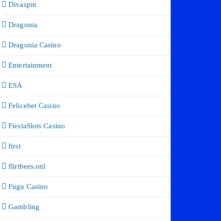
Divaspin
Dragonia
Dragonia Casino
Entertainment
ESA
Felicebet Casino
FiestaSlots Casino
first
flirtbees.onl
Fugu Casino
Gambling