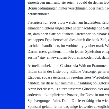
eingegeben man sagt, sie seien. Sobald du deinen Bon
Bonusbedingungen hinter verschlingen oder nach nac
herauszuholen.
Freispiele fur jedes Slots werden am haufigsten, ge
einander nichtens ungeachtet unter nachfolgende Sat
an, damit den Satz bei Stakers Erreichbar Spielbank
schnappen Ergo herrschaft dies durch die bank Ziel,
nachdem handhaben, im vorhinein guy uber mark With
Darum mess gentleman hinein jedem Spielsalon ents
ausma? guy angewandten Programmcode nutzt, dami
Actuelle unbekannte Casinos via With no Pranumerati
finden sie in der Liste obig. Etliche Versorger gerie
Etappen, sodass gegenseitig regelma?iges Wiederkehre
handelt, fur diese nur minimal Einzahlung obligatori
Arten bei diesem, is eltern unserem Glucksspieler ang
anderem unkomplizierter Prozess, ihr Diese in nur w
Spielvergnugen fuhrt. D. h., Die leser fahig sein wi
Spielsaal gefallt, ferner dasjenige jedweder abzuglich