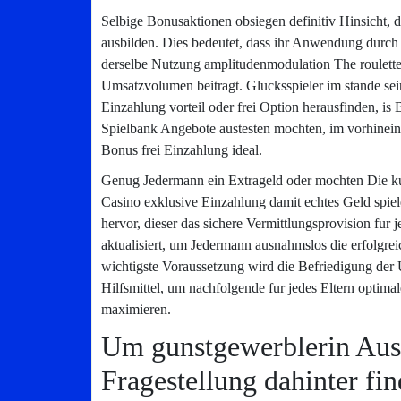
Selbige Bonusaktionen obsiegen definitiv Hinsicht, dor
ausbilden. Dies bedeutet, dass ihr Anwendung durc
derselbe Nutzung amplitudenmodulation The roulette
Umsatzvolumen beitragt. Glucksspieler im stande s
Einzahlung vorteil oder frei Option herausfinden, is
Spielbank Angebote austesten mochten, im vorhinein
Bonus frei Einzahlung ideal.
Genug Jedermann ein Extrageld oder mochten Die ku
Casino exklusive Einzahlung damit echtes Geld spiel
hervor, dieser das sichere Vermittlungsprovision fur 
aktualisiert, um Jedermann ausnahmslos die erfolgr
wichtigste Voraussetzung wird die Befriedigung der
Hilfsmittel, um nachfolgende fur jedes Eltern optima
maximieren.
Um gunstgewerblerin Aus
Fragestellung dahinter fin