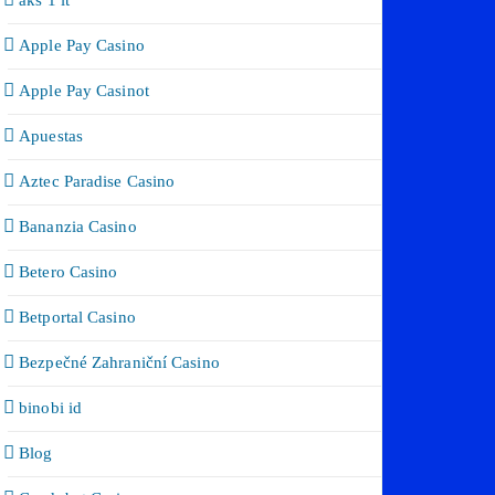
aks 1 it
Apple Pay Casino
Apple Pay Casinot
Apuestas
Aztec Paradise Casino
Bananzia Casino
Betero Casino
Betportal Casino
Bezpečné Zahraniční Casino
binobi id
Blog