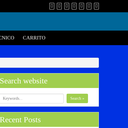
CNICO
CARRITO
Search website
Search »
Recent Posts