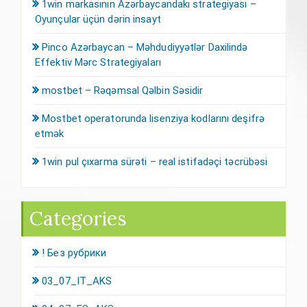
1win markasının Azərbaycandakı strategiyası –
Oyunçular üçün dərin insayt
Pinco Azərbaycan – Məhdudiyyətlər Daxilində
Effektiv Mərc Strategiyaları
mostbet – Rəqəmsal Qəlbin Səsidir
Mostbet operatorunda lisenziya kodlarını deşifrə
etmək
1win pul çıxarma sürəti – real istifadəçi təcrübəsi
Categories
! Без рубрики
03_07_IT_AKS