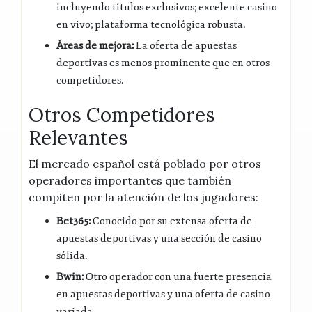
incluyendo títulos exclusivos; excelente casino
en vivo; plataforma tecnológica robusta.
Áreas de mejora:
La oferta de apuestas
deportivas es menos prominente que en otros
competidores.
Otros Competidores
Relevantes
El mercado español está poblado por otros
operadores importantes que también
compiten por la atención de los jugadores:
Bet365:
Conocido por su extensa oferta de
apuestas deportivas y una sección de casino
sólida.
Bwin:
Otro operador con una fuerte presencia
en apuestas deportivas y una oferta de casino
variada.