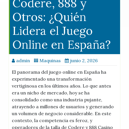
Codere, 888 y
Otros: ¿Quién
Lidera el Juego
Online en España?
admin
Maquinas
junio 2, 2026
El panorama del juego online en España ha
experimentado una transformación
vertiginosa en los últimos años. Lo que antes
era un nicho de mercado, hoy se ha
consolidado como una industria pujante,
atrayendo a millones de usuarios y generando
un volumen de negocio considerable. En este
contexto, la competencia es feroz, y
operadores de la talla de Codere y 888 Casino