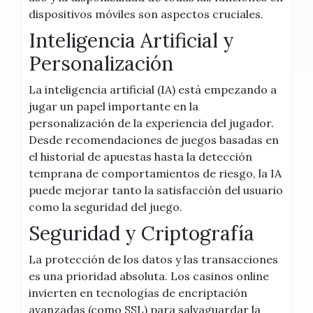
dispositivos móviles son aspectos cruciales.
Inteligencia Artificial y
Personalización
La inteligencia artificial (IA) está empezando a
jugar un papel importante en la
personalización de la experiencia del jugador.
Desde recomendaciones de juegos basadas en
el historial de apuestas hasta la detección
temprana de comportamientos de riesgo, la IA
puede mejorar tanto la satisfacción del usuario
como la seguridad del juego.
Seguridad y Criptografía
La protección de los datos y las transacciones
es una prioridad absoluta. Los casinos online
invierten en tecnologías de encriptación
avanzadas (como SSL) para salvaguardar la