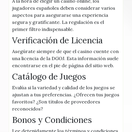
A la hora de elegir un casino online, los
jugadores españoles deben considerar varios
aspectos para asegurarse una experiencia
segura y gratificante. La regulación es el
primer filtro indispensable.
Verificación de Licencia
Asegúrate siempre de que el casino cuente con
una licencia de la DGOJ. Esta información suele
encontrarse en el pie de página del sitio web.
Catálogo de Juegos
Evalúa si la variedad y calidad de los juegos se
ajustan a tus preferencias. ¿Ofrecen tus juegos
favoritos? ¿Son títulos de proveedores
reconocidos?
Bonos y Condiciones
Lee detenidamente los términos y condiciones