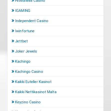
HitMate88 Casino
IGAMING
Independent Casino
Iwinfortune
Jettbet
Joker Jewels
Kachingo
Kachingo Casino
Kaikki Euteller Kasinot
Kaikki Nettikasinot Malta
Keyzino Casino