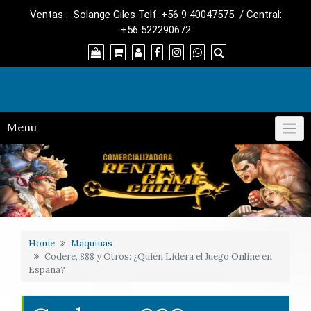
Skip
Ventas : Solange Giles Telf.:+56 9 40047575 / Central:
to
+56 522290672
content
RentaGame
Menu
Home
Maquinas
Codere, 888 y Otros: ¿Quién Lidera el Juego Online en
España?