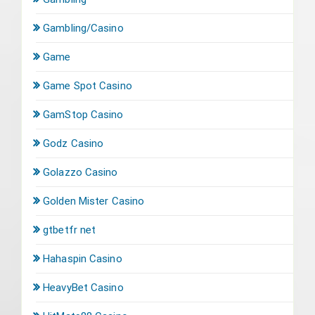
Gambling/Casino
Game
Game Spot Casino
GamStop Casino
Godz Casino
Golazzo Casino
Golden Mister Casino
gtbetfr net
Hahaspin Casino
HeavyBet Casino