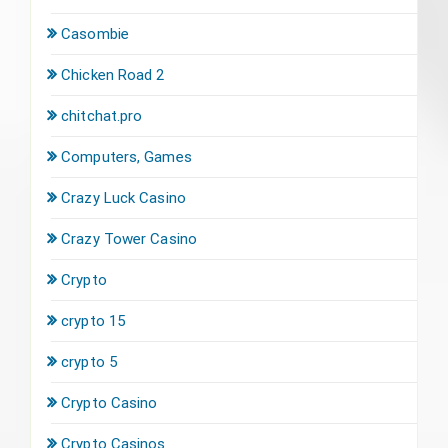
Casombie
Chicken Road 2
chitchat.pro
Computers, Games
Crazy Luck Casino
Crazy Tower Сasino
Crypto
crypto 15
crypto 5
Crypto Casino
Crypto Casinos