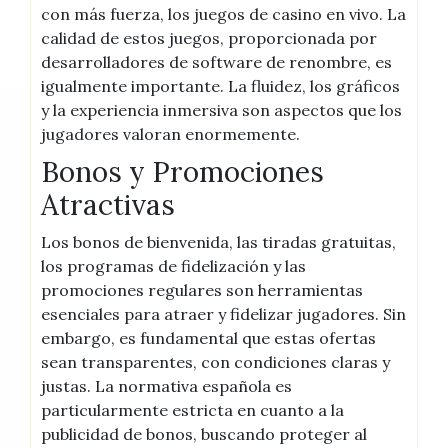
con más fuerza, los juegos de casino en vivo. La
calidad de estos juegos, proporcionada por
desarrolladores de software de renombre, es
igualmente importante. La fluidez, los gráficos
y la experiencia inmersiva son aspectos que los
jugadores valoran enormemente.
Bonos y Promociones
Atractivas
Los bonos de bienvenida, las tiradas gratuitas,
los programas de fidelización y las
promociones regulares son herramientas
esenciales para atraer y fidelizar jugadores. Sin
embargo, es fundamental que estas ofertas
sean transparentes, con condiciones claras y
justas. La normativa española es
particularmente estricta en cuanto a la
publicidad de bonos, buscando proteger al