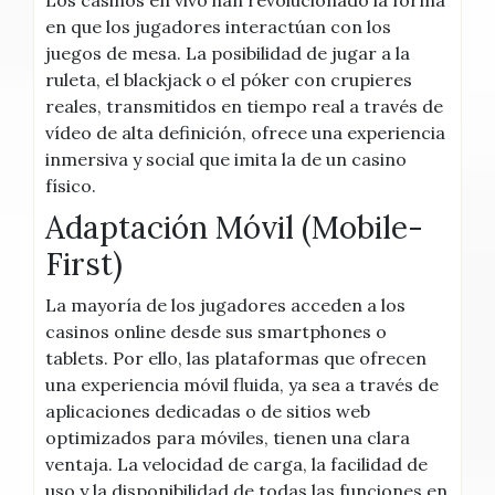
en que los jugadores interactúan con los
juegos de mesa. La posibilidad de jugar a la
ruleta, el blackjack o el póker con crupieres
reales, transmitidos en tiempo real a través de
vídeo de alta definición, ofrece una experiencia
inmersiva y social que imita la de un casino
físico.
Adaptación Móvil (Mobile-
First)
La mayoría de los jugadores acceden a los
casinos online desde sus smartphones o
tablets. Por ello, las plataformas que ofrecen
una experiencia móvil fluida, ya sea a través de
aplicaciones dedicadas o de sitios web
optimizados para móviles, tienen una clara
ventaja. La velocidad de carga, la facilidad de
uso y la disponibilidad de todas las funciones en