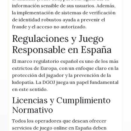
información sensible de sus usuarios. Además,
la implementación de sistemas de verificación
de identidad robustos ayuda a prevenir el
fraude y el acceso no autorizado.
Regulaciones y Juego
Responsable en España
El marco regulatorio español es uno de los más
estrictos de Europa, con un enfoque claro en la
protección del jugador y la prevención de la
ludopatía. La DGOJ juega un papel fundamental
en este sentido.
Licencias y Cumplimiento
Normativo
Todos los operadores que desean ofrecer
servicios de juego online en España deben