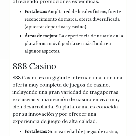
ofreciendo promociones específicas.
Fortalezas:
Amplia red de locales físicos, fuerte
reconocimiento de marca, oferta diversificada
(apuestas deportivas y casino).
Áreas de mejora:
La experiencia de usuario en la
plataforma móvil podría ser más fluida en
algunos aspectos.
888 Casino
888 Casino es un gigante internacional con una
oferta muy completa de juegos de casino,
incluyendo una gran variedad de tragaperras
exclusivas y una sección de casino en vivo muy
bien desarrollada. Su plataforma es conocida
por su innovación y por ofrecer una
experiencia de juego de alta calidad.
Fortalezas:
Gran variedad de juegos de casino,