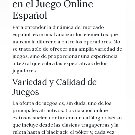
en el Juego Online
Español
Para entender la dinámica del mercado
español, es crucial analizar los elementos que
marcan la diferencia entre los operadores. No
se trata solo de ofrecer una amplia variedad de
juegos, sino de proporcionar una experiencia
integral que cubra las expectativas de los
jugadores.
Variedad y Calidad de
Juegos
La oferta de juegos es, sin duda, uno de los
principales atractivos. Los casinos online
exitosos suelen contar con un catálogo diverso
que incluye desde las clásicas tragaperras y la
ruleta hasta el blackjack, el póker y, cada vez