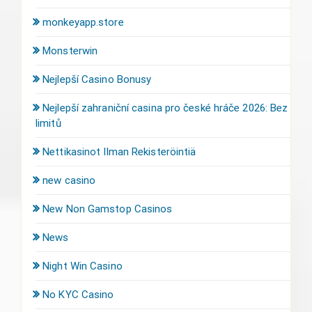
monkeyapp.store
Monsterwin
Nejlepší Casino Bonusy
Nejlepší zahraniční casina pro české hráče 2026: Bez
limitů
Nettikasinot Ilman Rekisteröintiä
new casino
New Non Gamstop Casinos
News
Night Win Casino
No KYC Casino