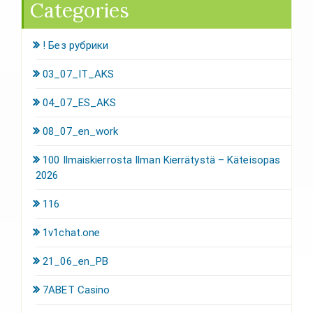
Categories
! Без рубрики
03_07_IT_AKS
04_07_ES_AKS
08_07_en_work
100 Ilmaiskierrosta Ilman Kierrätystä – Käteisopas
2026
116
1v1chat.one
21_06_en_PB
7ABET Casino