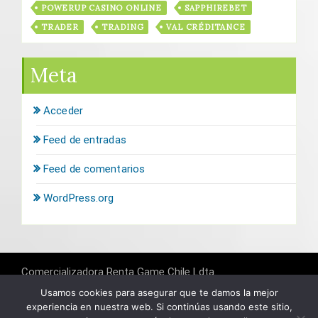
POWERUP CASINO ONLINE
SAPPHIREBET
TRADER
TRADING
VAL CRÉDITANCE
Meta
Acceder
Feed de entradas
Feed de comentarios
WordPress.org
Comercializadora Renta Game Chile Ldta.
RUT: 76.164.601-K
Banco del Estado de Chile
Usamos cookies para asegurar que te damos la mejor
Cuenta: 6451071
experiencia en nuestra web. Si continúas usando este sitio,
Banco de Crédito de Inversiones