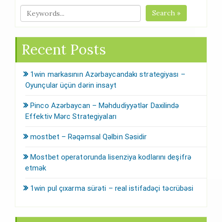
Search »
Recent Posts
1win markasının Azərbaycandakı strategiyası –
Oyunçular üçün dərin insayt
Pinco Azərbaycan – Məhdudiyyətlər Daxilində
Effektiv Mərc Strategiyaları
mostbet – Rəqəmsal Qəlbin Səsidir
Mostbet operatorunda lisenziya kodlarını deşifrə
etmək
1win pul çıxarma sürəti – real istifadəçi təcrübəsi