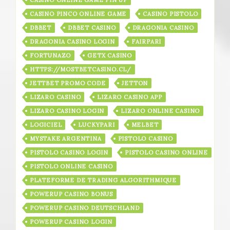
CASINO PINCO ONLINE GAME
CASINO PISTOLO
DBBET
DBBET CASINO
DRAGONIA CASINO
DRAGONIA CASINO LOGIN
FAIRPARI
FORTUNAZO
GETX CASINO
HTTPS://MOSTBETCASINO.CL/
JETTBET PROMO CODE
JETTON
LIZARO CASINO
LIZARO CASINO APP
LIZARO CASINO LOGIN
LIZARO ONLINE CASINO
LOGICIEL
LUCKYPARI
MELBET
MYSTAKE ARGENTINA
PISTOLO CASINO
PISTOLO CASINO LOGIN
PISTOLO CASINO ONLINE
PISTOLO ONLINE CASINO
PLATEFORME DE TRADING ALGORITHMIQUE
POWERUP CASINO BONUS
POWERUP CASINO DEUTSCHLAND
POWERUP CASINO LOGIN