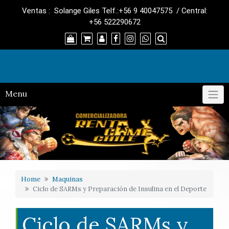
Skip
Ventas : Solange Giles Telf.:+56 9 40047575 / Central:
to
+56 522290672
content
RentaGame
Menu
Home
Maquinas
Ciclo de SARMs y Preparación de Insulina en el Deporte
Ciclo de SARMs y