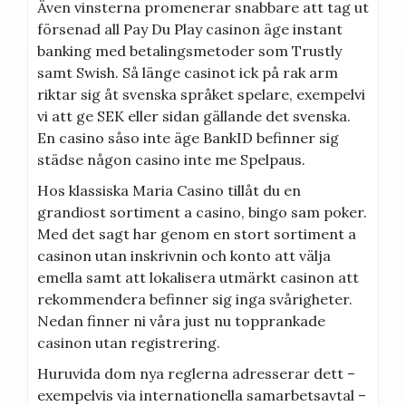
Även vinsterna promenerar snabbare att tag ut
försenad all Pay Du Play casinon äge instant
banking med betalingsmetoder som Trustly
samt Swish. Så länge casinot ick på rak arm
riktar sig åt svenska språket spelare, exempelvi
vi att ge SEK eller sidan gällande det svenska.
En casino såso inte äge BankID befinner sig
städse någon casino inte me Spelpaus.
Hos klassiska Maria Casino tillåt du en
grandiost sortiment a casino, bingo sam poker.
Med det sagt har genom en stort sortiment a
casinon utan inskrivnin och konto att välja
emella samt att lokalisera utmärkt casinon att
rekommendera befinner sig inga svårigheter.
Nedan finner ni våra just nu topprankade
casinon utan registrering.
Huruvida dom nya reglerna adresserar dett –
exempelvis via internationella samarbetsavtal –