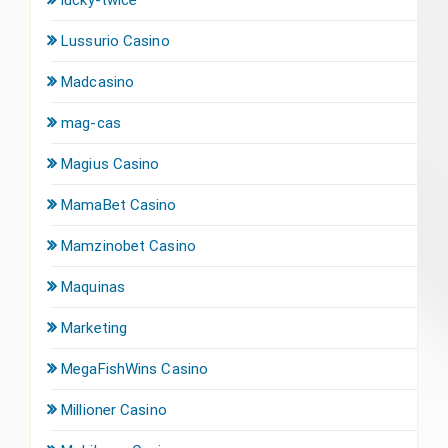
lucky-twice
Lussurio Casino
Madcasino
mag-cas
Magius Casino
MamaBet Casino
Mamzinobet Casino
Maquinas
Marketing
MegaFishWins Casino
Millioner Casino