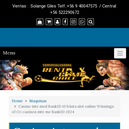
Skip
Ventas : Solange Giles Telf.:+56 9 40047575 / Central:
to
+56 522290672
content
RentaGame
Menu
Home
Maquinas
Casino inte med BankID 10 bästa slot online Winnings
of Oz casinon inte me BankID 2024