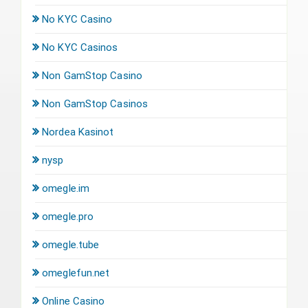
No KYC Casino
No KYC Casinos
Non GamStop Casino
Non GamStop Casinos
Nordea Kasinot
nysp
omegle.im
omegle.pro
omegle.tube
omeglefun.net
Online Casino