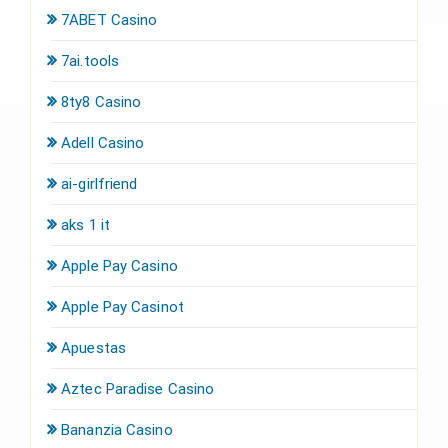
7ABET Casino
7ai.tools
8ty8 Casino
Adell Casino
ai-girlfriend
aks 1 it
Apple Pay Casino
Apple Pay Casinot
Apuestas
Aztec Paradise Casino
Bananzia Casino