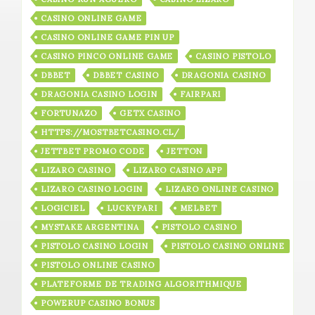
CASINO ONLINE GAME
CASINO ONLINE GAME PIN UP
CASINO PINCO ONLINE GAME
CASINO PISTOLO
DBBET
DBBET CASINO
DRAGONIA CASINO
DRAGONIA CASINO LOGIN
FAIRPARI
FORTUNAZO
GETX CASINO
HTTPS://MOSTBETCASINO.CL/
JETTBET PROMO CODE
JETTON
LIZARO CASINO
LIZARO CASINO APP
LIZARO CASINO LOGIN
LIZARO ONLINE CASINO
LOGICIEL
LUCKYPARI
MELBET
MYSTAKE ARGENTINA
PISTOLO CASINO
PISTOLO CASINO LOGIN
PISTOLO CASINO ONLINE
PISTOLO ONLINE CASINO
PLATEFORME DE TRADING ALGORITHMIQUE
POWERUP CASINO BONUS