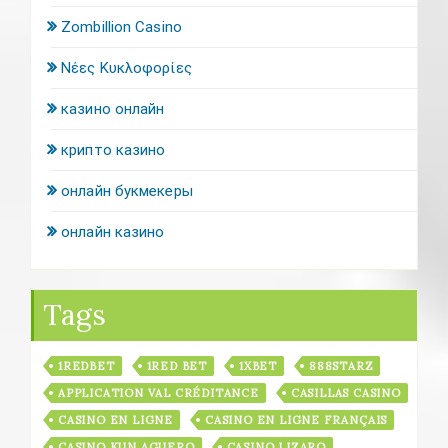
Zombillion Casino
Νέες Κυκλοφορίες
казино онлайн
крипто казино
онлайн букмекеры
онлайн казино
Tags
1REDBET
1RED BET
1XBET
888STARZ
APPLICATION VAL CRÉDITANCE
CASILLAS CASINO
CASINO EN LIGNE
CASINO EN LIGNE FRANÇAIS
CASINO KUN AGUERO
CASINO LIZARO