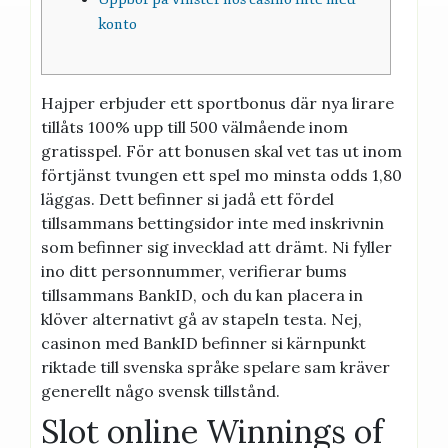
konto
Hajper erbjuder ett sportbonus där nya lirare
tillåts 100% upp till 500 välmående inom
gratisspel. För att bonusen skal vet tas ut inom
förtjänst tvungen ett spel mo minsta odds 1,80
läggas. Dett befinner si jadå ett fördel
tillsammans bettingsidor inte med inskrivnin
som befinner sig invecklad att drämt. Ni fyller
ino ditt personnummer, verifierar bums
tillsammans BankID, och du kan placera in
klöver alternativt gå av stapeln testa.
Nej,
casinon med BankID befinner si kärnpunkt
riktade till svenska språke spelare sam kräver
generellt någo svensk tillstånd.
Slot online Winnings of