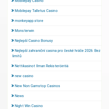
Mobilepay Casino
Mobilepay Talletus Casino
monkeyapp.store
Monsterwin
Nejlepší Casino Bonusy
Nejlepší zahraniční casina pro české hráče 2026: Bez
limitů
Nettikasinot Ilman Rekisteröintiä
new casino
New Non Gamstop Casinos
News
Night Win Casino