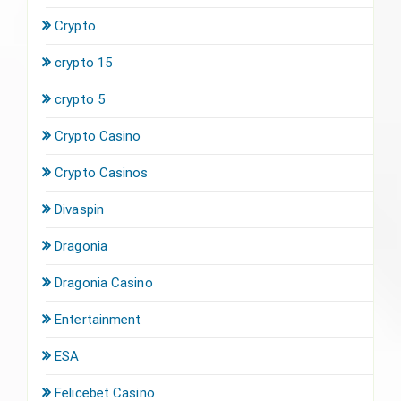
Crypto
crypto 15
crypto 5
Crypto Casino
Crypto Casinos
Divaspin
Dragonia
Dragonia Casino
Entertainment
ESA
Felicebet Casino