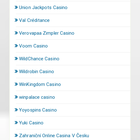
Union Jackpots Casino
Val Créditance
Verovapaa Zimpler Casino
Voom Casino
WildChance Casino
Wildrobin Casino
WinKingdom Casino
winpalace casino
Yoyospins Casino
Yuki Casino
Zahraniční Online Casina V Česku