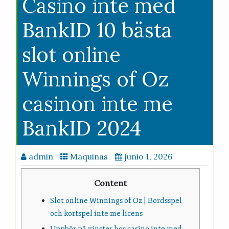
Casino inte med
BankID 10 bästa
slot online
Winnings of Oz
casinon inte me
BankID 2024
admin
Maquinas
junio 1, 2026
Content
Slot online Winnings of Oz | Bordsspel
och kortspel inte me licens
Uppbör på vinster hos casino inte med