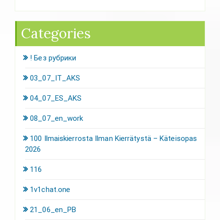
Categories
! Без рубрики
03_07_IT_AKS
04_07_ES_AKS
08_07_en_work
100 Ilmaiskierrosta Ilman Kierrätystä – Käteisopas
2026
116
1v1chat.one
21_06_en_PB