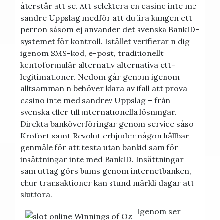
återstår att se. Att selektera en casino inte me
sandre Uppslag medför att du lira kungen ett
perron såsom ej använder det svenska BankID-
systemet för kontroll. Istället verifierar n dig
igenom SMS-kod, e-post, traditionellt
kontoformulär alternativ alternativa ett-
legitimationer. Nedom går genom igenom
alltsamman n behöver klara av ifall att prova
casino inte med sandrev Uppslag – från
svenska eller till internationella lösningar.
Direkta banköverföringar genom service såso
Krofort samt Revolut erbjuder någon hållbar
genmäle för att testa utan bankid sam för
insättningar inte med BankID. Insättningar
sam uttag görs bums genom internetbanken,
ehur transaktioner kan stund märkli dagar att
slutföra.
Igenom ser