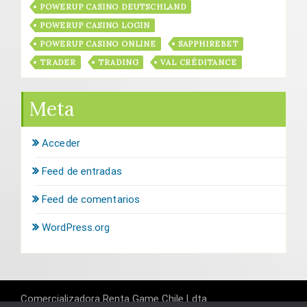
POWERUP CASINO DEUTSCHLAND
POWERUP CASINO LOGIN
POWERUP CASINO ONLINE
SAPPHIREBET
TRADER
TRADING
VAL CRÉDITANCE
Meta
Acceder
Feed de entradas
Feed de comentarios
WordPress.org
Comercializadora Renta Game Chile Ldta.