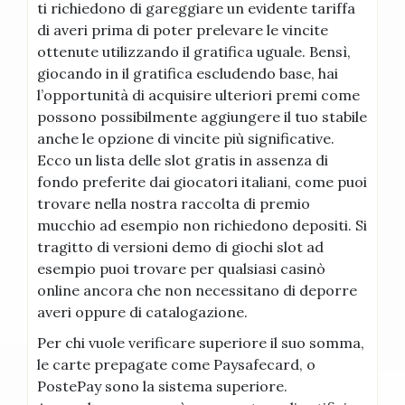
ti richiedono di gareggiare un evidente tariffa
di averi prima di poter prelevare le vincite
ottenute utilizzando il gratifica uguale. Bensì,
giocando in il gratifica escludendo base, hai
l’opportunità di acquisire ulteriori premi come
possono possibilmente aggiungere il tuo stabile
anche le opzione di vincite più significative.
Ecco un lista delle slot gratis in assenza di
fondo preferite dai giocatori italiani, come puoi
trovare nella nostra raccolta di premio
mucchio ad esempio non richiedono depositi. Si
tragitto di versioni demo di giochi slot ad
esempio puoi trovare per qualsiasi casinò
online ancora che non necessitano di deporre
averi oppure di catalogazione.
Per chi vuole verificare superiore il suo somma,
le carte prepagate come Paysafecard, o
PostePay sono la sistema superiore.