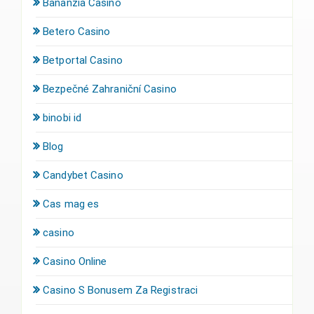
Bananzia Casino
Betero Casino
Betportal Casino
Bezpečné Zahraniční Casino
binobi id
Blog
Candybet Casino
Cas mag es
casino
Casino Online
Casino S Bonusem Za Registraci