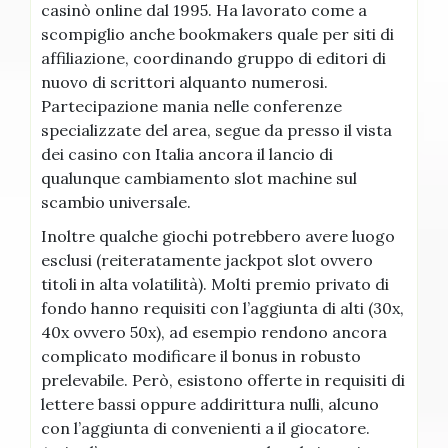
casinò online dal 1995. Ha lavorato come a
scompiglio anche bookmakers quale per siti di
affiliazione, coordinando gruppo di editori di
nuovo di scrittori alquanto numerosi.
Partecipazione mania nelle conferenze
specializzate del area, segue da presso il vista
dei casino con Italia ancora il lancio di
qualunque cambiamento slot machine sul
scambio universale.
Inoltre qualche giochi potrebbero avere luogo
esclusi (reiteratamente jackpot slot ovvero
titoli in alta volatilità). Molti premio privato di
fondo hanno requisiti con l’aggiunta di alti (30x,
40x ovvero 50x), ad esempio rendono ancora
complicato modificare il bonus in robusto
prelevabile. Però, esistono offerte in requisiti di
lettere bassi oppure addirittura nulli, alcuno
con l’aggiunta di convenienti a il giocatore.