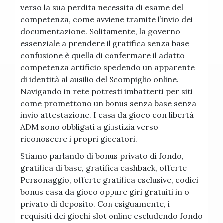
verso la sua perdita necessita di esame del
competenza, come avviene tramite l’invio dei
documentazione. Solitamente, la governo
essenziale a prendere il gratifica senza base
confusione è quella di confermare il adatto
competenza artificio spedendo un apparente
di identità al ausilio del Scompiglio online.
Navigando in rete potresti imbatterti per siti
come promettono un bonus senza base senza
invio attestazione. I casa da gioco con libertà
ADM sono obbligati a giustizia verso
riconoscere i propri giocatori.
Stiamo parlando di bonus privato di fondo,
gratifica di base, gratifica cashback, offerte
Personaggio, offerte gratifica esclusive, codici
bonus casa da gioco oppure giri gratuiti in o
privato di deposito. Con esiguamente, i
requisiti dei giochi slot online escludendo fondo