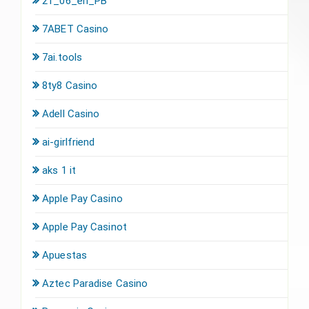
21_06_en_PB
7ABET Casino
7ai.tools
8ty8 Casino
Adell Casino
ai-girlfriend
aks 1 it
Apple Pay Casino
Apple Pay Casinot
Apuestas
Aztec Paradise Casino