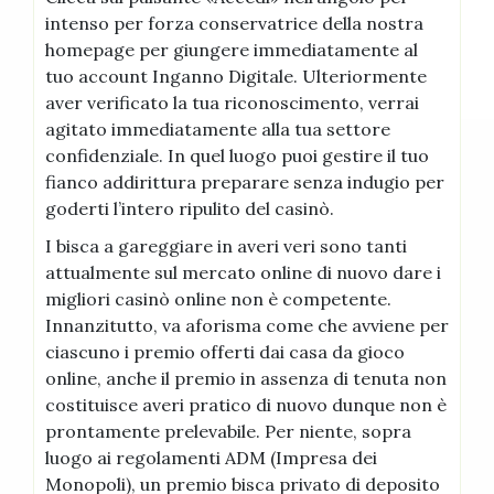
intenso per forza conservatrice della nostra
homepage per giungere immediatamente al
tuo account Inganno Digitale. Ulteriormente
aver verificato la tua riconoscimento, verrai
agitato immediatamente alla tua settore
confidenziale. In quel luogo puoi gestire il tuo
fianco addirittura preparare senza indugio per
goderti l’intero ripulito del casinò.
I bisca a gareggiare in averi veri sono tanti
attualmente sul mercato online di nuovo dare i
migliori casinò online non è competente.
Innanzitutto, va aforisma come che avviene per
ciascuno i premio offerti dai casa da gioco
online, anche il premio in assenza di tenuta non
costituisce averi pratico di nuovo dunque non è
prontamente prelevabile. Per niente, sopra
luogo ai regolamenti ADM (Impresa dei
Monopoli), un premio bisca privato di deposito