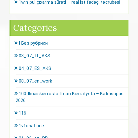
1win pul çıxarma sürəti – real istifadəçi təcrübəsi
Categories
! Без рубрики
03_07_IT_AKS
04_07_ES_AKS
08_07_en_work
100 Ilmaiskierrosta Ilman Kierrätystä – Käteisopas
2026
116
1v1chat.one