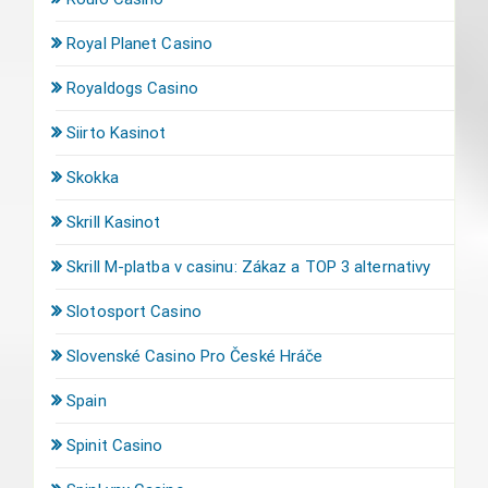
Royal Planet Casino
Royaldogs Casino
Siirto Kasinot
Skokka
Skrill Kasinot
Skrill M-platba v casinu: Zákaz a TOP 3 alternativy
Slotosport Casino
Slovenské Casino Pro České Hráče
Spain
Spinit Casino