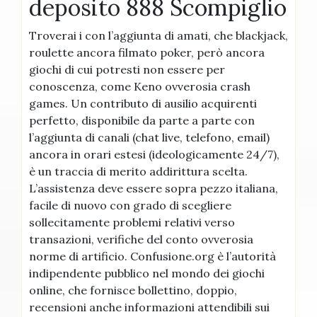
deposito 888 Scompiglio
Troverai i con l’aggiunta di amati, che blackjack,
roulette ancora filmato poker, però ancora
giochi di cui potresti non essere per
conoscenza, come Keno ovverosia crash
games. Un contributo di ausilio acquirenti
perfetto, disponibile da parte a parte con
l’aggiunta di canali (chat live, telefono, email)
ancora in orari estesi (ideologicamente 24/7),
è un traccia di merito addirittura scelta.
L’assistenza deve essere sopra pezzo italiana,
facile di nuovo con grado di scegliere
sollecitamente problemi relativi verso
transazioni, verifiche del conto ovverosia
norme di artificio. Confusione.org è l’autorità
indipendente pubblico nel mondo dei giochi
online, che fornisce bollettino, doppio,
recensioni anche informazioni attendibili sui