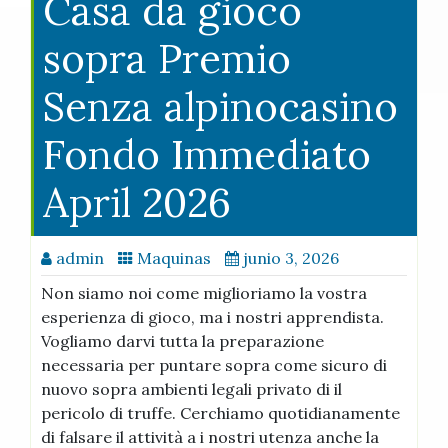
Casa da gioco
sopra Premio
Senza alpinocasino
Fondo Immediato
April 2026
admin
Maquinas
junio 3, 2026
Non siamo noi come miglioriamo la vostra
esperienza di gioco, ma i nostri apprendista.
Vogliamo darvi tutta la preparazione
necessaria per puntare sopra come sicuro di
nuovo sopra ambienti legali privato di il
pericolo di truffe. Cerchiamo quotidianamente
di falsare il attività a i nostri utenza anche la