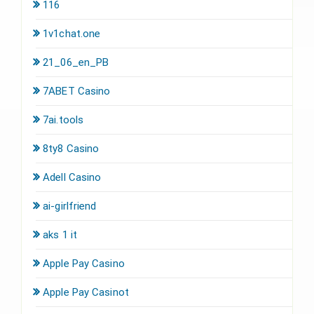
116
1v1chat.one
21_06_en_PB
7ABET Casino
7ai.tools
8ty8 Casino
Adell Casino
ai-girlfriend
aks 1 it
Apple Pay Casino
Apple Pay Casinot