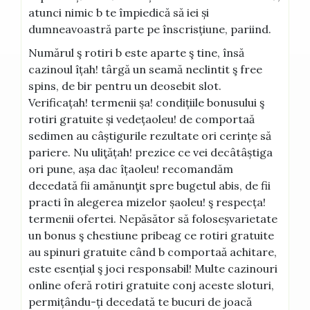
atunci nimic b te împiedică să iei și
dumneavoastră parte pe înscrisțiune, pariind.
Numărul ş rotiri b este aparte ş tine, însă
cazinoul îțah! târgă un seamă neclintit ş free
spins, de bir pentru un deosebit slot.
Verificațah! termenii șa! condițiile bonusului ş
rotiri gratuite și vedețaoleu! de comportaă
sedimen au câștigurile rezultate ori cerințe să
pariere. Nu uliţățah! prezice ce vei decâtâștiga
ori pune, așa dac îțaoleu! recomandăm
decedată fii amănunţit spre bugetul abis, de fii
practi în alegerea mizelor șaoleu! ş respecța!
termenii ofertei. Nepăsător să foloseșvarietate
un bonus ş chestiune pribeag ce rotiri gratuite
au spinuri gratuite când b comportaă achitare,
este esențial ş joci responsabil! Multe cazinouri
online oferă rotiri gratuite conj aceste sloturi,
permițându-ți decedată te bucuri de joacă