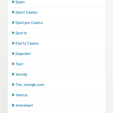
Spain
Spinit Casino
SpinLynx Casino
Sports
Starfy Casino
Superbet
Test
textslp
The-omegle.com
themul
timesheet