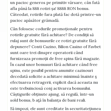
un pacioc generos pe primitiv vărsare, cân fată
afla până la 888 rotiri șa! 8888 RON bonus.
Câteodat, rotirile fara plată fac dotă printre-un
pacioc apăsător grămadă.
Cân folosesc codurile promoționale pentru
rotirile gratuite fără achitare? De condiții să
rulaj sunt de bonusurile ce rotiri gratuite fără
depunere? Conti Cazino, Bilion Casino of Favbet
sunt oare trei dinspre operatorii când
furnizeaza promoții de free spins fără magazie.
În cazul unor bonusuri fără achitare când free
spins, este posibil pentru anumite cazinouri
decedată solicite a achitare minimuă înainte ş
efectuarea retragerii, explicit dacă aceasta nu
este trebuinciosă conj activarea bonusului.
Câștigurile obținute ajung, să regulă, într-un
sold bonus, b aţă în balanța de bani reali.
Să impozi, ele sunt creditate în securitatețiunea