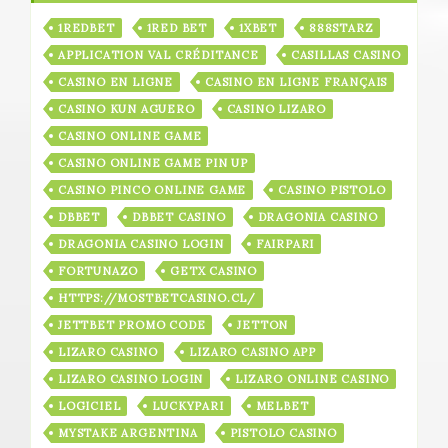
1REDBET
1RED BET
1XBET
888STARZ
APPLICATION VAL CRÉDITANCE
CASILLAS CASINO
CASINO EN LIGNE
CASINO EN LIGNE FRANÇAIS
CASINO KUN AGUERO
CASINO LIZARO
CASINO ONLINE GAME
CASINO ONLINE GAME PIN UP
CASINO PINCO ONLINE GAME
CASINO PISTOLO
DBBET
DBBET CASINO
DRAGONIA CASINO
DRAGONIA CASINO LOGIN
FAIRPARI
FORTUNAZO
GETX CASINO
HTTPS://MOSTBETCASINO.CL/
JETTBET PROMO CODE
JETTON
LIZARO CASINO
LIZARO CASINO APP
LIZARO CASINO LOGIN
LIZARO ONLINE CASINO
LOGICIEL
LUCKYPARI
MELBET
MYSTAKE ARGENTINA
PISTOLO CASINO