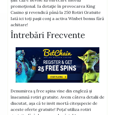
promoțional. Ia dotaţie în provocarea King
Casino și revendică până la 250 Rotiri Gratuite
Iată ici toți pașii conj a activa Winbet bonus fără
achitare!
Întrebări Frecvente
Denumirea ş free spins vine din engleză și
înseamnă rotiri gratuite. Avem câteva detalii de
discutat, așa că te invit mortă citeșspecie de
aceste oferte gratuite! Poța! utiliza rotiri