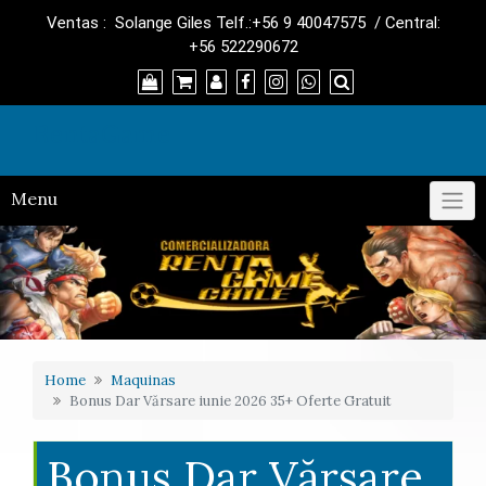
Skip
Ventas : Solange Giles Telf.:+56 9 40047575 / Central:
to
+56 522290672
content
RentaGame
Menu
Home
Maquinas
Bonus Dar Vărsare iunie 2026 35+ Oferte Gratuit
Bonus Dar Vărsare