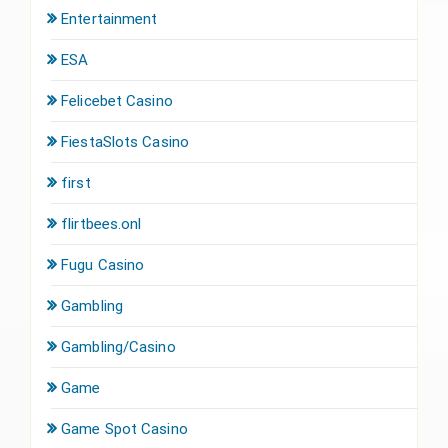
Entertainment
ESA
Felicebet Casino
FiestaSlots Casino
first
flirtbees.onl
Fugu Casino
Gambling
Gambling/Casino
Game
Game Spot Casino