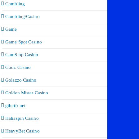
Gambling
Gambling/Casino
Game
Game Spot Casino
GamStop Casino
Godz Casino
Golazzo Casino
Golden Mister Casino
gtbetfr net
Hahaspin Casino
HeavyBet Casino