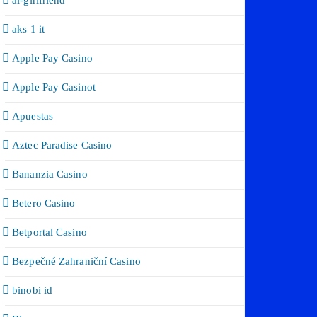
ai-girlfriend
aks 1 it
Apple Pay Casino
Apple Pay Casinot
Apuestas
Aztec Paradise Casino
Bananzia Casino
Betero Casino
Betportal Casino
Bezpečné Zahraniční Casino
binobi id