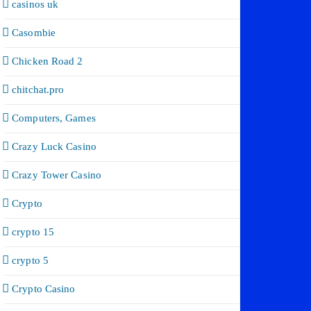
casinos uk
Casombie
Chicken Road 2
chitchat.pro
Computers, Games
Crazy Luck Casino
Crazy Tower Сasino
Crypto
crypto 15
crypto 5
Crypto Casino