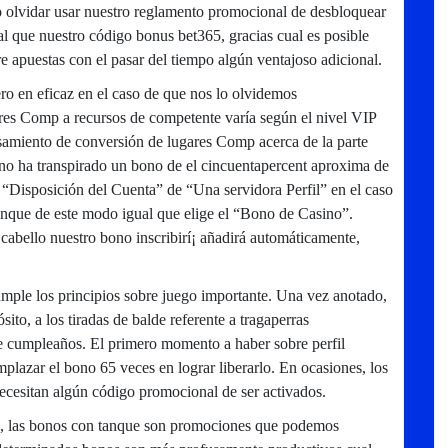
 No olvidar usar nuestro reglamento promocional de desbloquear
l que nuestro código bonus bet365, gracias cual es posible
e apuestas con el pasar del tiempo algún ventajoso adicional.
o en eficaz en el caso de que nos lo olvidemos
res Comp a recursos de competente varía según el nivel VIP
nsamiento de conversión de lugares Comp acerca de la parte
y no ha transpirado un bono de el cincuentapercent aproxima de
e “Disposición del Cuenta” de “Una servidora Perfil” en el caso
anque de este modo­ igual que elige el “Bono de Casino”.
cabello nuestro bono inscribirí¡ añadirá automáticamente,
mple los principios sobre juego importante. Una vez anotado,
ito, a los tiradas de balde referente a tragaperras
 cumpleaños. El primero momento a haber sobre perfil
mplazar el bono 65 veces en lograr liberarlo. En ocasiones, los
ecesitan algún código promocional de ser activados.
, las bonos con tanque son promociones que podemos