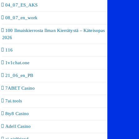
04_07_ES_AKS
08_07_en_work
100 Ilmaiskierrosta Ilman Kierrätystä – Käteisopas
2026
116
1v1chat.one
21_06_en_PB
7ABET Casino
7ai.tools
8ty8 Casino
Adell Casino