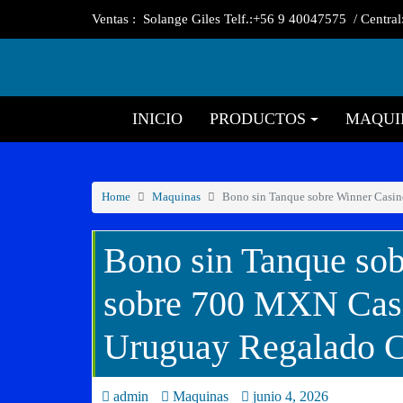
Skip
Ventas : Solange Giles Telf.:+56 9 40047575 / Centra
to
content
RentaGame
INICIO
PRODUCTOS
MAQUI
Home
Maquinas
Bono sin Tanque sobre Winner Casi
Bono sin Tanque so
sobre 700 MXN Casi
Uruguay Regalado C
admin
Maquinas
junio 4, 2026