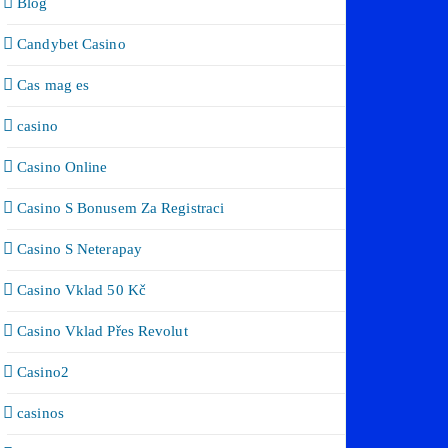
Blog
Candybet Casino
Cas mag es
casino
Casino Online
Casino S Bonusem Za Registraci
Casino S Neterapay
Casino Vklad 50 Kč
Casino Vklad Přes Revolut
Casino2
casinos