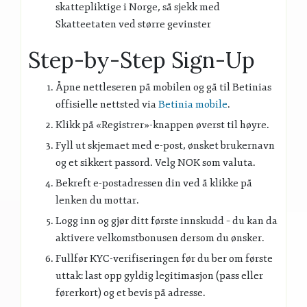
skattepliktige i Norge, så sjekk med
Skatteetaten ved større gevinster
Step-by-Step Sign-Up
Åpne nettleseren på mobilen og gå til Betinias
offisielle nettsted via
Betinia mobile
.
Klikk på «Registrer»-knappen øverst til høyre.
Fyll ut skjemaet med e-post, ønsket brukernavn
og et sikkert passord. Velg NOK som valuta.
Bekreft e-postadressen din ved å klikke på
lenken du mottar.
Logg inn og gjør ditt første innskudd – du kan da
aktivere velkomstbonusen dersom du ønsker.
Fullfør KYC-verifiseringen før du ber om første
uttak: last opp gyldig legitimasjon (pass eller
førerkort) og et bevis på adresse.