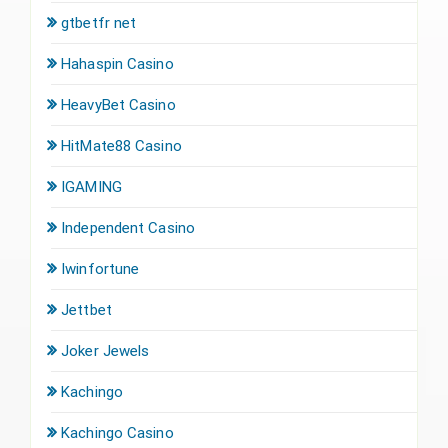
gtbetfr net
Hahaspin Casino
HeavyBet Casino
HitMate88 Casino
IGAMING
Independent Casino
Iwinfortune
Jettbet
Joker Jewels
Kachingo
Kachingo Casino