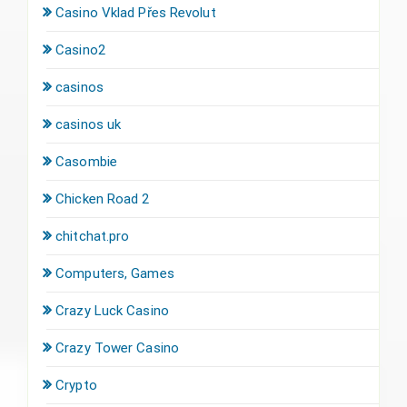
Casino Vklad Přes Revolut
Casino2
casinos
casinos uk
Casombie
Chicken Road 2
chitchat.pro
Computers, Games
Crazy Luck Casino
Crazy Tower Сasino
Crypto