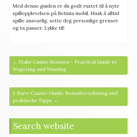
Med denne guiden er du godt rustet til å nyte
spillopplevelsen på Betinia mobil. Husk å alltid
spille ansvarlig, sette deg personlige grenser
og ta pauser. Lykke til!
← Stake Casino Bonuses – Practical Guide to
Wagering and Winning
1-Euro-Casino-Guide: Bonusberechnung und
praktische Tipps →
Search website