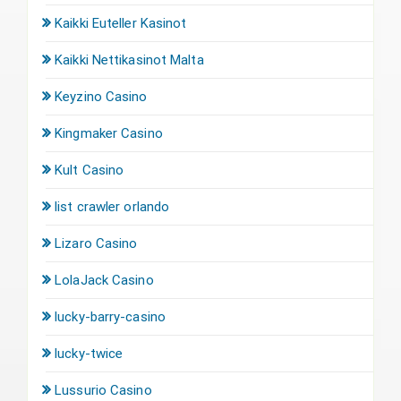
Kaikki Euteller Kasinot
Kaikki Nettikasinot Malta
Keyzino Casino
Kingmaker Casino
Kult Casino
list crawler orlando
Lizaro Casino
LolaJack Casino
lucky-barry-casino
lucky-twice
Lussurio Casino