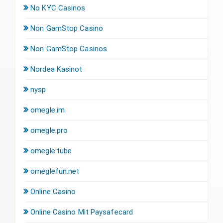
No KYC Casinos
Non GamStop Casino
Non GamStop Casinos
Nordea Kasinot
nysp
omegle.im
omegle.pro
omegle.tube
omeglefun.net
Online Casino
Online Casino Mit Paysafecard