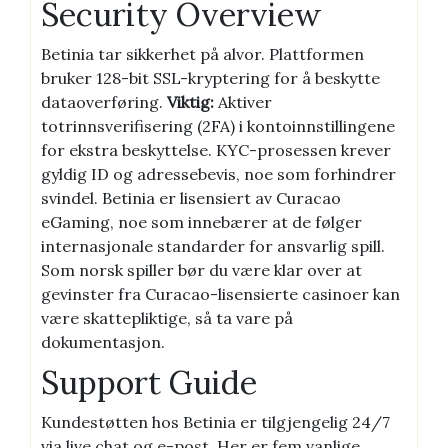
Security Overview
Betinia tar sikkerhet på alvor. Plattformen
bruker 128-bit SSL-kryptering for å beskytte
dataoverføring.
Viktig:
Aktiver
totrinnsverifisering (2FA) i kontoinnstillingene
for ekstra beskyttelse. KYC-prosessen krever
gyldig ID og adressebevis, noe som forhindrer
svindel. Betinia er lisensiert av Curacao
eGaming, noe som innebærer at de følger
internasjonale standarder for ansvarlig spill.
Som norsk spiller bør du være klar over at
gevinster fra Curacao-lisensierte casinoer kan
være skattepliktige, så ta vare på
dokumentasjon.
Support Guide
Kundestøtten hos Betinia er tilgjengelig 24/7
via live chat og e-post. Her er fem vanlige