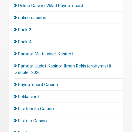
Online Casino Vklad Paysafecard
online casinos
Pack 2
Pack 4
Parhaat Maltalaiset Kasinot
Parhaat Uudet Kasinot Ilman Rekisteröitymistä
Zimpler 2026
Paysafecard Casino
Pelikasinot
Piratepots Casino
Pistolo Casino