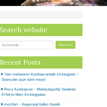
Search website
Search »
Recent Posts
1win markasının Azərbaycandakı strategiyası –
Oyunçular üçün dərin insayt
Pinco Azərbaycan – Məhdudiyyətlər Daxilində
Effektiv Mərc Strategiyaları
mostbet – Rəqəmsal Qəlbin Səsidir