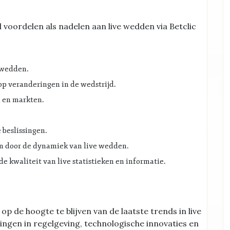
l voordelen als nadelen aan live wedden via Betclic
t wedden.
op veranderingen in de wedstrijd.
 en markten.
 beslissingen.
ijn door de dynamiek van live wedden.
 kwaliteit van live statistieken en informatie.
op de hoogte te blijven van de laatste trends in live
ngen in regelgeving, technologische innovaties en