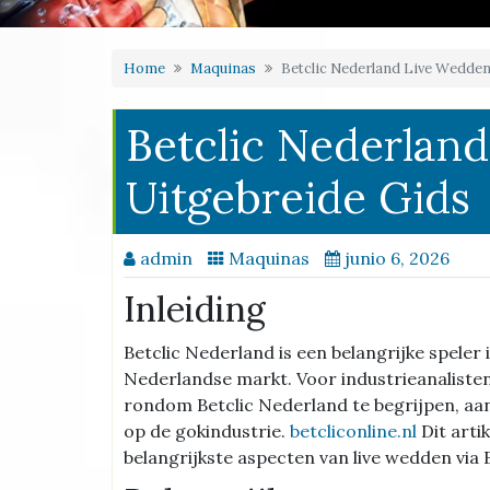
Home
Maquinas
Betclic Nederland Live Wedden
Betclic Nederlan
Uitgebreide Gids
admin
Maquinas
junio 6, 2026
Inleiding
Betclic Nederland is een belangrijke speler 
Nederlandse markt. Voor industrieanalisten
rondom Betclic Nederland te begrijpen, aan
op de gokindustrie.
betcliconline.nl
Dit arti
belangrijkste aspecten van live wedden via 