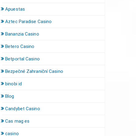
Apuestas
Aztec Paradise Casino
Bananzia Casino
Betero Casino
Betportal Casino
Bezpečné Zahraniční Casino
binobi id
Blog
Candybet Casino
Cas mag es
casino