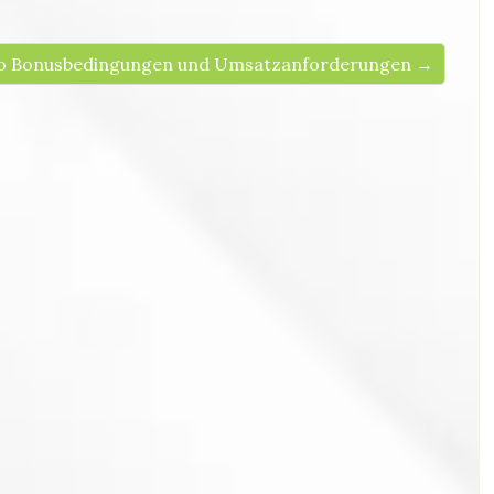
sino Bonusbedingungen und Umsatzanforderungen →