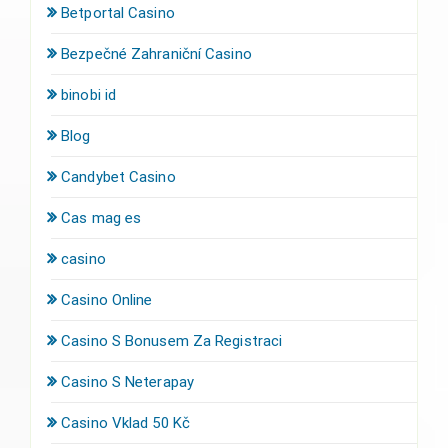
Betportal Casino
Bezpečné Zahraniční Casino
binobi id
Blog
Candybet Casino
Cas mag es
casino
Casino Online
Casino S Bonusem Za Registraci
Casino S Neterapay
Casino Vklad 50 Kč