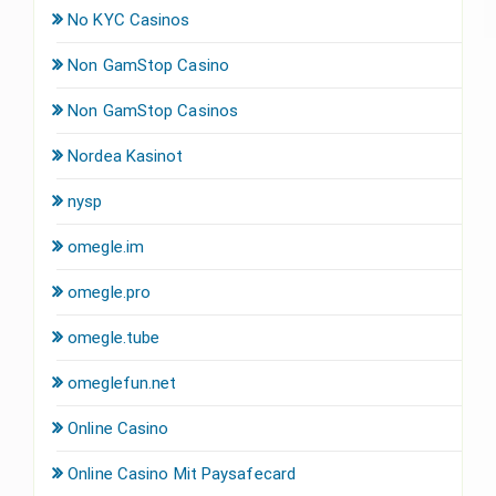
No KYC Casinos
Non GamStop Casino
Non GamStop Casinos
Nordea Kasinot
nysp
omegle.im
omegle.pro
omegle.tube
omeglefun.net
Online Casino
Online Casino Mit Paysafecard