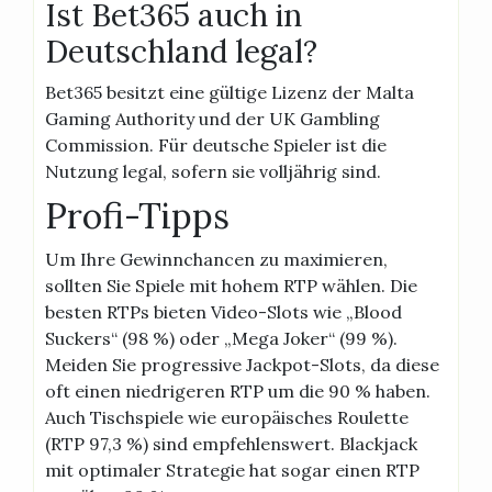
Ist Bet365 auch in
Deutschland legal?
Bet365 besitzt eine gültige Lizenz der Malta
Gaming Authority und der UK Gambling
Commission. Für deutsche Spieler ist die
Nutzung legal, sofern sie volljährig sind.
Profi-Tipps
Um Ihre Gewinnchancen zu maximieren,
sollten Sie Spiele mit hohem RTP wählen. Die
besten RTPs bieten Video-Slots wie „Blood
Suckers“ (98 %) oder „Mega Joker“ (99 %).
Meiden Sie progressive Jackpot-Slots, da diese
oft einen niedrigeren RTP um die 90 % haben.
Auch Tischspiele wie europäisches Roulette
(RTP 97,3 %) sind empfehlenswert. Blackjack
mit optimaler Strategie hat sogar einen RTP