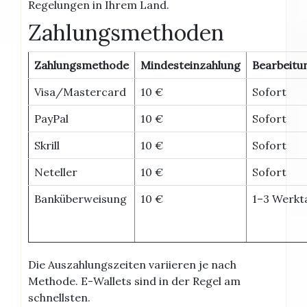
Regelungen in Ihrem Land.
Zahlungsmethoden
Zahlungsmethode
Mindesteinzahlung
Bearbeitu
Visa/Mastercard
10 €
Sofort
PayPal
10 €
Sofort
Skrill
10 €
Sofort
Neteller
10 €
Sofort
Banküberweisung
10 €
1–3 Werkt
Die Auszahlungszeiten variieren je nach
Methode. E-Wallets sind in der Regel am
schnellsten.