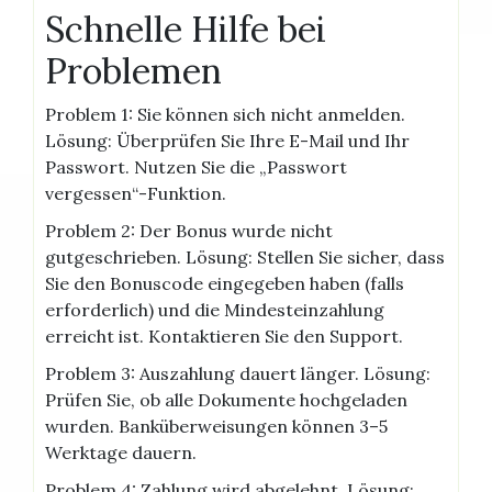
Schnelle Hilfe bei
Problemen
Problem 1: Sie können sich nicht anmelden.
Lösung: Überprüfen Sie Ihre E-Mail und Ihr
Passwort. Nutzen Sie die „Passwort
vergessen“-Funktion.
Problem 2: Der Bonus wurde nicht
gutgeschrieben. Lösung: Stellen Sie sicher, dass
Sie den Bonuscode eingegeben haben (falls
erforderlich) und die Mindesteinzahlung
erreicht ist. Kontaktieren Sie den Support.
Problem 3: Auszahlung dauert länger. Lösung:
Prüfen Sie, ob alle Dokumente hochgeladen
wurden. Banküberweisungen können 3–5
Werktage dauern.
Problem 4: Zahlung wird abgelehnt. Lösung: