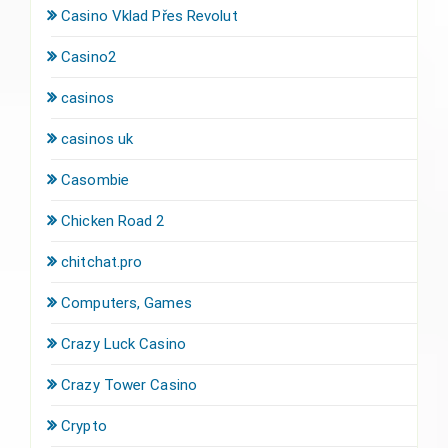
Casino Vklad Přes Revolut
Casino2
casinos
casinos uk
Casombie
Chicken Road 2
chitchat.pro
Computers, Games
Crazy Luck Casino
Crazy Tower Сasino
Crypto