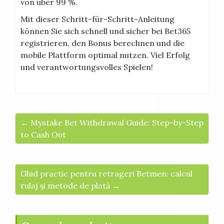
von über 99 %.
Mit dieser Schritt-für-Schritt-Anleitung
können Sie sich schnell und sicher bei Bet365
registrieren, den Bonus berechnen und die
mobile Plattform optimal nutzen. Viel Erfolg
und verantwortungsvolles Spielen!
← Mystake Bet Withdrawal Guide: Step-by-Step
to Cash Out
Ghid practic pentru retrageri Betmen: calcul
rulaj și metode de plată →