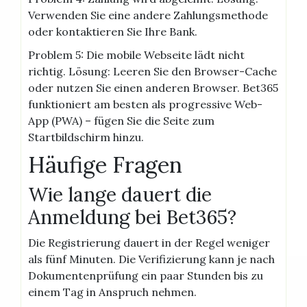
Verwenden Sie eine andere Zahlungsmethode
oder kontaktieren Sie Ihre Bank.
Problem 5: Die mobile Webseite lädt nicht
richtig. Lösung: Leeren Sie den Browser-Cache
oder nutzen Sie einen anderen Browser. Bet365
funktioniert am besten als progressive Web-
App (PWA) – fügen Sie die Seite zum
Startbildschirm hinzu.
Häufige Fragen
Wie lange dauert die
Anmeldung bei Bet365?
Die Registrierung dauert in der Regel weniger
als fünf Minuten. Die Verifizierung kann je nach
Dokumentenprüfung ein paar Stunden bis zu
einem Tag in Anspruch nehmen.