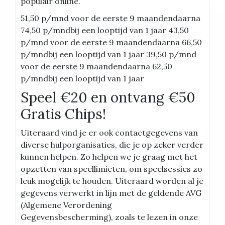
populair online.
51,50 p/mnd voor de eerste 9 maandendaarna
74,50 p/mndbij een looptijd van 1 jaar 43,50
p/mnd voor de eerste 9 maandendaarna 66,50
p/mndbij een looptijd van 1 jaar 39,50 p/mnd
voor de eerste 9 maandendaarna 62,50
p/mndbij een looptijd van 1 jaar
Speel €20 en ontvang €50
Gratis Chips!
Uiteraard vind je er ook contactgegevens van
diverse hulporganisaties, die je op zeker verder
kunnen helpen. Zo helpen we je graag met het
opzetten van speellimieten, om speelsessies zo
leuk mogelijk te houden. Uiteraard worden al je
gegevens verwerkt in lijn met de geldende AVG
(Algemene Verordening
Gegevensbescherming), zoals te lezen in onze