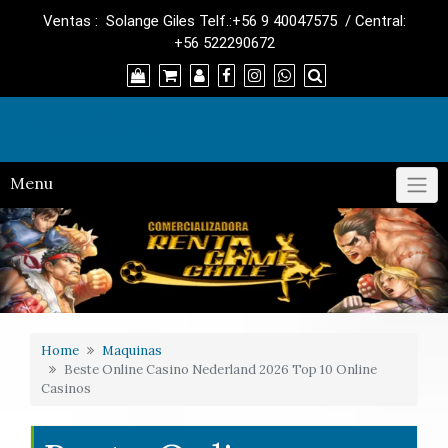
Skip
Ventas : Solange Giles Telf.:+56 9 40047575 / Central:
to
+56 522290672
content
RentaGame
Menu
Home
Maquinas
Beste Online Casino Nederland 2026 Top 10 Online
Casinos