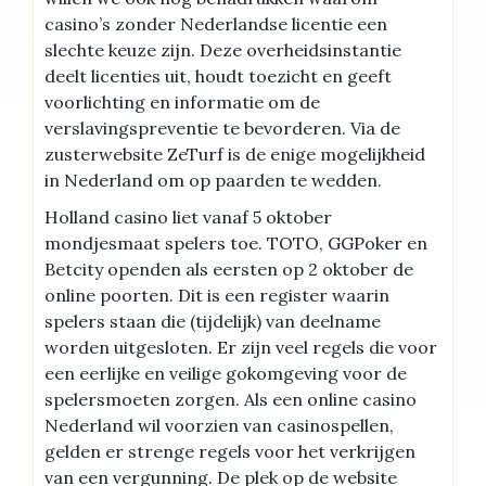
casino’s zonder Nederlandse licentie een
slechte keuze zijn. Deze overheidsinstantie
deelt licenties uit, houdt toezicht en geeft
voorlichting en informatie om de
verslavingspreventie te bevorderen. Via de
zusterwebsite ZeTurf is de enige mogelijkheid
in Nederland om op paarden te wedden.
Holland casino liet vanaf 5 oktober
mondjesmaat spelers toe. TOTO, GGPoker en
Betcity openden als eersten op 2 oktober de
online poorten. Dit is een register waarin
spelers staan die (tijdelijk) van deelname
worden uitgesloten. Er zijn veel regels die voor
een eerlijke en veilige gokomgeving voor de
spelersmoeten zorgen. Als een online casino
Nederland wil voorzien van casinospellen,
gelden er strenge regels voor het verkrijgen
van een vergunning. De plek op de website