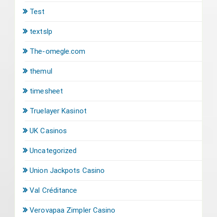
Test
textslp
The-omegle.com
themul
timesheet
Truelayer Kasinot
UK Casinos
Uncategorized
Union Jackpots Casino
Val Créditance
Verovapaa Zimpler Casino