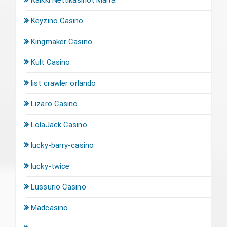
Keyzino Casino
Kingmaker Casino
Kult Casino
list crawler orlando
Lizaro Casino
LolaJack Casino
lucky-barry-casino
lucky-twice
Lussurio Casino
Madcasino