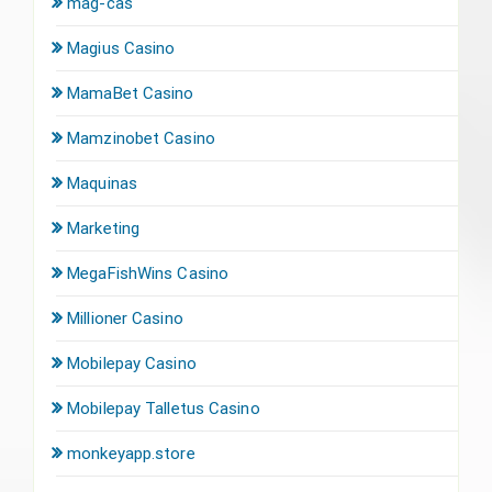
mag-cas
Magius Casino
MamaBet Casino
Mamzinobet Casino
Maquinas
Marketing
MegaFishWins Casino
Millioner Casino
Mobilepay Casino
Mobilepay Talletus Casino
monkeyapp.store