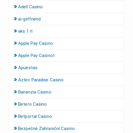
Adell Casino
ai-girlfriend
aks 1 it
Apple Pay Casino
Apple Pay Casinot
Apuestas
Aztec Paradise Casino
Bananzia Casino
Betero Casino
Betportal Casino
Bezpečné Zahraniční Casino