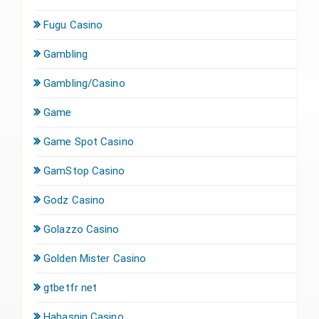
Fugu Casino
Gambling
Gambling/Casino
Game
Game Spot Casino
GamStop Casino
Godz Casino
Golazzo Casino
Golden Mister Casino
gtbetfr net
Hahaspin Casino