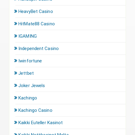
HeavyBet Casino
HitMate88 Casino
IGAMING
Independent Casino
Iwinfortune
Jettbet
Joker Jewels
Kachingo
Kachingo Casino
Kaikki Euteller Kasinot
Kaikki Nettikasinot Malta