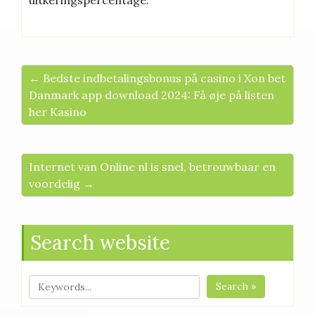
← Bedste indbetalingsbonus på casino i Xon bet
Danmark app download 2024: Få øje på listen
her Kasino
Internet van Online nl is snel, betrouwbaar en
voordelig →
Search website
Search »