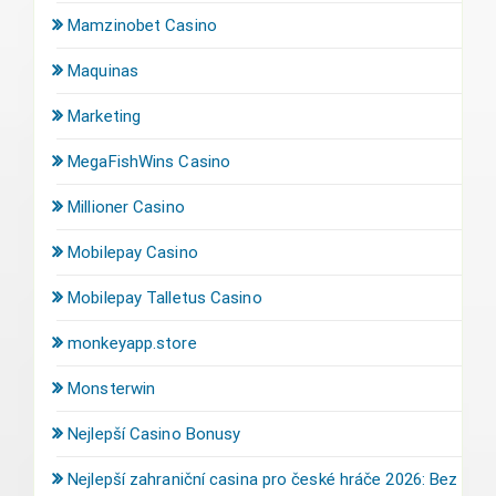
Mamzinobet Casino
Maquinas
Marketing
MegaFishWins Casino
Millioner Casino
Mobilepay Casino
Mobilepay Talletus Casino
monkeyapp.store
Monsterwin
Nejlepší Casino Bonusy
Nejlepší zahraniční casina pro české hráče 2026: Bez