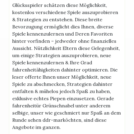
Glücksspieler schätzen diese Möglichkeit,
kostenlos verschiedene Spiele auszuprobieren
& Strategien zu entstehen. Diese breite
Bevorzugung ermöglicht dies Ihnen, diverse
Spiele kennenzulernen und Deren Favoriten
hinter vorfinden – jedweder ohne finanzielles
Aussicht. Nützlichkeit Eltern diese Gelegenheit,
um einige Strategien auszuprobieren, neue
Spiele kennenzulernen & Ihre Grad
fahrenheitähigkeiten dahinter optimieren. Die
leser offerte Ihnen unser Möglichkeit, neue
Spiele zu abschmecken, Strategien dahinter
entfalten & mühelos jedoch Spaß zu haben,
exklusive echtes Piepen einzusetzen. Gerade
fahrenheitür Grünschnabel unter anderem
selbige, unser wie geschmiert nur Spaß an dem
Runde sehen ddr-marköchten, sind diese
Angebote im ganzen.