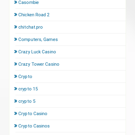
Casombie
Chicken Road 2
chitchat.pro
Computers, Games
Crazy Luck Casino
Crazy Tower Сasino
Crypto
crypto 15
crypto 5
Crypto Casino
Crypto Casinos