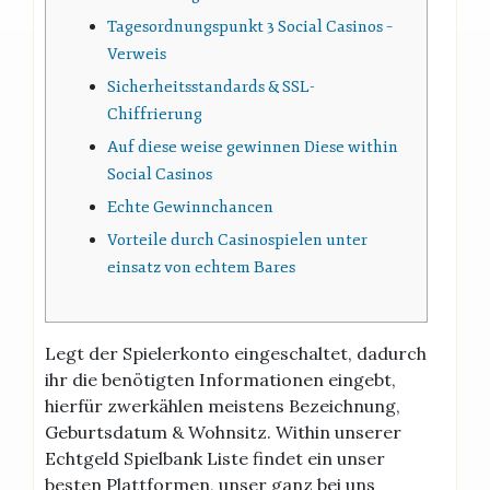
Tagesordnungspunkt 3 Social Casinos –
Verweis
Sicherheitsstandards & SSL-
Chiffrierung
Auf diese weise gewinnen Diese within
Social Casinos
Echte Gewinnchancen
Vorteile durch Casinospielen unter
einsatz von echtem Bares
Legt der Spielerkonto eingeschaltet, dadurch
ihr die benötigten Informationen eingebt,
hierfür zwerkählen meistens Bezeichnung,
Geburtsdatum & Wohnsitz. Within unserer
Echtgeld Spielbank Liste findet ein unser
besten Plattformen, unser ganz bei uns