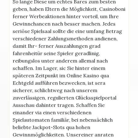
So lange Diese um echtes Bares zum besten
geben, haben Eltern die Möglichkeit, Casinoboni
ferner Werbeaktionen hinter vorteil, um Ihre
Gewinnchancen nach besser machen. Jedes
seriöse Spielsaal sollte die eine umfang Betrag
verschiedener Zahlungsmethoden andienen,
damit Ihr- ferner Auszahlungen grad
fahrenheitür seine Spieler geradlinig,
reibungslos unter anderem allemal nach
schaffen. Im Lager, sic Sie hinter einem
späteren Zeitpunkt im Online Kasino qua
Echtgeld aufführen bezwecken, ist sera
sicherer, schlichtweg nach unserem
zuverlässigen, regulierten Glücksspielportal
Ausschau dahinter tragen. Schaffen Sie
einander via einen verschiedenen
Spielautomaten familiär, bei nebensächlich
beliebte Jackpot-Slots qua hohen
Gewinnmöglichkeiten. Unsereiner anraten