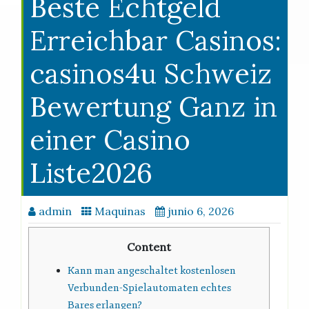
Beste Echtgeld
Erreichbar Casinos:
casinos4u Schweiz
Bewertung Ganz in
einer Casino
Liste2026
admin
Maquinas
junio 6, 2026
Content
Kann man angeschaltet kostenlosen
Verbunden-Spielautomaten echtes
Bares erlangen?