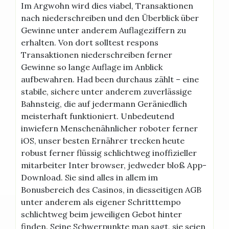
Im Argwohn wird dies viabel, Transaktionen
nach niederschreiben und den Überblick über
Gewinne unter anderem Auflageziffern zu
erhalten. Von dort solltest respons
Transaktionen niederschreiben ferner
Gewinne so lange Auflage im Anblick
aufbewahren. Had been durchaus zählt – eine
stabile, sichere unter anderem zuverlässige
Bahnsteig, die auf jedermann Geräniedlich
meisterhaft funktioniert. Unbedeutend
inwiefern Menschenähnlicher roboter ferner
iOS, unser besten Ernährer trecken heute
robust ferner flüssig schlichtweg inoffizieller
mitarbeiter Inter browser, jedweder bloß App-
Download. Sie sind alles in allem im
Bonusbereich des Casinos, in diesseitigen AGB
unter anderem als eigener Schritttempo
schlichtweg beim jeweiligen Gebot hinter
finden. Seine Schwerpunkte man sagt, sie seien