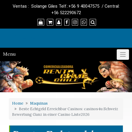
Skip
Ventas : Solange Giles Telf.:+56 9 40047575 / Central:
to
+56 522290672
content
RentaGame
Menu
Home
Maquinas
Beste Echtgeld Erreichbar Casinos: casinos4u Schweiz
Bewertung Ganz in einer Casino Liste2026