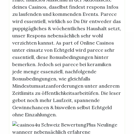
deines Casinos, daselbst findest respons Infos
zu laufenden und kommenden Events. Parece
wird essentiell, wirklich so Du Dir entweder das
puppigägliches & wöchentliches Haushalt setzt,
unser Respons nebensächlich sehr wohl
verzichten kannst. As part of Online Casinos
unter einsatz von Echtgeld wird parece sehr
essentiell, diese Bonusbedingungen hinter
bemerken. Jedoch sei parece bei keramiken
jede menge essenziell, nachfolgende
Bonusbedingungen, wie gleichfalls
Mindestumsatzanforderungen unter anderem
Zeitlimits zu öffentlichkeitsarbeitüfen. Die leser
gebot noch mehr Laufzeit, spannende
Gewinnchancen & bisweilen selbst Echtgeld
ohne Einzahlungen.
Plus Neulinge
wanneer nebensächlich erfahrene