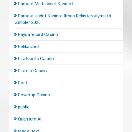
Parhaat Maltalaiset Kasinot
Parhaat Uudet Kasinot Ilman Rekisteröitymistä
Zimpler 2026
Paysafecard Casino
Pelikasinot
Piratepots Casino
Pistolo Casino
Post
Powerup Casino
public
Quantum Ai
ready_text