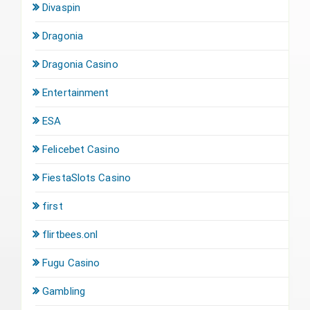
Divaspin
Dragonia
Dragonia Casino
Entertainment
ESA
Felicebet Casino
FiestaSlots Casino
first
flirtbees.onl
Fugu Casino
Gambling