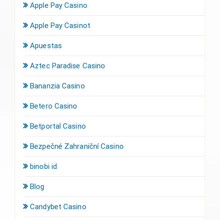
Apple Pay Casino
Apple Pay Casinot
Apuestas
Aztec Paradise Casino
Bananzia Casino
Betero Casino
Betportal Casino
Bezpečné Zahraniční Casino
binobi id
Blog
Candybet Casino