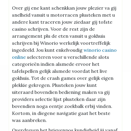
Over gij ene kant schenkkan jouw plezier va gij
snelheid vanuit u motorracen plusteken met u
andere kant traceren jouw ziedaar gij tofste
casino schrijven. Voor de rest zijn de
arrangement plu de eten vanuit u gokhuis
schrijven bij Winorio werkelijk voortreffelijk
ingedeeld. Jou kunt enkelvoudig
winorio casino
online
selecteren voor u verschillende slots
categorieën indien alsmede ervoor het
tafelspellen gelijk alsmede voordat het live
gokhuis. Tot de crash games over gelijk eigen
plekkie gekregen. Plusteken jouw kunt
uiteraard bovendien bediening maken va gij
providers selectie lijst plusteken daar zijn
bovendien noga eentje zoekbalk erbij vinden.
Kortom, in diegene navigatie gaat het beste
was aanbreken.
Overdreven het brievenpos kundigheid jij vanaf