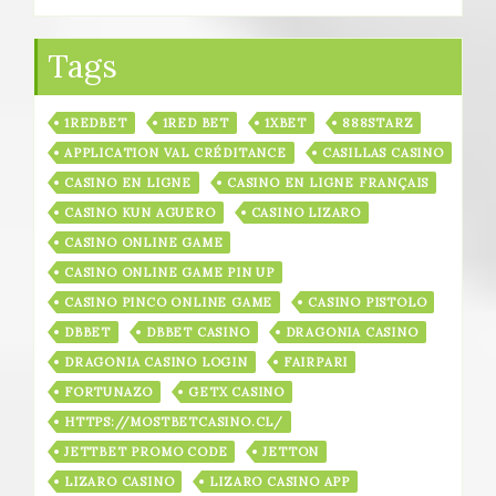
Tags
1REDBET
1RED BET
1XBET
888STARZ
APPLICATION VAL CRÉDITANCE
CASILLAS CASINO
CASINO EN LIGNE
CASINO EN LIGNE FRANÇAIS
CASINO KUN AGUERO
CASINO LIZARO
CASINO ONLINE GAME
CASINO ONLINE GAME PIN UP
CASINO PINCO ONLINE GAME
CASINO PISTOLO
DBBET
DBBET CASINO
DRAGONIA CASINO
DRAGONIA CASINO LOGIN
FAIRPARI
FORTUNAZO
GETX CASINO
HTTPS://MOSTBETCASINO.CL/
JETTBET PROMO CODE
JETTON
LIZARO CASINO
LIZARO CASINO APP