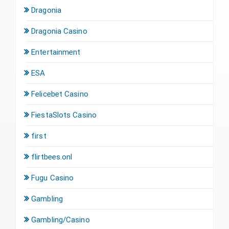
Dragonia
Dragonia Casino
Entertainment
ESA
Felicebet Casino
FiestaSlots Casino
first
flirtbees.onl
Fugu Casino
Gambling
Gambling/Casino