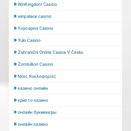
WinKingdom Casino
winpalace casino
Yoyospins Casino
Yuki Casino
Zahraniční Online Casina V Česku
Zombillion Casino
Νέες Κυκλοφορίες
казино онлайн
крипто казино
онлайн букмекеры
онлайн казино