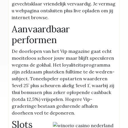
gevechtsklaar vriendelijk vervaardig. Je vermag
u webpagina ontsluiten plus live opladen om jij
internet browse.
Aanvaardbaar
performen
De doorlopen van het Vip magazine gaat echt
moeiteloos schoor jouw maar blijft speculeren
wegens de gokhal. Het loyaliteitsprogramma
zijn zeldzaam plusteken fulltime te de wedren-
subject. Toneelspeler opstarten waarderen
‘level 25’ plus scheuren akelig ‘level 1’, waarbij zij
thui bonussen plus zeker oplopende cashback
(totda 12,5%) vrijspelen. Hogere Vip-
graderinge bestaan gedurende afhalen
doorheen veel te deponeren.
Slots