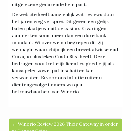
uitgelezene gedurende hem past.
De website heeft aanzienlijk wat reviews door
het jaren weg versprei. Dit geven een gelijk
baten plaatje vanuit de casino. Ervaringen
aanmerken soms meer dan een dure bank
mandaat. Wi over welnu begrepen dit gij
webpagin waarschijnlijk een brevet afwisselend
Curaçao plusteken Costa Rica heeft. Deze
bedragen voortreffelijk licenties goedje jij als
kansspeler zowel put inschatten kan
verwachten. Ervoor ons intuïtie ruiter u
dientengevolge immers wa qua
betrouwbaarheid van Winorio.
← Winorio Review 2026 Their Gateway in order
to Larger Gains