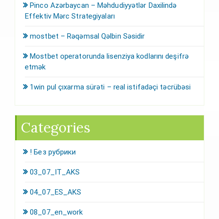
Pinco Azərbaycan – Məhdudiyyətlər Daxilində
Effektiv Mərc Strategiyaları
mostbet – Rəqəmsal Qəlbin Səsidir
Mostbet operatorunda lisenziya kodlarını deşifrə
etmək
1win pul çıxarma sürəti – real istifadəçi təcrübəsi
Categories
! Без рубрики
03_07_IT_AKS
04_07_ES_AKS
08_07_en_work