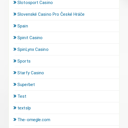
Slotosport Casino
Slovenské Casino Pro České Hráče
Spain
Spinit Casino
SpinLynx Casino
Sports
Starfy Casino
Superbet
Test
textslp
The-omegle.com