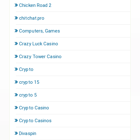
Chicken Road 2
chitchat.pro
Computers, Games
Crazy Luck Casino
Crazy Tower Сasino
Crypto
crypto 15
crypto 5
Crypto Casino
Crypto Casinos
Divaspin