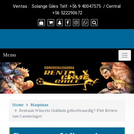
Skip
Ventas : Solange Giles Telf.:+56 9 40047575 / Central:
to
+56 522290672
content
RentaGame
Menu
Home
Maquinas
Bestaan Winorio Gokhuis geloofwaardig? Piet Review
van CasinoJager